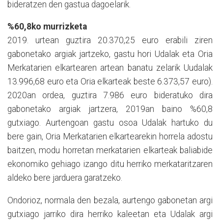
bideratzen den gastua dagoelarik.
%60,8ko murrizketa
2019. urtean guztira 20.370,25 euro erabili ziren
gabonetako argiak jartzeko, gastu hori Udalak eta Oria
Merkatarien elkartearen artean banatu zelarik Uudalak
13.996,68 euro eta Oria elkarteak beste 6.373,57 euro).
2020an ordea, guztira 7.986 euro bideratuko dira
gabonetako argiak jartzera, 2019an baino %60,8
gutxiago. Aurtengoan gastu osoa Udalak hartuko du
bere gain, Oria Merkatarien elkartearekin horrela adostu
baitzen, modu horretan merkatarien elkarteak baliabide
ekonomiko gehiago izango ditu herriko merkataritzaren
aldeko bere jarduera garatzeko.
Ondorioz, normala den bezala, aurtengo gabonetan argi
gutxiago jarriko dira herriko kaleetan eta Udalak argi