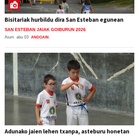
Bisitariak hurbildu dira San Esteban egunean
SAN ESTEBAN JAIAK GOIBURUN 2026
Aiurri
abu 03
ANDOAIN
Adunako jaien lehen txanpa, asteburu honetan