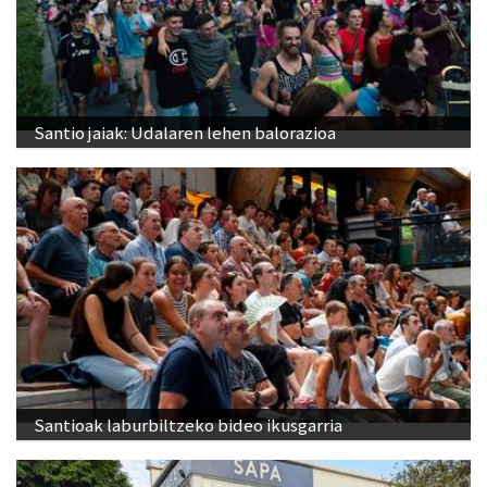
Santio jaiak: Udalaren lehen balorazioa
Santioak laburbiltzeko bideo ikusgarria