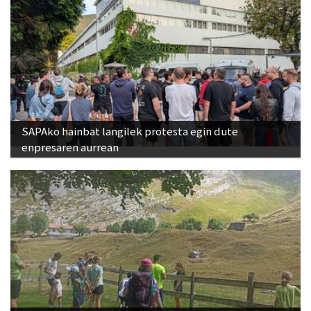
SAPAko hainbat langilek protesta egin dute
enpresaren aurrean