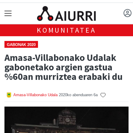
KOMUNITATEA
GABONAK 2020
Amasa-Villabonako Udalak
gabonetako argien gastua
%60an murriztea erabaki du
Amasa-Villabonako Udala
2020ko abenduaren 6a