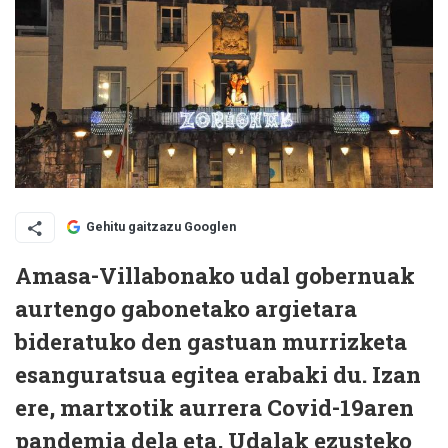
Gehitu gaitzazu Googlen
Amasa-Villabonako udal gobernuak
aurtengo gabonetako argietara
bideratuko den gastuan murrizketa
esanguratsua egitea erabaki du. Izan
ere, martxotik aurrera Covid-19aren
pandemia dela eta, Udalak ezusteko