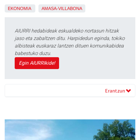
EKONOMIA
AMASA-VILLABONA
AIURRI hedabideak eskualdeko nortasun hitzak
jaso eta zabaltzen ditu. Harpidedun eginda, tokiko
albisteak euskaraz lantzen dituen komunikabidea
babestuko duzu.
Egin AIURRIkide!
Erantzun