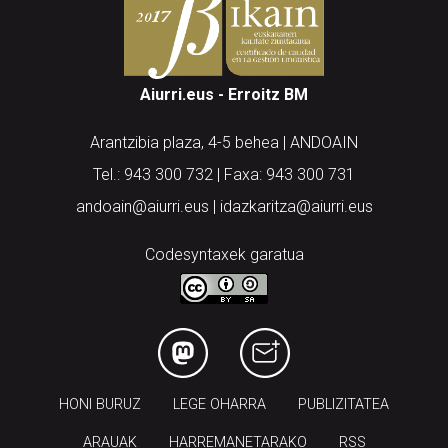
Aiurri.eus - Erroitz BM
Arantzibia plaza, 4-5 behea | ANDOAIN
Tel.: 943 300 732 | Faxa: 943 300 731
andoain@aiurri.eus | idazkaritza@aiurri.eus
Codesyntaxek garatua
HONI BURUZ
LEGE OHARRA
PUBLIZITATEA
ARAUAK
HARREMANETARAKO
RSS