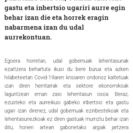
gastu eta inbertsio ugariri aurre egin
behar izan die eta horrek eragin
nabarmena izan du udal
aurrekontuan.
Egoera horretan, udal gobernuak lehentasunak
ezartzera behartuta ikusi du bere burua eta azken
hilabeteetan Covid-19aren krisiaren ondorioz kaltetuak
izan diren herritarrak eta sektore ekonomikoak
laguntzeari eman zaio lehentasun osoa. Beraz,
ezusteko eta aurreikusi gabeko inbertsio eta gastu
ugari izan direnez, udal gobernuak ezinbestekoak eta
lehentasunezkoak ez diren gastuak murriztu behar izan
ditu, horien artean gabonetako argiak jartzera