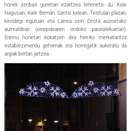
horiek zenbait gunetan ezartzea lehenetsi du: Kale
Nagusian, Kale Berrian, Santio kalean, Txistulari plazan,
kiroldegi inguruan eta Larrea zein Errota auzoetako
aurrealdean (errepidearen ondoko pasealekuetan).
Eremu horietan kokatzen dira herriko merkataritza
establezimendu gehienak eta horregatik aukeratu da
argiak bertan jartzea.