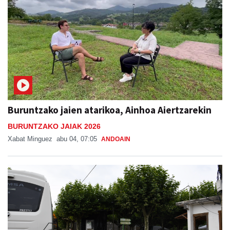
Buruntzako jaien atarikoa, Ainhoa Aiertzarekin
BURUNTZAKO JAIAK 2026
Xabat Minguez
abu 04, 07:05
ANDOAIN