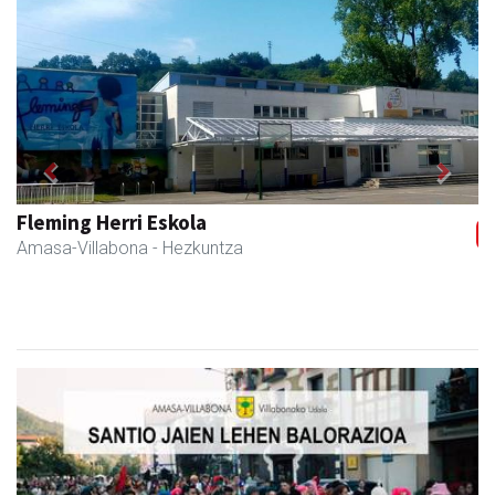
Previous
Next
Fleming Herri Eskola
Amasa-Villabona
- Hezkuntza