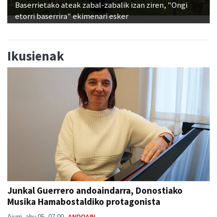
Baserrietako ateak zabal-zabalik izan ziren, "Ongi
etorri baserrira" ekimenari esker
Ikusienak
Junkal Guerrero andoaindarra, Donostiako
Musika Hamabostaldiko protagonista
Aiurri
abu 05, 07:00
ANDOAIN