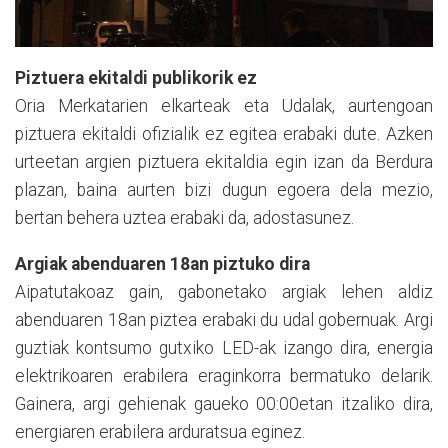
Piztuera ekitaldi publikorik ez
Oria Merkatarien elkarteak eta Udalak, aurtengoan
piztuera ekitaldi ofizialik ez egitea erabaki dute. Azken
urteetan argien piztuera ekitaldia egin izan da Berdura
plazan, baina aurten bizi dugun egoera dela mezio,
bertan behera uztea erabaki da, adostasunez.
Argiak abenduaren 18an piztuko dira
Aipatutakoaz gain, gabonetako argiak lehen aldiz
abenduaren 18an piztea erabaki du udal gobernuak. Argi
guztiak kontsumo gutxiko LED-ak izango dira, energia
elektrikoaren erabilera eraginkorra bermatuko delarik.
Gainera, argi gehienak gaueko 00:00etan itzaliko dira,
energiaren erabilera arduratsua eginez.