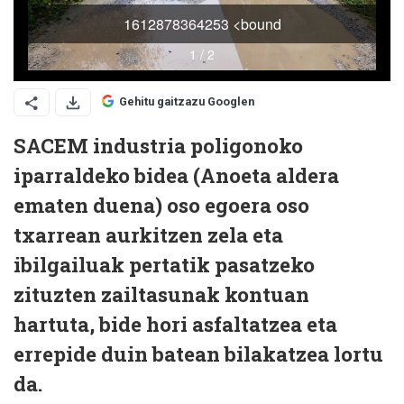
Gehitu gaitzazu Googlen
SACEM industria poligonoko
iparraldeko bidea (Anoeta aldera
ematen duena) oso egoera oso
txarrean aurkitzen zela eta
ibilgailuak pertatik pasatzeko
zituzten zailtasunak kontuan
hartuta, bide hori asfaltatzea eta
errepide duin batean bilakatzea lortu
da.