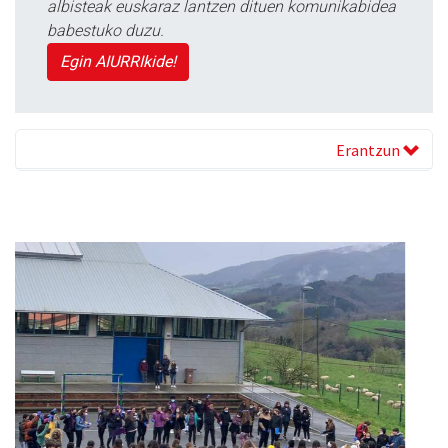
albisteak euskaraz lantzen dituen komunikabidea
babestuko duzu.
Egin AIURRIkide!
Erantzun