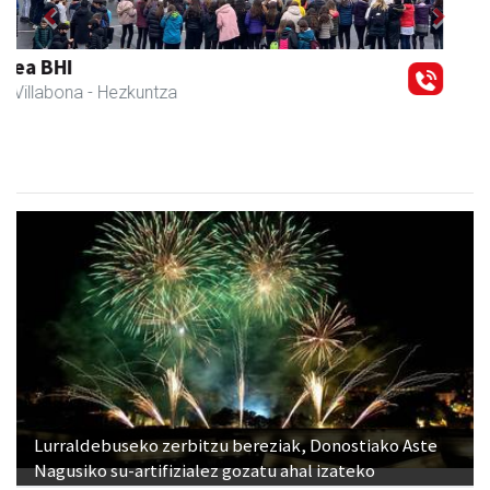
Previous
Next
Eizmendi anaiak
Amasa-Villabona
- Armategia
Lurraldebuseko zerbitzu bereziak, Donostiako Aste
Nagusiko su-artifizialez gozatu ahal izateko