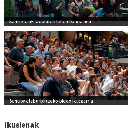
Santio jaiak: Udalaren lehen balorazioa
Santioak laburbiltzeko bideo ikusgarria
Ikusienak