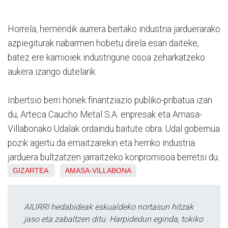
Horrela, hemendik aurrera bertako industria jarduerarako
azpiegiturak nabarmen hobetu direla esan daiteke,
batez ere kamioiek industrigune osoa zeharkatzeko
aukera izango dutelarik.
Inbertsio berri honek finantziazio publiko-pribatua izan
du, Arteca Caucho Metal S.A. enpresak eta Amasa-
Villabonako Udalak ordaindu baitute obra. Udal gobernua
pozik agertu da emaitzarekin eta herriko industria
jarduera bultzatzen jarraitzeko konpromisoa berretsi du.
GIZARTEA
AMASA-VILLABONA
AIURRI hedabideak eskualdeko nortasun hitzak
jaso eta zabaltzen ditu. Harpidedun eginda, tokiko