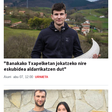
"Banakako Txapelketan jokatzeko nire
eskubidea aldarrikatzen dut"
Aiurri
abu 07, 12:00
URNIETA