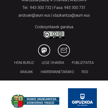
Tel.: 943 300 732 | Faxa: 943 300 731
andoain@aiurri.eus | idazkaritza@aiurri.eus
Codesyntaxek garatua
HONI BURUZ
LEGE OHARRA
PUBLIZITATEA
ARAUAK
HARREMANETARAKO
RSS