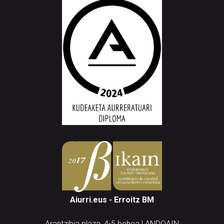
Aiurri.eus - Erroitz BM
Arantzibia plaza, 4-5 behea | ANDOAIN