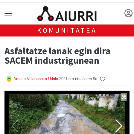
KOMUNITATEA
Asfaltatze lanak egin dira
SACEM industrigunean
Amasa-Villabonako Udala
2021eko otsailaren 9a