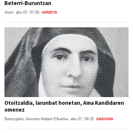
Beterri-Buruntzan
Aiurri
abu 07, 07:00
URNIETA
Otoitzaldia, larunbat honetan, Ama Kandidaren
omenez
Berrozpeko Jesusen Alaben Elkartea
abu 07, 09:25
ANDOAIN