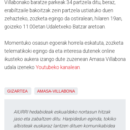
Villabonako baratze parkeak 34 partzela ditu, beraz,
erabiltzaile bakoitzak zein partzela ustiatuko duen
zehazteko, zozketa egingo da ostiralean, hilaren 19an,
goizeko 11:00etan Udaletxeko Batzar aretoan.
Momentuko osasun egoerak horrela eskatuta, zozketa
telematikoki egingo da eta interesa dutenek online
ikusteko aukera izango dute zuzenean Amasa Villabona
udala izeneko
Youtubeko kanalean
.
GIZARTEA
AMASA-VILLABONA
AIURRI hedabideak eskualdeko nortasun hitzak
jaso eta zabaltzen ditu. Harpidedun eginda, tokiko
albisteak euskaraz lantzen dituen komunikabidea