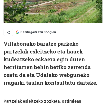
Gehitu gaitzazu Googlen
Villabonako baratze parkeko
partzelak esleitzeko eta hauek
kudeatzeko eskaera egin duten
herritarren behin betiko zerrenda
osatu da eta Udaleko webguneko
iragarki taulan kontsultatu daiteke.
Partzelak esleitzeko zozketa, ostiralean