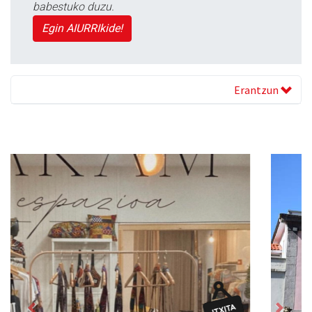
babestuko duzu.
Egin AIURRIkide!
Erantzun