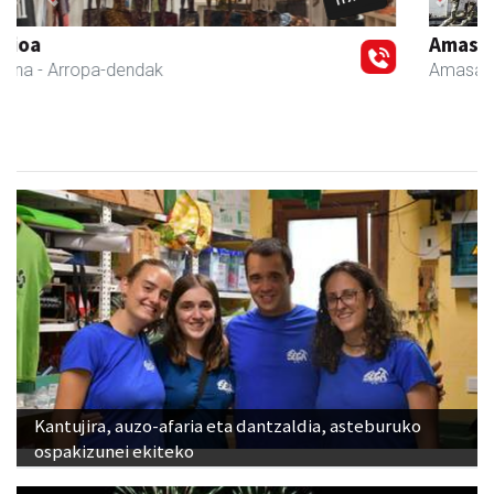
Previous
Next
Amasa-Villabonako Udala
Amasa-Villabona
- Udaletxeak
Kantujira, auzo-afaria eta dantzaldia, asteburuko
ospakizunei ekiteko