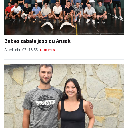
Babes zabala jaso du Ansak
Aiurri
abu 07, 13:55
URNIETA