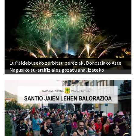
Lurraldebuseko zerbitzu bereziak, Donostiako Aste
Nagusiko su-artifizialez gozatu ahal izateko