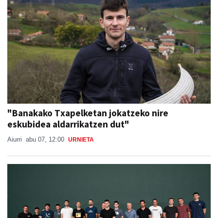
"Banakako Txapelketan jokatzeko nire
eskubidea aldarrikatzen dut"
Aiurri
abu 07, 12:00
URNIETA