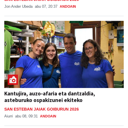
Jon Ander Ubeda
abu 07, 20:37
ANDOAIN
Kantujira, auzo-afaria eta dantzaldia,
asteburuko ospakizunei ekiteko
SAN ESTEBAN JAIAK GOIBURUN 2026
Aiurri
abu 08, 09:31
ANDOAIN