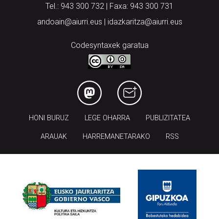
Tel.: 943 300 732 | Faxa: 943 300 731
andoain@aiurri.eus | idazkaritza@aiurri.eus
Codesyntaxek garatua
HONI BURUZ
LEGE OHARRA
PUBLIZITATEA
ARAUAK
HARREMANETARAKO
RSS