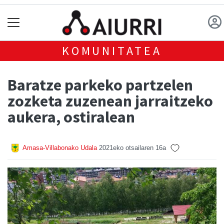
KOMUNITATEA
Baratze parkeko partzelen
zozketa zuzenean jarraitzeko
aukera, ostiralean
Amasa-Villabonako Udala
2021eko otsailaren 16a