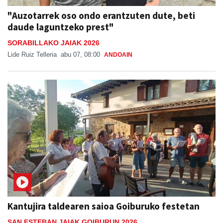
"Auzotarrek oso ondo erantzuten dute, beti
daude laguntzeko prest"
SORABILLAKO JAIAK 2026
Lide Ruiz Telleria
abu 07, 08:00
ANDOAIN
Kantujira taldearen saioa Goiburuko festetan
SAN ESTEBAN JAIAK GOIBURUN 2026