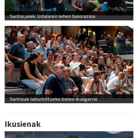
Santio jaiak: Udalaren lehen balorazioa
Santioak laburbiltzeko bideo ikusgarria
Ikusienak