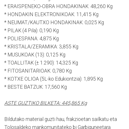
* ERAISPENEKO-OBRA HONDAKINAK: 48,260 Kg
* HONDAKIN ELEKTRONIKOAK: 11,415 Kg
* NEUMAT./KAUTXO HONDAKINAK: 0,025 Kg
* PILAK (4 Pila): 0,190 Kg
* POLIESPANA: 4,875 Kg
* KRISTALA/ZERAMIKA: 3,855 Kg
* MUSUKOAK (13): 0,125 Kg
* TOALLITAK (± 1.290): 14,325 Kg
* FITOSANITARIOAK: 0,780 Kg
* KOTXE OLIOA (5L-ko Edukiontzia): 1,895 Kg
* BESTE BATZUK: 17,560 Kg
ASTE GUZTIKO BILKETA: 445,865 Kg
Bildutako material guzti hau, frakzioetan sailkatu eta
Tolosaldeko mankomunitateko bi Garbiguneetara