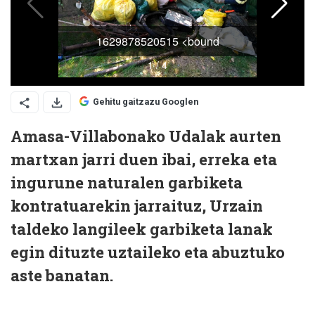
Gehitu gaitzazu Googlen
Amasa-Villabonako Udalak aurten
martxan jarri duen ibai, erreka eta
ingurune naturalen garbiketa
kontratuarekin jarraituz, Urzain
taldeko langileek garbiketa lanak
egin dituzte uztaileko eta abuztuko
aste banatan.