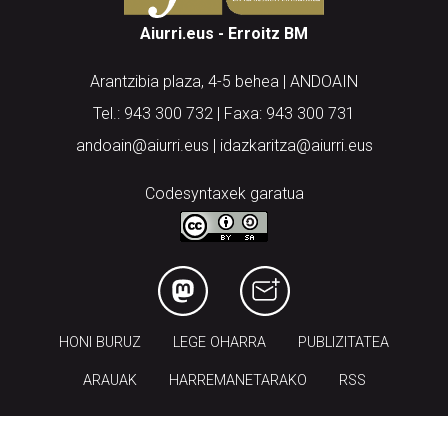
Aiurri.eus - Erroitz BM
Arantzibia plaza, 4-5 behea | ANDOAIN
Tel.: 943 300 732 | Faxa: 943 300 731
andoain@aiurri.eus | idazkaritza@aiurri.eus
Codesyntaxek garatua
HONI BURUZ
LEGE OHARRA
PUBLIZITATEA
ARAUAK
HARREMANETARAKO
RSS