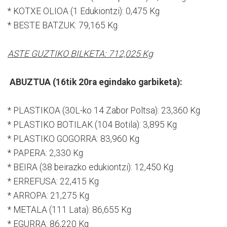
* KOTXE OLIOA (1 Edukiontzi): 0,475 Kg
* BESTE BATZUK: 79,165 Kg
ASTE GUZTIKO BILKETA: 712,025 Kg
ABUZTUA (16tik 20ra egindako garbiketa):
* PLASTIKOA (30L-ko 14 Zabor Poltsa): 23,360 Kg
* PLASTIKO BOTILAK (104 Botila): 3,895 Kg
* PLASTIKO GOGORRA: 83,960 Kg
* PAPERA: 2,330 Kg
* BEIRA (38 beirazko edukiontzi): 12,450 Kg
* ERREFUSA: 22,415 Kg
* ARROPA: 21,275 Kg
* METALA (111 Lata): 86,655 Kg
* EGURRA: 86,220 Kg