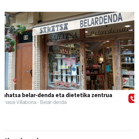
Previous
Next
Eizmendi ile-apaindegia
Amasa-Villabona
- Ile-apaindegiak