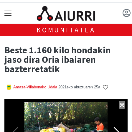
KOMUNITATEA
Beste 1.160 kilo hondakin
jaso dira Oria ibaiaren
bazterretatik
Amasa-Villabonako Udala
2021eko abuztuaren 25a