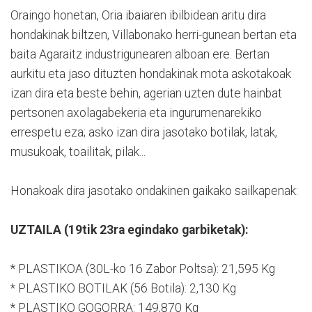
Oraingo honetan, Oria ibaiaren ibilbidean aritu dira
hondakinak biltzen, Villabonako herri-gunean bertan eta
baita Agaraitz industrigunearen alboan ere. Bertan
aurkitu eta jaso dituzten hondakinak mota askotakoak
izan dira eta beste behin, agerian uzten dute hainbat
pertsonen axolagabekeria eta ingurumenarekiko
errespetu eza; asko izan dira jasotako botilak, latak,
musukoak, toailitak, pilak...
Honakoak dira jasotako ondakinen gaikako sailkapenak:
UZTAILA (19tik 23ra egindako garbiketak):
* PLASTIKOA (30L-ko 16 Zabor Poltsa): 21,595 Kg
* PLASTIKO BOTILAK (56 Botila): 2,130 Kg
* PLASTIKO GOGORRA: 149,870 Kg