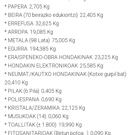
* PAPERA: 2,705 Kg
* BEIRA (70 beirazko edukiontzi): 22,405 Kg
* ERREFUSA: 32,625 Kg
* ARROPA: 19,085 Kg
* METALA (98 Lata): 75,005 Kg
* EGURRA: 194,385 Kg
* ERAISPENEKO-OBRA HONDAKINAK: 23,225 Kg
* HONDAKIN ELEKTRONIKOAK: 25,585 Kg
* NEUMAT./KAUTXO HONDAKINAK (Kotxe gurpil bat):
20,410 Kg
* PILAK (6 Pila): 0,405 Kg
* POLIESPANA: 0,690 Kg
* KRISTALA/ZERAMIKA: 22,125 Kg
* MUSUKOAK (14): 0,060 Kg
* TOALLITAK (± 1.800): 19,990 Kg
* FITOSANITARIOAK (Betun potoa…): 0,090 Kg