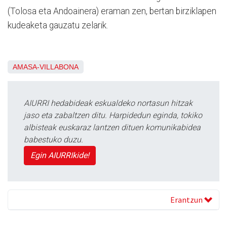
(Tolosa eta Andoainera) eraman zen, bertan birziklapen
kudeaketa gauzatu zelarik.
AMASA-VILLABONA
AIURRI hedabideak eskualdeko nortasun hitzak
jaso eta zabaltzen ditu. Harpidedun eginda, tokiko
albisteak euskaraz lantzen dituen komunikabidea
babestuko duzu.
Egin AIURRIkide!
Erantzun