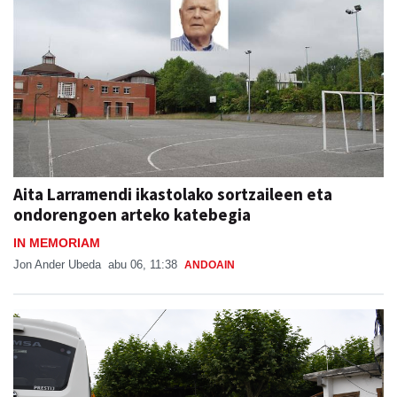
Aita Larramendi ikastolako sortzaileen eta
ondorengoen arteko katebegia
IN MEMORIAM
Jon Ander Ubeda
abu 06, 11:38
ANDOAIN