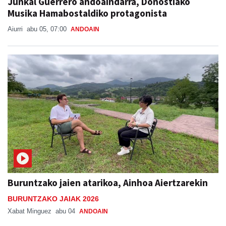
Junkal Guerrero andoaindarra, Donostiako
Musika Hamabostaldiko protagonista
Aiurri
abu 05, 07:00
ANDOAIN
Buruntzako jaien atarikoa, Ainhoa Aiertzarekin
BURUNTZAKO JAIAK 2026
Xabat Minguez
abu 04
ANDOAIN