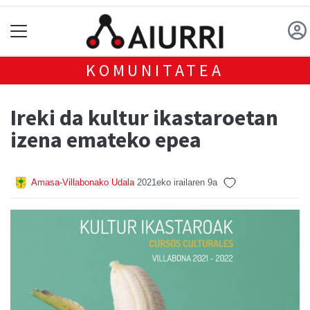
KOMUNITATEA
Ireki da kultur ikastaroetan
izena emateko epea
Amasa-Villabonako Udala
2021eko irailaren 9a