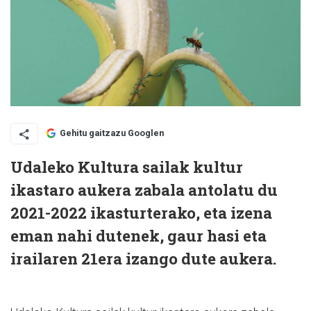
Gehitu gaitzazu Googlen
Udaleko Kultura sailak kultur
ikastaro aukera zabala antolatu du
2021-2022 ikasturterako, eta izena
eman nahi dutenek, gaur hasi eta
irailaren 21era izango dute aukera.