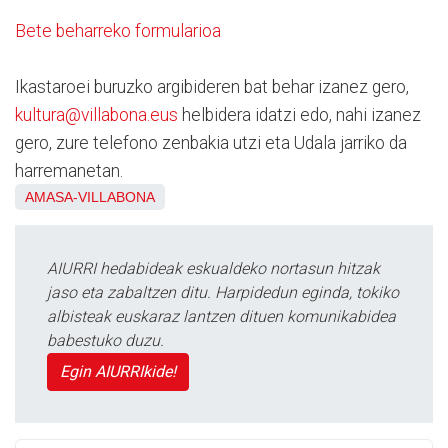
Bete beharreko formularioa
Ikastaroei buruzko argibideren bat behar izanez gero,
kultura@villabona.eus
helbidera idatzi edo, nahi izanez
gero, zure telefono zenbakia utzi eta Udala jarriko da
harremanetan.
AMASA-VILLABONA
AIURRI hedabideak eskualdeko nortasun hitzak
jaso eta zabaltzen ditu. Harpidedun eginda, tokiko
albisteak euskaraz lantzen dituen komunikabidea
babestuko duzu.
Egin AIURRIkide!