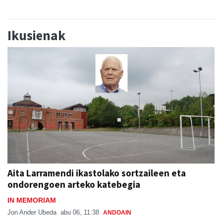
Ikusienak
Aita Larramendi ikastolako sortzaileen eta
ondorengoen arteko katebegia
IN MEMORIAM
Jon Ander Ubeda
abu 06, 11:38
ANDOAIN