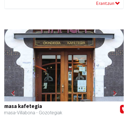
Erantzun
Previous
Next
Amasa-Villabonako Udala
Amasa-Villabona
- Udaletxeak