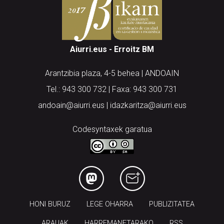
Aiurri.eus - Erroitz BM
Arantzibia plaza, 4-5 behea | ANDOAIN
Tel.: 943 300 732 | Faxa: 943 300 731
andoain@aiurri.eus | idazkaritza@aiurri.eus
Codesyntaxek garatua
HONI BURUZ
LEGE OHARRA
PUBLIZITATEA
ARAUAK
HARREMANETARAKO
RSS