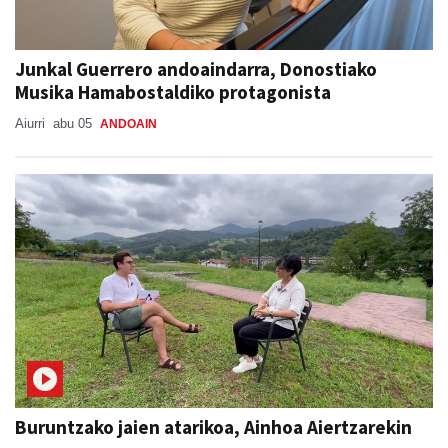
Junkal Guerrero andoaindarra, Donostiako
Musika Hamabostaldiko protagonista
Aiurri
abu 05
ANDOAIN
Buruntzako jaien atarikoa, Ainhoa Aiertzarekin