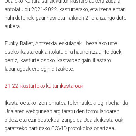
Udaleko Kultura sailak kultur ikastaro aukera zabala
antolatu du 2021-2022 ikasturterako, eta izena eman
nahi dutenek, gaur hasi eta irailaren 21era izango dute
aukera.
Funky, Ballet, Antzerkia, eskulanak… bezalako urte
osoko ikastaroak antolatu dira haurrentzat. Helduek,
berriz, ikasturte osoko ikastaroez gain, ikastaro
laburragoak ere egin ditzakete.
21-22 ikasturteko kultur ikastaroak
Ikastaroetako izen-ematea telematikoki egin behar da
Udalaren webgunean argitaratu den formularioaren
bidez, eta ezinbestekoa izango da Udalak ikastaroak
garatzeko hartutako COVID protokoloa onartzea.