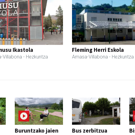
usu Ikastola
Fleming Herri Eskola
-Villabona
- Hezkuntza
Amasa-Villabona
- Hezkuntza
Buruntzako jaien
Bus zerbitzua
Bi