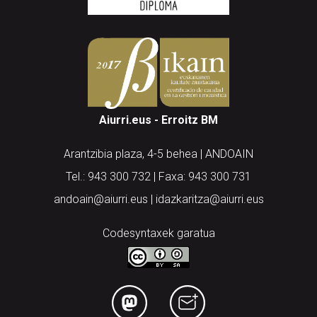
Aiurri.eus - Erroitz BM
Arantzibia plaza, 4-5 behea | ANDOAIN
Tel.: 943 300 732 | Faxa: 943 300 731
andoain@aiurri.eus | idazkaritza@aiurri.eus
Codesyntaxek garatua