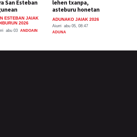
ra San Esteban
lehen txanpa,
gunean
asteburu honetan
N ESTEBAN JAIAK
ADUNAKO JAIAK 2026
IBURUN 2026
Aiurri
abu 05, 08:47
rri
abu 03
ANDOAIN
ADUNA