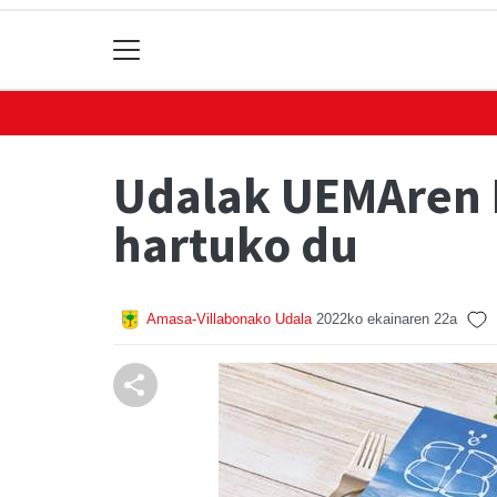
Udalak UEMAren B
hartuko du
Amasa-Villabonako Udala
2022ko ekainaren 22a