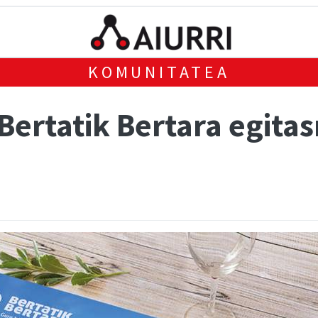
KOMUNITATEA
ertatik Bertara egita