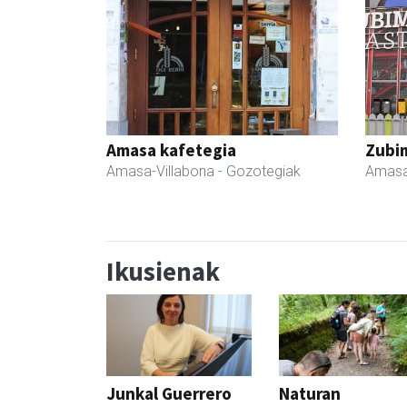
Amasa kafetegia
Zubim
Amasa-Villabona
- Gozotegiak
Amasa
Ikusienak
Junkal Guerrero
Naturan