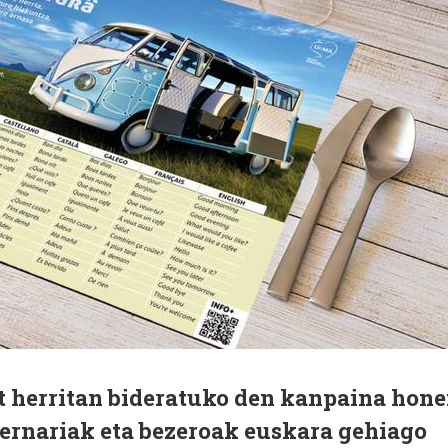
t herritan bideratuko den kanpaina hon
abernariak eta bezeroak euskara gehiago