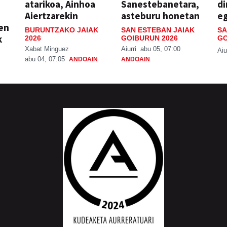
atarikoa, Ainhoa
Sanestebanetara,
di
Aiertzarekin
asteburu honetan
e
ien
BURUNTZAKO JAIAK
SAN ESTEBAN JAIAK
SA
k
2026
GOIBURUN 2026
GO
Xabat Minguez
Aiurri
abu 05, 07:00
Aiu
abu 04, 07:05
ANDOAIN
ANDOAIN