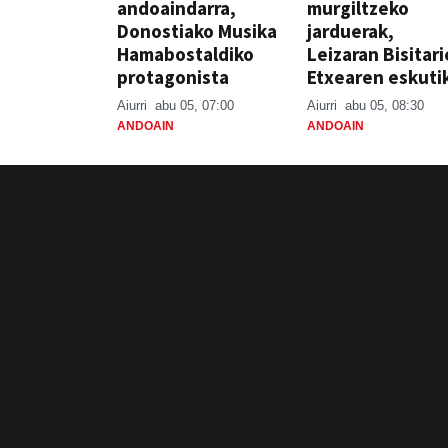
andoaindarra,
murgiltzeko
Donostiako Musika
jarduerak,
Hamabostaldiko
Leizaran Bisitar
protagonista
Etxearen eskuti
Aiurri
abu 05, 07:00
Aiurri
abu 05, 08:30
ANDOAIN
ANDOAIN