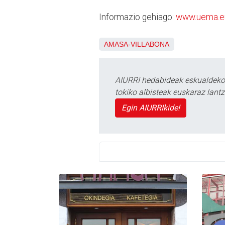
Informazio gehiago:
www.uema.e
AMASA-VILLABONA
AIURRI hedabideak eskualdeko n
tokiko albisteak euskaraz lan
Egin AIURRIkide!