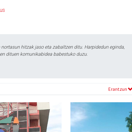
us
ortasun hitzak jaso eta zabaltzen ditu. Harpidedun eginda,
tzen dituen komunikabidea babestuko duzu.
Erantzun