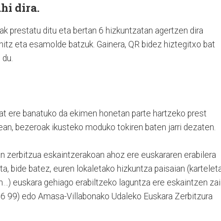
hi dira.
prestatu ditu eta bertan 6 hizkuntzatan agertzen dira
n hitz eta esamolde batzuk. Gainera, QR bidez hiztegitxo bat
 du.
 bat ere banatuko da ekimen honetan parte hartzeko prest
rtean, bezeroak ikusteko moduko tokiren baten jarri dezaten.
ean zerbitzua eskaintzerakoan ahoz ere euskararen erabilera
a, bide batez, euren lokaletako hizkuntza paisaian (kartelet
n…) euskara gehiago erabiltzeko laguntza ere eskaintzen zai
66 99) edo Amasa-Villabonako Udaleko Euskara Zerbitzura