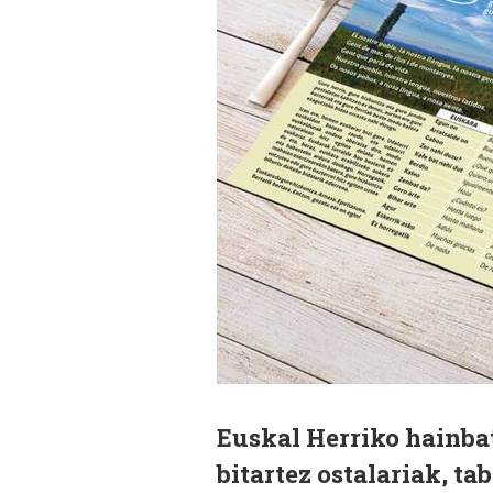
Euskal Herriko hainba
bitartez ostalariak, t