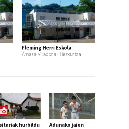
Fleming Herri Eskola
Amasa-Villabona
- Hezkuntza
sitariak hurbildu
Adunako jaien