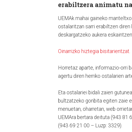
erabiltzera animatu na
UEMAk mahai gaineko manteltxoak 
ostalaritzan sarri erabiltzen dire
deskargatzeko aukera eskaintzen
Oinarrizko hiztegia bisitarientzat.
Horretaz aparte, informazio-orri
agertu diren herriko ostalarien a
Eta ostalariei bidali zaien gutun
bultzatzeko gonbita egiten zaie et
menuetan, oharretan, web orrieta
UEMAra bertara deituta (943 81 
(943 69 21 00 – Luzp: 3329).