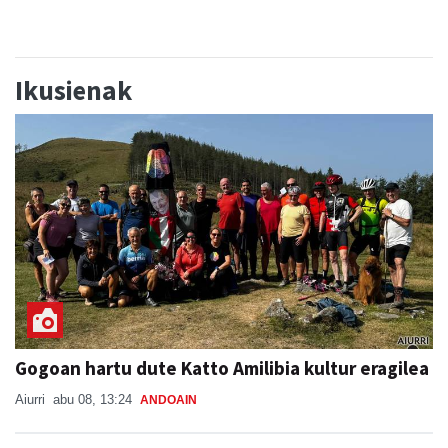
Ikusienak
Gogoan hartu dute Katto Amilibia kultur eragilea
Aiurri
abu 08, 13:24
ANDOAIN