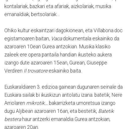
kontalariak, bazkari eta afariak, aizkolariak, musika
emanaldiak, bertsolariak…
Ohiko kultur eskaintzari dagokionean, eta Villabona.doc
egistamoaren baitan,
Vaca
dokumentala eskainiko da
azaroaren 10ean Gurea antzokian. Musika klasiko
zaleek ere opera pantaila handian ikusteko aukera
izango dute azaroaren 15ean, Gurean, Giuseppe
Verdiren
Il trovatore
eskainiko baita.
Euskaraldiaren 3. edizioa gainean dugunaren seinale da
Euskara sailak bi ikuskizun antolatu izana: batetik, Nere
Arriolaren
mikrotik…
bakarrizketa umoretsua izango
dugu Aljibean azaroaren 16an, eta bestetik,
Batetik
bestera
haur antzerki emanaldia Gurea antzokian,
azaroaren 20an.