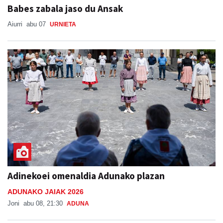
Babes zabala jaso du Ansak
Aiurri
abu 07
URNIETA
Adinekoei omenaldia Adunako plazan
ADUNAKO JAIAK 2026
Joni
abu 08, 21:30
ADUNA