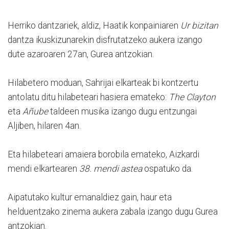
Herriko dantzariek, aldiz, Haatik konpainiaren
Ur bizitan
dantza ikuskizunarekin disfrutatzeko aukera izango
dute azaroaren 27an, Gurea antzokian.
Hilabetero moduan, Sahrijai elkarteak bi kontzertu
antolatu ditu hilabeteari hasiera emateko:
The Clayton
eta
Añube
taldeen musika izango dugu entzungai
Aljiben, hilaren 4an.
Eta hilabeteari amaiera borobila emateko, Aizkardi
mendi elkartearen
38. mendi astea
ospatuko da.
Aipatutako kultur emanaldiez gain, haur eta
helduentzako zinema aukera zabala izango dugu Gurea
antzokian.