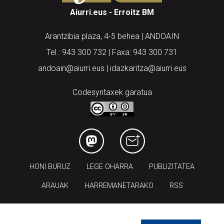
Aiurri.eus - Erroitz BM
Arantzibia plaza, 4-5 behea | ANDOAIN
Tel.: 943 300 732 | Faxa: 943 300 731
andoain@aiurri.eus | idazkaritza@aiurri.eus
Codesyntaxek garatua
HONI BURUZ
LEGE OHARRA
PUBLIZITATEA
ARAUAK
HARREMANETARAKO
RSS