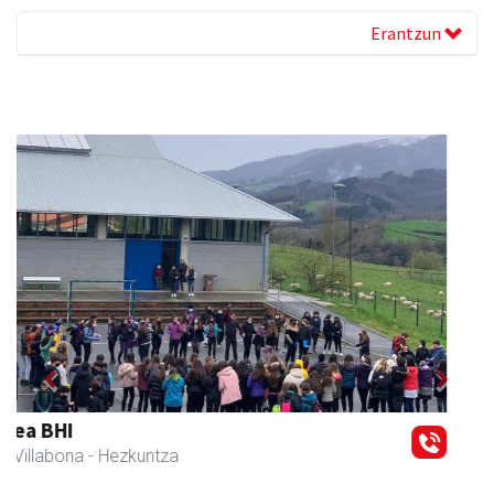
Erantzun
Previous
Next
Amane
Amasa-Villabona
- Arropa-dendak