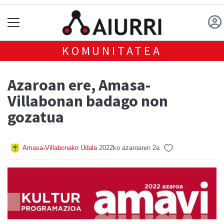
KOMUNITATEA
Azaroan ere, Amasa-
Villabonan badago non
gozatua
Amasa-Villabonako Udala
2022ko azaroaren 2a