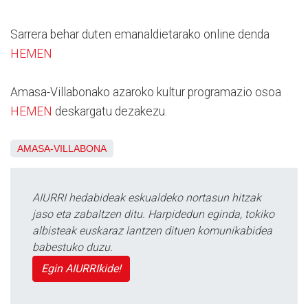
Sarrera behar duten emanaldietarako online denda
HEMEN
Amasa-Villabonako azaroko kultur programazio osoa
HEMEN
deskargatu dezakezu.
AMASA-VILLABONA
AIURRI hedabideak eskualdeko nortasun hitzak
jaso eta zabaltzen ditu. Harpidedun eginda, tokiko
albisteak euskaraz lantzen dituen komunikabidea
babestuko duzu.
Egin AIURRIkide!