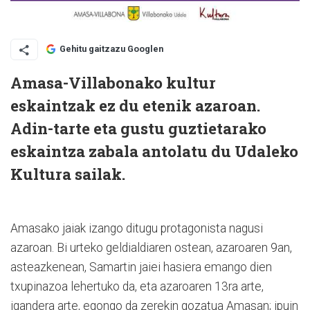
Gehitu gaitzazu Googlen
Amasa-Villabonako kultur
eskaintzak ez du etenik azaroan.
Adin-tarte eta gustu guztietarako
eskaintza zabala antolatu du Udaleko
Kultura sailak.
Amasako jaiak izango ditugu protagonista nagusi
azaroan. Bi urteko geldialdiaren ostean, azaroaren 9an,
asteazkenean, Samartin jaiei hasiera emango dien
txupinazoa lehertuko da, eta azaroaren 13ra arte,
igandera arte, egongo da zerekin gozatua Amasan; ipuin