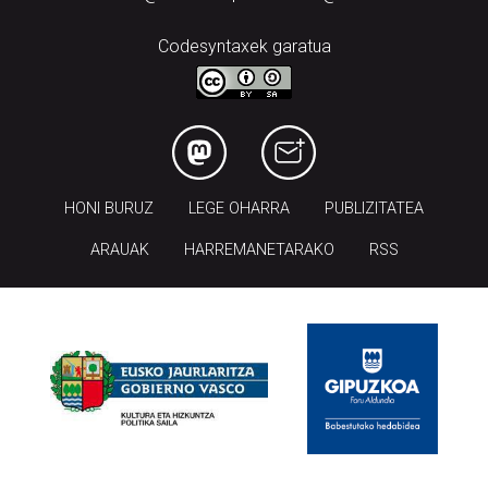
Codesyntaxek garatua
HONI BURUZ
LEGE OHARRA
PUBLIZITATEA
ARAUAK
HARREMANETARAKO
RSS