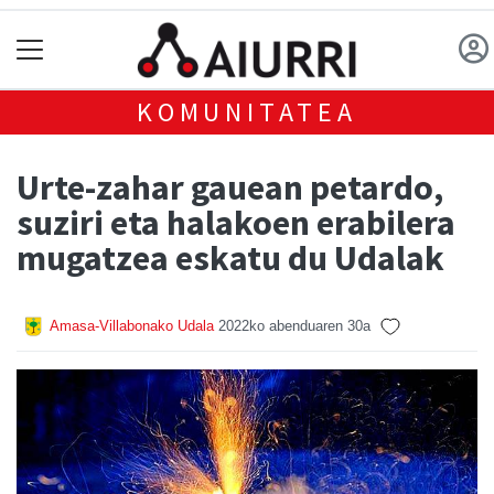
KOMUNITATEA
Urte-zahar gauean petardo,
suziri eta halakoen erabilera
mugatzea eskatu du Udalak
Amasa-Villabonako Udala
2022ko abenduaren 30a