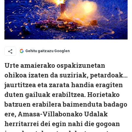
Gehitu gaitzazu Googlen
Urte amaierako ospakizunetan
ohikoa izaten da suziriak, petardoak...
jaurtitzea eta zarata handia eragiten
duten gailuak erabiltzea. Horietako
batzuen erabilera baimenduta badago
ere, Amasa-Villabonako Udalak
herritarrei dei egin nahi die gogoan