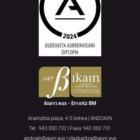
Aiurri.eus - Erroitz BM
Arantzibia plaza, 4-5 behea | ANDOAIN
Tel.: 943 300 732 | Faxa: 943 300 731
andoain@aiurri.eus | idazkaritza@aiurri.eus