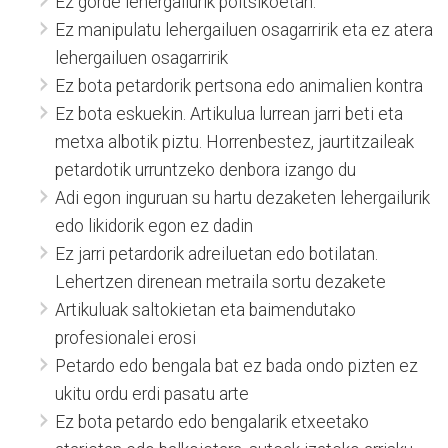
Ez gorde lehergailurik poltsikoetan.
Ez manipulatu lehergailuen osagarririk eta ez atera
lehergailuen osagarririk
Ez bota petardorik pertsona edo animalien kontra
Ez bota eskuekin. Artikulua lurrean jarri beti eta
metxa albotik piztu. Horrenbestez, jaurtitzaileak
petardotik urruntzeko denbora izango du
Adi egon inguruan su hartu dezaketen lehergailurik
edo likidorik egon ez dadin
Ez jarri petardorik adreiluetan edo botilatan.
Lehertzen direnean metraila sortu dezakete
Artikuluak saltokietan eta baimendutako
profesionalei erosi
Petardo edo bengala bat ez bada ondo pizten ez
ukitu ordu erdi pasatu arte
Ez bota petardo edo bengalarik etxeetako