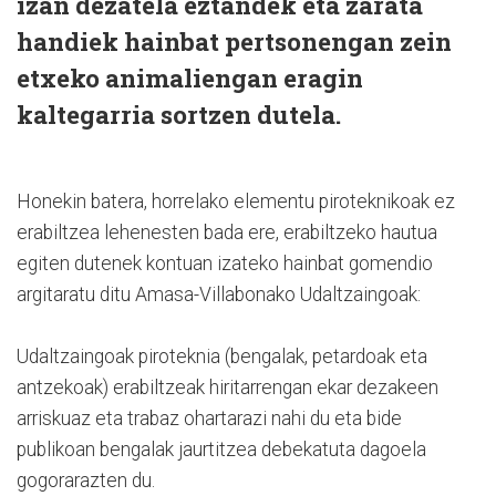
izan dezatela eztandek eta zarata
handiek hainbat pertsonengan zein
etxeko animaliengan eragin
kaltegarria sortzen dutela.
Honekin batera, horrelako elementu piroteknikoak ez
erabiltzea lehenesten bada ere, erabiltzeko hautua
egiten dutenek kontuan izateko hainbat gomendio
argitaratu ditu Amasa-Villabonako Udaltzaingoak:
Udaltzaingoak piroteknia (bengalak, petardoak eta
antzekoak) erabiltzeak hiritarrengan ekar dezakeen
arriskuaz eta trabaz ohartarazi nahi du eta bide
publikoan bengalak jaurtitzea debekatuta dagoela
gogorarazten du.