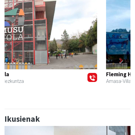
Previous
Next
Fleming Herri Eskola
Amasa-Villabona
- Hezkuntza
Ikusienak