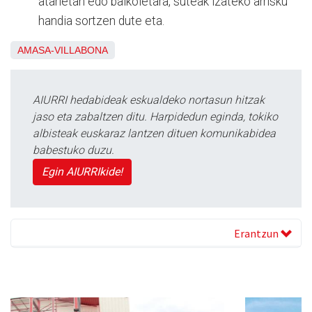
atarietan edo balkoietara, suteak izateko arrisku
handia sortzen dute eta.
AMASA-VILLABONA
AIURRI hedabideak eskualdeko nortasun hitzak
jaso eta zabaltzen ditu. Harpidedun eginda, tokiko
albisteak euskaraz lantzen dituen komunikabidea
babestuko duzu.
Egin AIURRIkide!
Erantzun