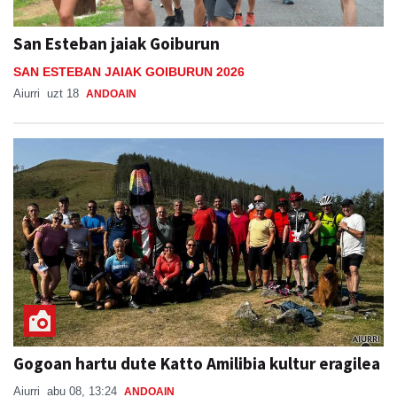
San Esteban jaiak Goiburun
SAN ESTEBAN JAIAK GOIBURUN 2026
Aiurri
uzt 18
ANDOAIN
Gogoan hartu dute Katto Amilibia kultur eragilea
Aiurri
abu 08, 13:24
ANDOAIN