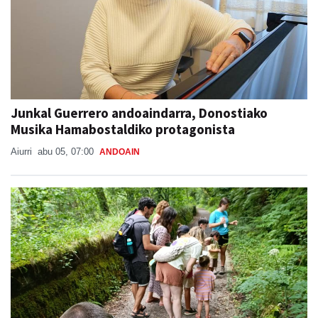
Junkal Guerrero andoaindarra, Donostiako
Musika Hamabostaldiko protagonista
Aiurri
abu 05, 07:00
ANDOAIN