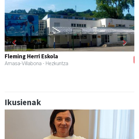
Previous
Next
Zubimusu Ikastola
Amasa-Villabona
- Hezkuntza
Ikusienak