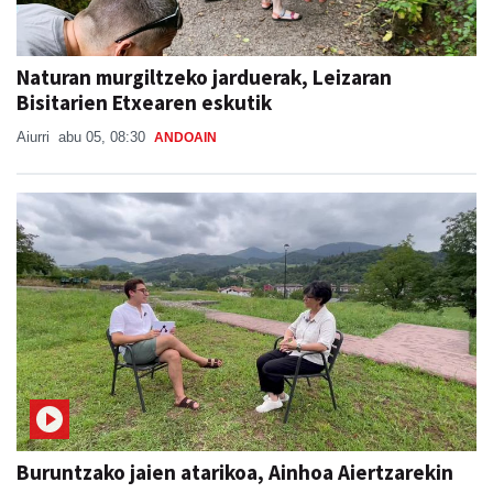
Naturan murgiltzeko jarduerak, Leizaran
Bisitarien Etxearen eskutik
Aiurri
abu 05, 08:30
ANDOAIN
Buruntzako jaien atarikoa, Ainhoa Aiertzarekin