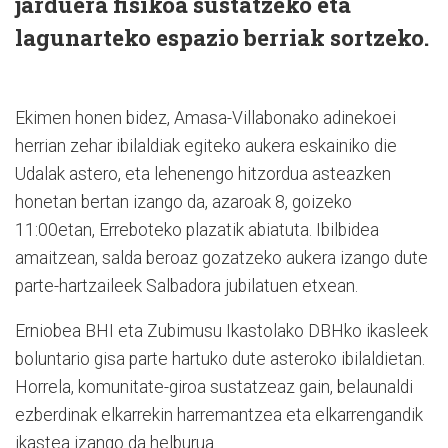
jarduera fisikoa sustatzeko eta
lagunarteko espazio berriak sortzeko.
Ekimen honen bidez, Amasa-Villabonako adinekoei
herrian zehar ibilaldiak egiteko aukera eskainiko die
Udalak astero, eta lehenengo hitzordua asteazken
honetan bertan izango da, azaroak 8, goizeko
11:00etan, Erreboteko plazatik abiatuta. Ibilbidea
amaitzean, salda beroaz gozatzeko aukera izango dute
parte-hartzaileek Salbadora jubilatuen etxean.
Erniobea BHI eta Zubimusu Ikastolako DBHko ikasleek
boluntario gisa parte hartuko dute asteroko ibilaldietan.
Horrela, komunitate-giroa sustatzeaz gain, belaunaldi
ezberdinak elkarrekin harremantzea eta elkarrengandik
ikastea izango da helburua.