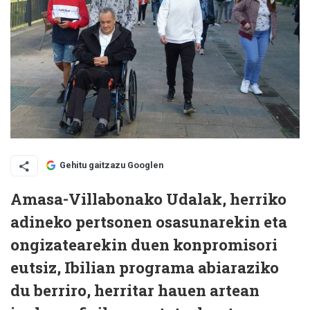
Gehitu gaitzazu Googlen
Amasa-Villabonako Udalak, herriko
adineko pertsonen osasunarekin eta
ongizatearekin duen konpromisori
eutsiz, Ibilian programa abiaraziko
du berriro, herritar hauen artean