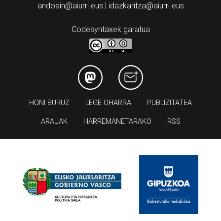
andoain@aiurri.eus | idazkaritza@aiurri.eus
Codesyntaxek garatua
HONI BURUZ
LEGE OHARRA
PUBLIZITATEA
ARAUAK
HARREMANETARAKO
RSS