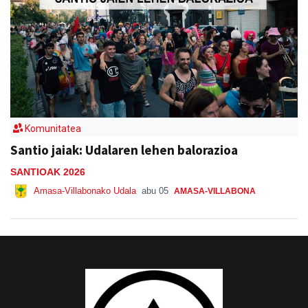
Komunitatea
Santio jaiak: Udalaren lehen balorazioa
SANTIOAK 2026
Amasa-Villabonako Udala
abu 05
AMASA-VILLABONA