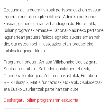
Ezaguna da jarduera fisikoak pertsona guztien osasun-
egoeran onurak eragiten dituela. Adineko pertsonen
kasuan, gainera, garrantzi handiagoa du. Horregatik,
Ibilian programak Amasa-Villabonako adineko pertsonei
lagunartean jarduera fisikoa egiteko aukera eman nahi
die, eta astean behin, asteazkenetan, ordubeteko
ibilaldiak egingo dituzte.
Programa honetan, Amasa-Villabonako Udalaz gain,
Santiago egoitzak, Salbadora jubilatuen etxeak,
Olaederra kiroldegiak, Zubimusu ikastolak, Erbiobea
BHIk, Uliazpik, Matia fundazioak, Goxarak, Osakidetzak
eta Eusko Jaurlaritzak parte hartzen dute.
Deskargatu Ibilian programaren eskuorria