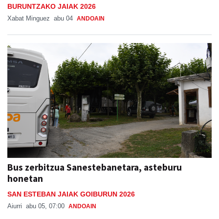
BURUNTZAKO JAIAK 2026
Xabat Minguez
abu 04
ANDOAIN
Bus zerbitzua Sanestebanetara, asteburu
honetan
SAN ESTEBAN JAIAK GOIBURUN 2026
Aiurri
abu 05, 07:00
ANDOAIN