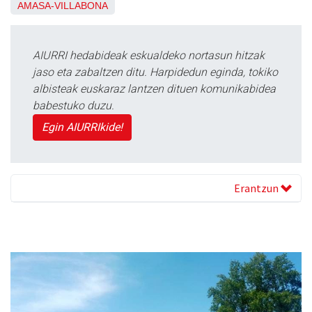
AMASA-VILLABONA
AIURRI hedabideak eskualdeko nortasun hitzak
jaso eta zabaltzen ditu. Harpidedun eginda, tokiko
albisteak euskaraz lantzen dituen komunikabidea
babestuko duzu.
Egin AIURRIkide!
Erantzun