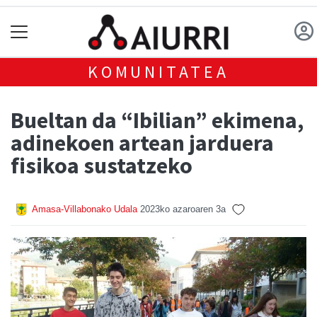
KOMUNITATEA
Bueltan da “Ibilian” ekimena,
adinekoen artean jarduera
fisikoa sustatzeko
Amasa-Villabonako Udala
2023ko azaroaren 3a