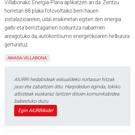
Villabonako Energia-Plana aplikatzen ari da. Zentzu
horretan 88 plaka fotovoltaiko berri hauen
instalazioarekin, udal eraikinetan egiten den energia
garbi eta berriztagarrien sorkuntza nabarmen
areagotuko da, autokontsumo energetikoaren helburura
gerturatuz.
AMASA-VILLABONA
AIURRI hedabideak eskualdeko nortasun hitzak
jaso eta zabaltzen ditu. Harpidedun eginda, tokiko
albisteak euskaraz lantzen dituen komunikabidea
babestuko duzu.
Egin AIURRIkide!