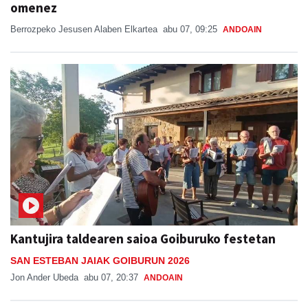
omenez
Berrozpeko Jesusen Alaben Elkartea
abu 07, 09:25
ANDOAIN
Kantujira taldearen saioa Goiburuko festetan
SAN ESTEBAN JAIAK GOIBURUN 2026
Jon Ander Ubeda
abu 07, 20:37
ANDOAIN