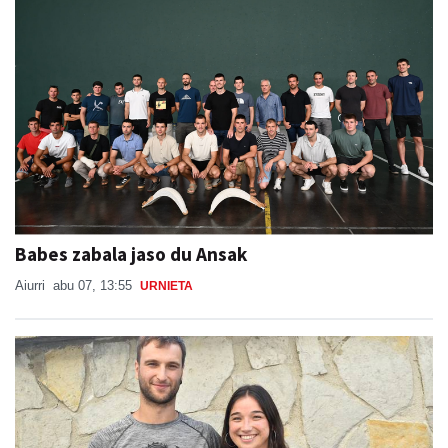
Babes zabala jaso du Ansak
Aiurri
abu 07, 13:55
URNIETA