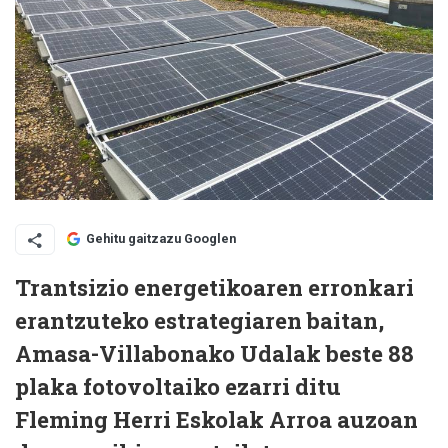
Gehitu gaitzazu Googlen
Trantsizio energetikoaren erronkari
erantzuteko estrategiaren baitan,
Amasa-Villabonako Udalak beste 88
plaka fotovoltaiko ezarri ditu
Fleming Herri Eskolak Arroa auzoan