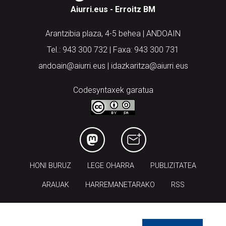
Aiurri.eus - Erroitz BM
Arantzibia plaza, 4-5 behea | ANDOAIN
Tel.: 943 300 732 | Faxa: 943 300 731
andoain@aiurri.eus | idazkaritza@aiurri.eus
Codesyntaxek garatua
HONI BURUZ
LEGE OHARRA
PUBLIZITATEA
ARAUAK
HARREMANETARAKO
RSS