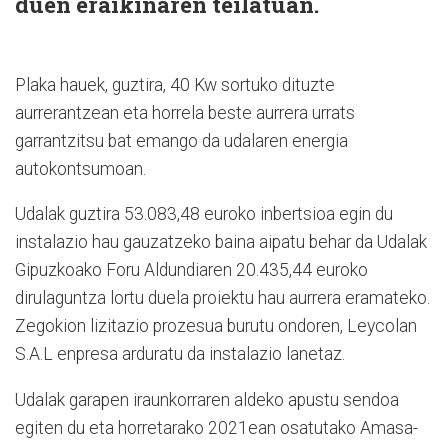
duen eraikinaren teilatuan.
Plaka hauek, guztira, 40 Kw sortuko dituzte
aurrerantzean eta horrela beste aurrera urrats
garrantzitsu bat emango da udalaren energia
autokontsumoan.
Udalak guztira 53.083,48 euroko inbertsioa egin du
instalazio hau gauzatzeko baina aipatu behar da Udalak
Gipuzkoako Foru Aldundiaren 20.435,44 euroko
dirulaguntza lortu duela proiektu hau aurrera eramateko.
Zegokion lizitazio prozesua burutu ondoren, Leycolan
S.A.L enpresa arduratu da instalazio lanetaz.
Udalak garapen iraunkorraren aldeko apustu sendoa
egiten du eta horretarako 2021ean osatutako Amasa-