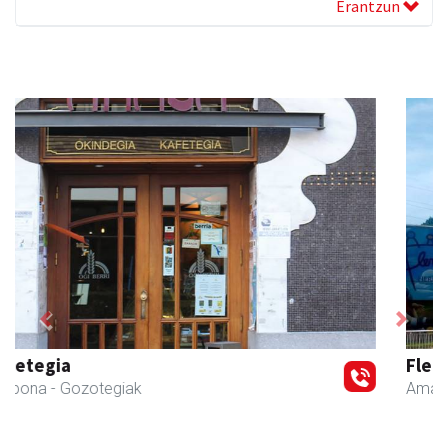
Erantzun
Previous
Next
Fleming Herri Eskola
Amasa-Villabona
- Hezkuntza