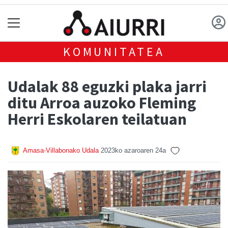
KOMUNITATEA
Udalak 88 eguzki plaka jarri
ditu Arroa auzoko Fleming
Herri Eskolaren teilatuan
Amasa-Villabonako Udala
2023ko azaroaren 24a