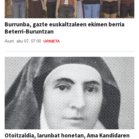
Burrunba, gazte euskaltzaleen ekimen berria
Beterri-Buruntzan
Aiurri
abu 07, 07:00
URNIETA
Otoitzaldia, larunbat honetan, Ama Kandidaren