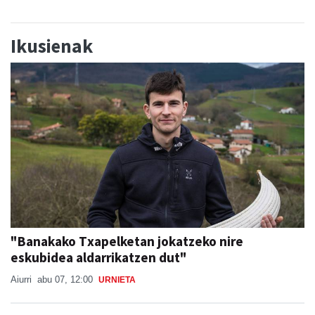
Ikusienak
"Banakako Txapelketan jokatzeko nire
eskubidea aldarrikatzen dut"
Aiurri
abu 07, 12:00
URNIETA