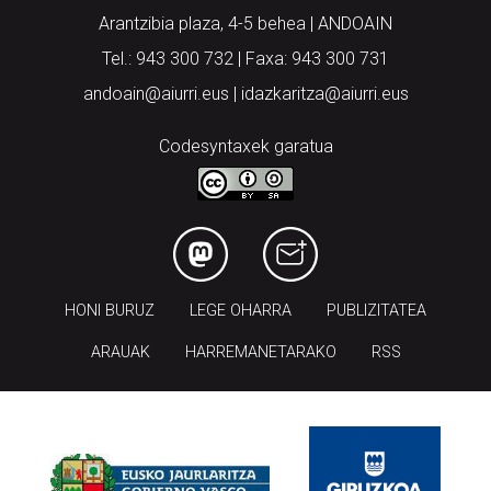
Arantzibia plaza, 4-5 behea | ANDOAIN
Tel.: 943 300 732 | Faxa: 943 300 731
andoain@aiurri.eus | idazkaritza@aiurri.eus
Codesyntaxek garatua
HONI BURUZ
LEGE OHARRA
PUBLIZITATEA
ARAUAK
HARREMANETARAKO
RSS