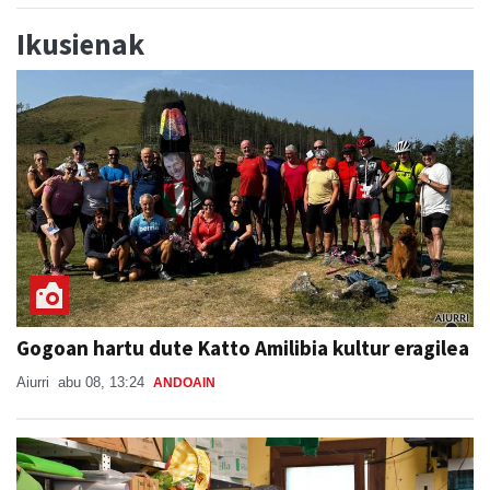
Ikusienak
Gogoan hartu dute Katto Amilibia kultur eragilea
Aiurri
abu 08, 13:24
ANDOAIN