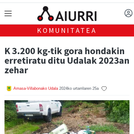
KOMUNITATEA
K 3.200 kg-tik gora hondakin
erretiratu ditu Udalak 2023an
zehar
Amasa-Villabonako Udala
2024ko urtarrilaren 25a