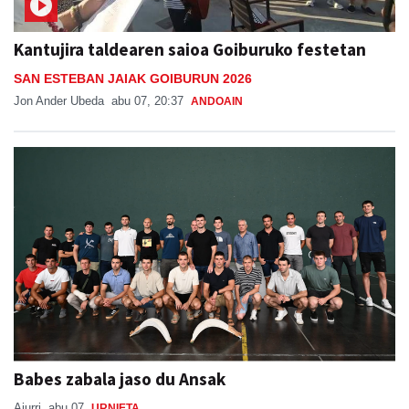
Kantujira taldearen saioa Goiburuko festetan
SAN ESTEBAN JAIAK GOIBURUN 2026
Jon Ander Ubeda
abu 07, 20:37
ANDOAIN
Babes zabala jaso du Ansak
Aiurri
abu 07
URNIETA