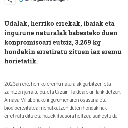
Udalak, herriko errekak, ibaiak eta
ingurune naturalak babesteko duen
konpromisoari eutsiz, 3.269 kg
hondakin erretiratu zituen iaz eremu
horietatik.
2023an ere, herriko eremu naturalak garbitzen eta
zaintzen jarraitu du, eta Urzain Taldearekin lankidetzan,
Amasa-Villabonako ingurumenaren osasuna eta
biodibertsitatea mehatxatzen duten hondakinak
erretiratu ditu eta hauek itsasora heltzea saihestu du.