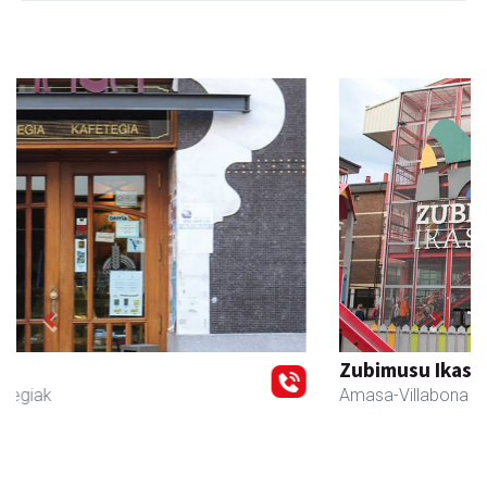
Previous
Next
Zubimusu Ikastola
Amasa-Villabona
- Hezkuntza