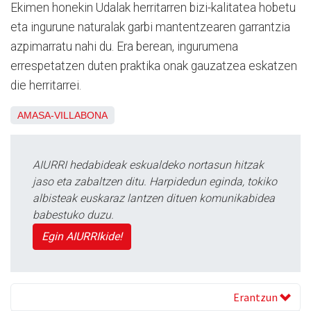
Ekimen honekin Udalak herritarren bizi-kalitatea hobetu
eta ingurune naturalak garbi mantentzearen garrantzia
azpimarratu nahi du. Era berean, ingurumena
errespetatzen duten praktika onak gauzatzea eskatzen
die herritarrei.
AMASA-VILLABONA
AIURRI hedabideak eskualdeko nortasun hitzak
jaso eta zabaltzen ditu. Harpidedun eginda, tokiko
albisteak euskaraz lantzen dituen komunikabidea
babestuko duzu.
Egin AIURRIkide!
Erantzun