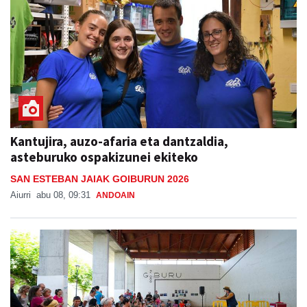
Kantujira, auzo-afaria eta dantzaldia,
asteburuko ospakizunei ekiteko
SAN ESTEBAN JAIAK GOIBURUN 2026
Aiurri
abu 08, 09:31
ANDOAIN