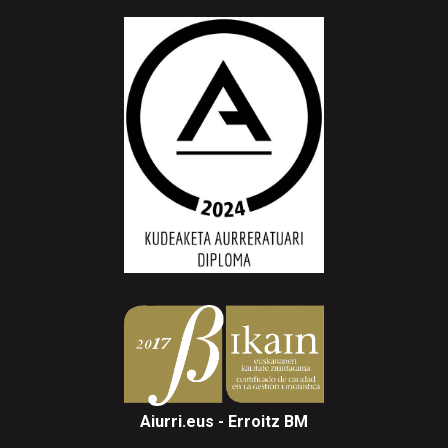
Aiurri.eus - Erroitz BM