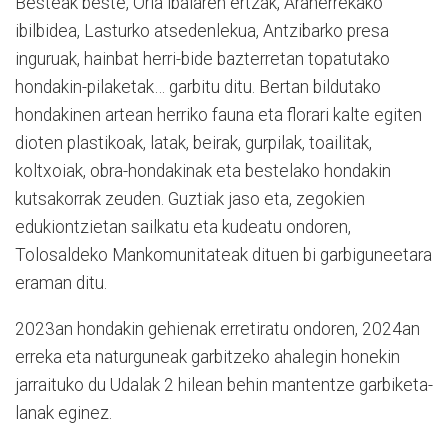
Besteak beste, Oria ibaiaren ertzak, Aranerrekako
ibilbidea, Lasturko atsedenlekua, Antzibarko presa
inguruak, hainbat herri-bide bazterretan topatutako
hondakin-pilaketak… garbitu ditu. Bertan bildutako
hondakinen artean herriko fauna eta florari kalte egiten
dioten plastikoak, latak, beirak, gurpilak, toailitak,
koltxoiak, obra-hondakinak eta bestelako hondakin
kutsakorrak zeuden. Guztiak jaso eta, zegokien
edukiontzietan sailkatu eta kudeatu ondoren,
Tolosaldeko Mankomunitateak dituen bi garbiguneetara
eraman ditu.
2023an hondakin gehienak erretiratu ondoren, 2024an
erreka eta naturguneak garbitzeko ahalegin honekin
jarraituko du Udalak 2 hilean behin mantentze garbiketa-
lanak eginez.