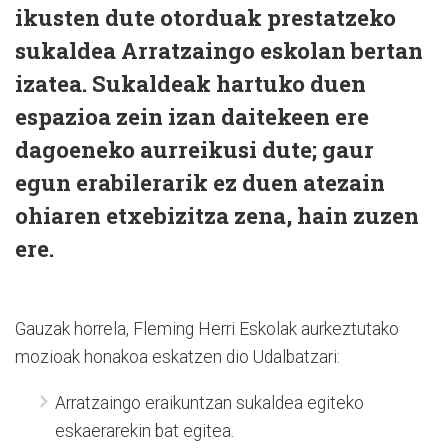
ikusten dute otorduak prestatzeko
sukaldea Arratzaingo eskolan bertan
izatea. Sukaldeak hartuko duen
espazioa zein izan daitekeen ere
dagoeneko aurreikusi dute; gaur
egun erabilerarik ez duen atezain
ohiaren etxebizitza zena, hain zuzen
ere.
Gauzak horrela, Fleming Herri Eskolak aurkeztutako
mozioak honakoa eskatzen dio Udalbatzari:
Arratzaingo eraikuntzan sukaldea egiteko
eskaerarekin bat egitea.