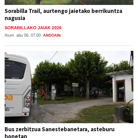
Sorabilla Trail, aurtengo jaietako berrikuntza
nagusia
SORABILLAKO JAIAK 2026
Aiurri
abu 06, 07:00
ANDOAIN
Bus zerbitzua Sanestebanetara, asteburu
honetan