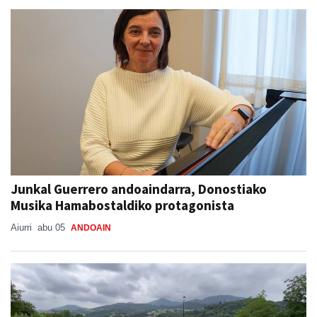
Junkal Guerrero andoaindarra, Donostiako
Musika Hamabostaldiko protagonista
Aiurri
abu 05
ANDOAIN