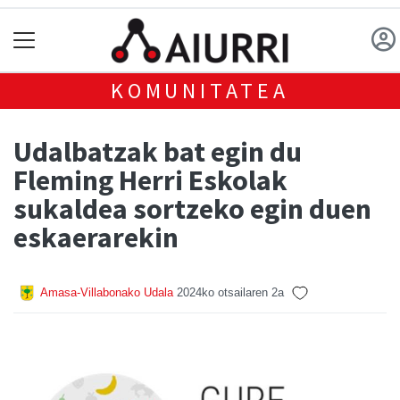
KOMUNITATEA
Udalbatzak bat egin du
Fleming Herri Eskolak
sukaldea sortzeko egin duen
eskaerarekin
Amasa-Villabonako Udala
2024ko otsailaren 2a