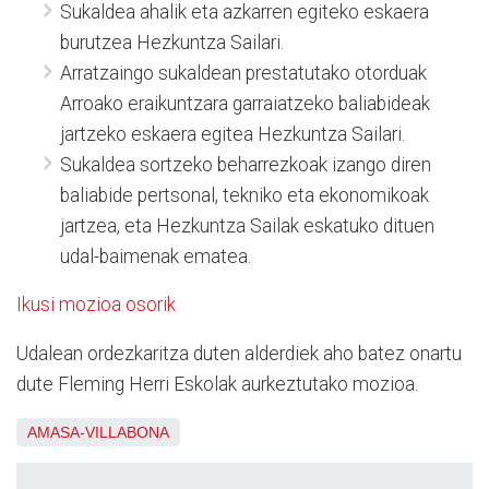
Sukaldea ahalik eta azkarren egiteko eskaera
burutzea Hezkuntza Sailari.
Arratzaingo sukaldean prestatutako otorduak
Arroako eraikuntzara garraiatzeko baliabideak
jartzeko eskaera egitea Hezkuntza Sailari.
Sukaldea sortzeko beharrezkoak izango diren
baliabide pertsonal, tekniko eta ekonomikoak
jartzea, eta Hezkuntza Sailak eskatuko dituen
udal-baimenak ematea.
Ikusi mozioa osorik
Udalean ordezkaritza duten alderdiek aho batez onartu
dute Fleming Herri Eskolak aurkeztutako mozioa.
AMASA-VILLABONA