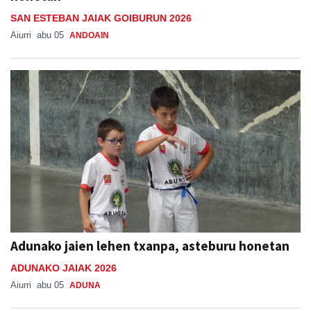
SAN ESTEBAN JAIAK GOIBURUN 2026
Aiurri
abu 05
ANDOAIN
Adunako jaien lehen txanpa, asteburu honetan
ADUNAKO JAIAK 2026
Aiurri
abu 05
ADUNA