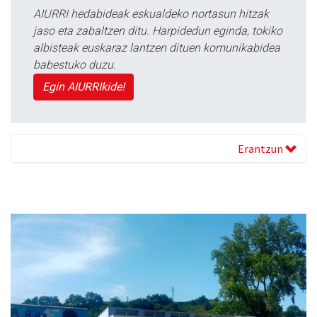
AIURRI hedabideak eskualdeko nortasun hitzak
jaso eta zabaltzen ditu. Harpidedun eginda, tokiko
albisteak euskaraz lantzen dituen komunikabidea
babestuko duzu.
Egin AIURRIkide!
Erantzun