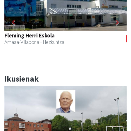
Previous
Next
Eizmendi anaiak
Amasa-Villabona
- Armategia
Ikusienak