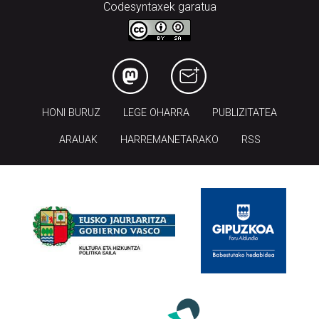
Codesyntaxek garatua
HONI BURUZ
LEGE OHARRA
PUBLIZITATEA
ARAUAK
HARREMANETARAKO
RSS