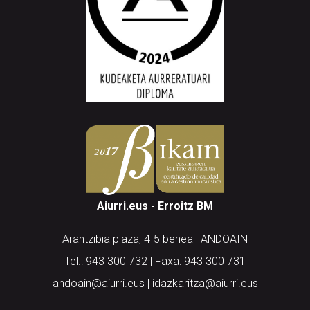
Aiurri.eus - Erroitz BM
Arantzibia plaza, 4-5 behea | ANDOAIN
Tel.: 943 300 732 | Faxa: 943 300 731
andoain@aiurri.eus | idazkaritza@aiurri.eus