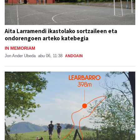
Aita Larramendi ikastolako sortzaileen eta
ondorengoen arteko katebegia
IN MEMORIAM
Jon Ander Ubeda
abu 06, 11:38
ANDOAIN