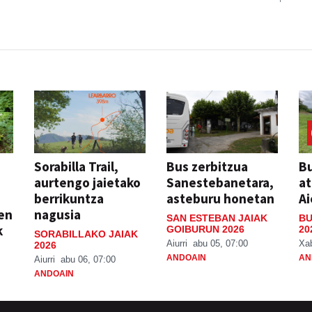
Sorabilla Trail,
Bus zerbitzua
Bu
aurtengo jaietako
Sanestebanetara,
at
berrikuntza
asteburu honetan
Ai
ien
nagusia
SAN ESTEBAN JAIAK
BU
k
GOIBURUN 2026
20
SORABILLAKO JAIAK
Aiurri
abu 05, 07:00
Xa
2026
ANDOAIN
AN
Aiurri
abu 06, 07:00
ANDOAIN