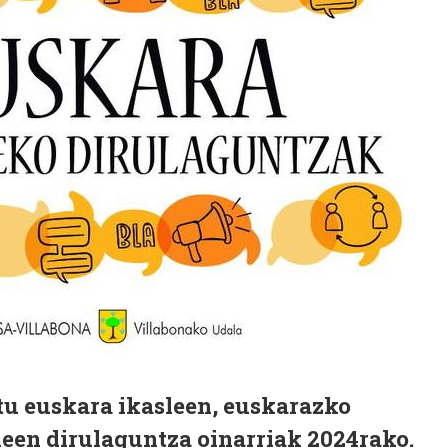
tu euskara ikasleen, euskarazko
een dirulaguntza oinarriak 2024rako.