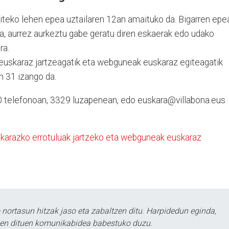
iteko lehen epea uztailaren 12an amaituko da. Bigarren epe
ra, aurrez aurkeztu gabe geratu diren eskaerak edo udako
ra.
euskaraz jartzeagatik eta webguneak euskaraz egiteagatik
n 31 izango da.
0 telefonoan, 3329 luzapenean, edo euskara@villabona.eus
skarazko errotuluak jartzeko eta webguneak euskaraz
ortasun hitzak jaso eta zabaltzen ditu. Harpidedun eginda,
tzen dituen komunikabidea babestuko duzu.