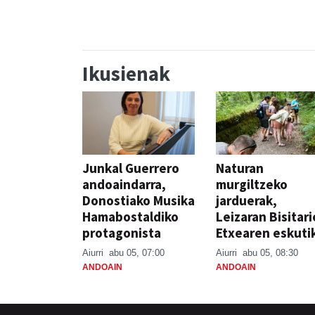
Ikusienak
Junkal Guerrero
Naturan
andoaindarra,
murgiltzeko
Donostiako Musika
jarduerak,
Hamabostaldiko
Leizaran Bisitar
protagonista
Etxearen eskuti
Aiurri
abu 05, 07:00
Aiurri
abu 05, 08:30
ANDOAIN
ANDOAIN