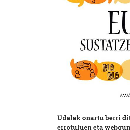
Udalak onartu berri di
errotuluen eta webgun