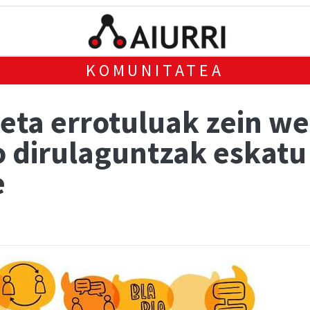
KOMUNITATEA
 eta errotuluak zein 
o dirulaguntzak eskatu
e