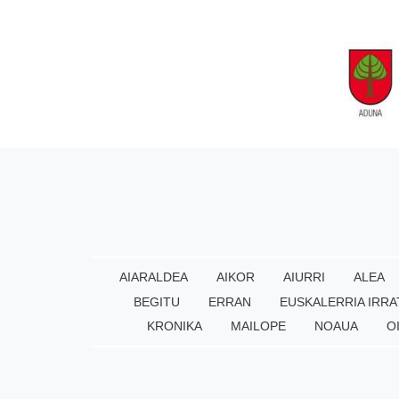
AIARALDEA
AIKOR
AIURRI
ALEA
BEGITU
ERRAN
EUSKALERRIA IRRA
KRONIKA
MAILOPE
NOAUA
O