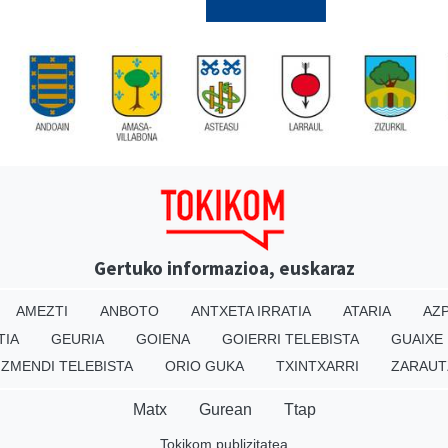
Gertuko informazioa, euskaraz
AMEZTI
ANBOTO
ANTXETA IRRATIA
ATARIA
AZP
TIA
GEURIA
GOIENA
GOIERRI TELEBISTA
GUAIXE
IZMENDI TELEBISTA
ORIO GUKA
TXINTXARRI
ZARAUT
Matx
Gurean
Ttap
Tokikom publizitatea