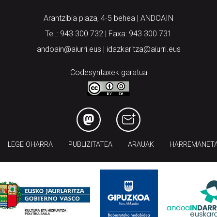
Arantzibia plaza, 4-5 behea | ANDOAIN
Tel.: 943 300 732 | Faxa: 943 300 731
andoain@aiurri.eus | idazkaritza@aiurri.eus
Codesyntaxek garatua
LEGE OHARRA
PUBLIZITATEA
ARAUAK
HARREMANET