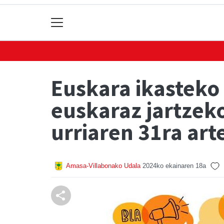
Euskara ikasteko
euskaraz jartzek
urriaren 31ra art
Amasa-Villabonako Udala
2024ko ekainaren 18a