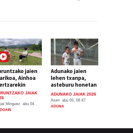
runtzako jaien
Adunako jaien
arikoa, Ainhoa
lehen txanpa,
ertzarekin
asteburu honetan
RUNTZAKO JAIAK
ADUNAKO JAIAK 2026
26
Aiurri
abu 05, 08:47
bat Minguez
abu 04
ADUNA
DOAIN