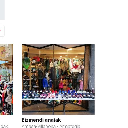
Eizmendi anaiak
ndak
Amasa-Villabona
- Armategia