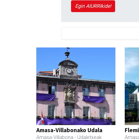
Egin AIURRIkide!
Amasa-Villabonako Udala
Flemi
Amasa-Villabona
- Udaletxeak
Amasa