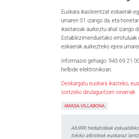
Euskara ikasleentzat eskaerak eg
urriaren 31 izango da, eta honeta
ikastaroak aurkeztu ahal izango di
Establezimenduetako errotuluak 
eskaerak aurkezteko epea urriare
Informazio gehiago: 943 69 21 0
helbide elektronikoan.
Deskargatu euskara ikasteko, eu
sortzeko dirulaguntzen oinarriak
AMASA-VILLABONA
AIURRI hedabideak eskualdeko n
tokiko albisteak euskaraz lan