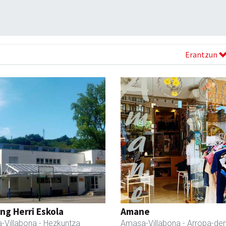
Erantzun
ng Herri Eskola
Amane
-Villabona
- Hezkuntza
Amasa-Villabona
- Arropa-de