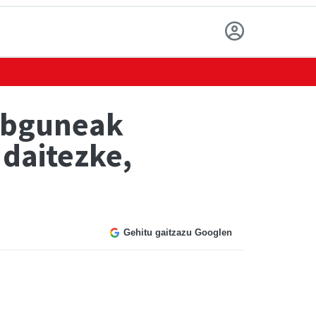
webguneak
 daitezke,
Gehitu gaitzazu Googlen