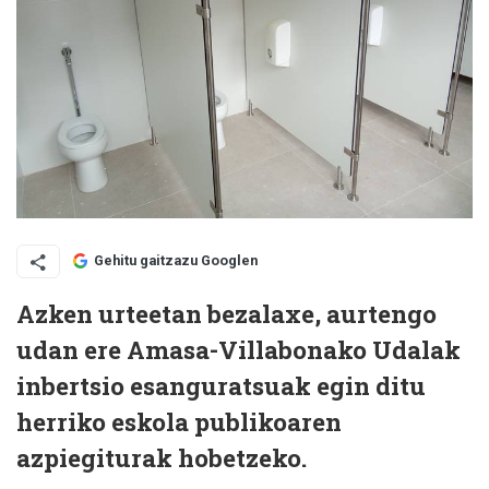
Gehitu gaitzazu Googlen
Azken urteetan bezalaxe, aurtengo
udan ere Amasa-Villabonako Udalak
inbertsio esanguratsuak egin ditu
herriko eskola publikoaren
azpiegiturak hobetzeko.