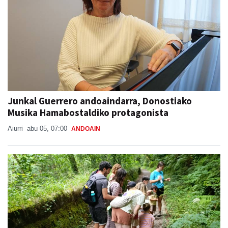
Junkal Guerrero andoaindarra, Donostiako
Musika Hamabostaldiko protagonista
Aiurri
abu 05, 07:00
ANDOAIN