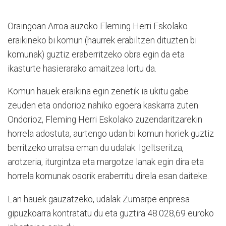
Oraingoan Arroa auzoko Fleming Herri Eskolako
eraikineko bi komun (haurrek erabiltzen dituzten bi
komunak) guztiz eraberritzeko obra egin da eta
ikasturte hasierarako amaitzea lortu da.
Komun hauek eraikina egin zenetik ia ukitu gabe
zeuden eta ondorioz nahiko egoera kaskarra zuten.
Ondorioz, Fleming Herri Eskolako zuzendaritzarekin
horrela adostuta, aurtengo udan bi komun horiek guztiz
berritzeko urratsa eman du udalak. Igeltseritza,
arotzeria, iturgintza eta margotze lanak egin dira eta
horrela komunak osorik eraberritu direla esan daiteke.
Lan hauek gauzatzeko, udalak Zumarpe enpresa
gipuzkoarra kontratatu du eta guztira 48.028,69 euroko