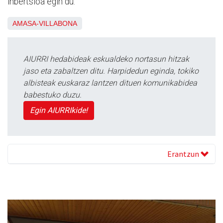
inbertsioa egin du.
AMASA-VILLABONA
AIURRI hedabideak eskualdeko nortasun hitzak
jaso eta zabaltzen ditu. Harpidedun eginda, tokiko
albisteak euskaraz lantzen dituen komunikabidea
babestuko duzu.
Egin AIURRIkide!
Erantzun