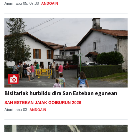
Aiurri
abu 05, 07:00
ANDOAIN
Bisitariak hurbildu dira San Esteban egunean
SAN ESTEBAN JAIAK GOIBURUN 2026
Aiurri
abu 03
ANDOAIN