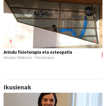
Previous
Next
Iraola aholkularitza
Amasa-Villabona
- Abokatuak
Ikusienak