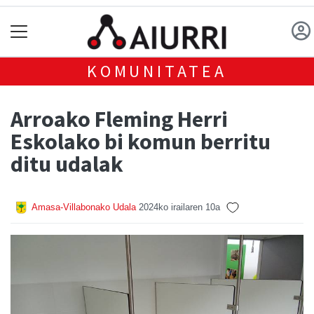
KOMUNITATEA
Arroako Fleming Herri
Eskolako bi komun berritu
ditu udalak
Amasa-Villabonako Udala
2024ko irailaren 10a