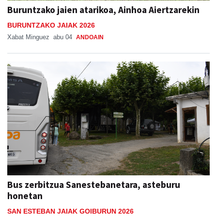
Buruntzako jaien atarikoa, Ainhoa Aiertzarekin
BURUNTZAKO JAIAK 2026
Xabat Minguez
abu 04
ANDOAIN
Bus zerbitzua Sanestebanetara, asteburu
honetan
SAN ESTEBAN JAIAK GOIBURUN 2026