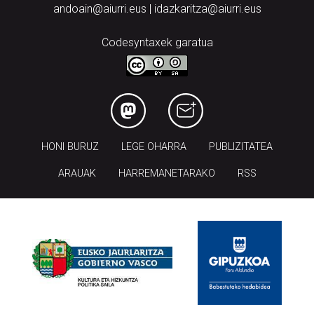
andoain@aiurri.eus | idazkaritza@aiurri.eus
Codesyntaxek garatua
HONI BURUZ
LEGE OHARRA
PUBLIZITATEA
ARAUAK
HARREMANETARAKO
RSS