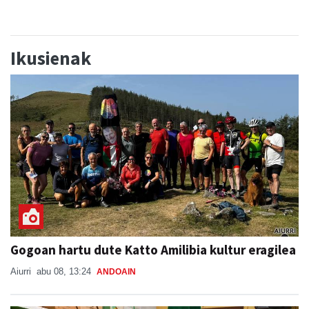
Ikusienak
Gogoan hartu dute Katto Amilibia kultur eragilea
Aiurri
abu 08, 13:24
ANDOAIN