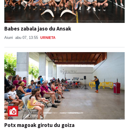
Babes zabala jaso du Ansak
Aiurri
abu 07, 13:55
URNIETA
Potx magoak girotu du goiza