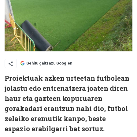
Gehitu gaitzazu Googlen
Proiektuak azken urteetan futbolean
jolastu edo entrenatzera joaten diren
haur eta gazteen kopuruaren
gorakadari erantzun nahi dio, futbol
zelaiko eremutik kanpo, beste
espazio erabilgarri bat sortuz.