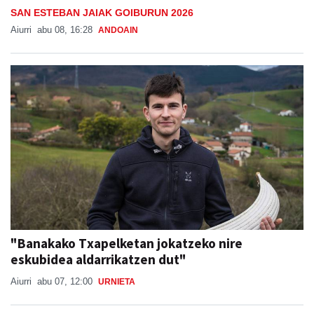
SAN ESTEBAN JAIAK GOIBURUN 2026
Aiurri
abu 08, 16:28
ANDOAIN
"Banakako Txapelketan jokatzeko nire
eskubidea aldarrikatzen dut"
Aiurri
abu 07, 12:00
URNIETA