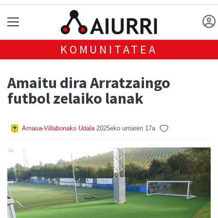
KOMUNITATEA
Amaitu dira Arratzaingo
futbol zelaiko lanak
Amasa-Villabonako Udala
2025eko urriaren 17a