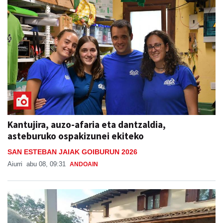
Kantujira, auzo-afaria eta dantzaldia,
asteburuko ospakizunei ekiteko
SAN ESTEBAN JAIAK GOIBURUN 2026
Aiurri
abu 08, 09:31
ANDOAIN