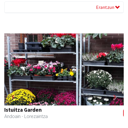
Erantzun
Previous
Next
Zabala bitxitegia
Andoain
- Bitxitegiak