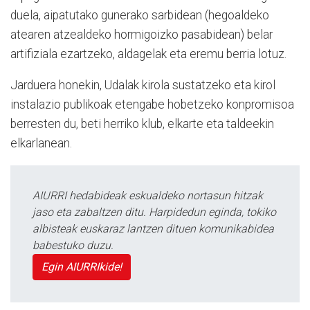
duela, aipatutako gunerako sarbidean (hegoaldeko
atearen atzealdeko hormigoizko pasabidean) belar
artifiziala ezartzeko, aldagelak eta eremu berria lotuz.
Jarduera honekin, Udalak kirola sustatzeko eta kirol
instalazio publikoak etengabe hobetzeko konpromisoa
berresten du, beti herriko klub, elkarte eta taldeekin
elkarlanean.
AIURRI hedabideak eskualdeko nortasun hitzak
jaso eta zabaltzen ditu. Harpidedun eginda, tokiko
albisteak euskaraz lantzen dituen komunikabidea
babestuko duzu.
Egin AIURRIkide!