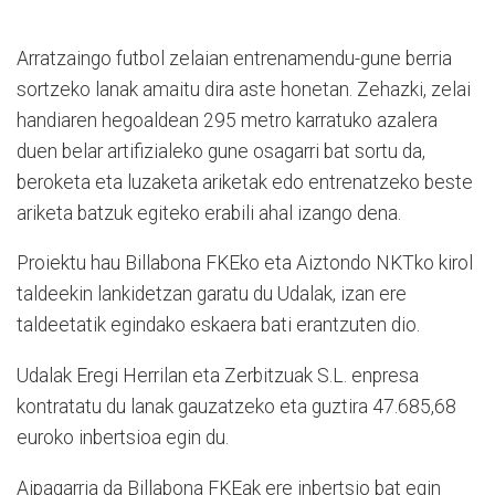
Arratzaingo futbol zelaian entrenamendu-gune berria
sortzeko lanak amaitu dira aste honetan. Zehazki, zelai
handiaren hegoaldean 295 metro karratuko azalera
duen belar artifizialeko gune osagarri bat sortu da,
beroketa eta luzaketa ariketak edo entrenatzeko beste
ariketa batzuk egiteko erabili ahal izango dena.
Proiektu hau Billabona FKEko eta Aiztondo NKTko kirol
taldeekin lankidetzan garatu du Udalak, izan ere
taldeetatik egindako eskaera bati erantzuten dio.
Udalak Eregi Herrilan eta Zerbitzuak S.L. enpresa
kontratatu du lanak gauzatzeko eta guztira 47.685,68
euroko inbertsioa egin du.
Aipagarria da Billabona FKEak ere inbertsio bat egin