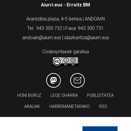
Aiurri.eus - Erroitz BM
Arantzibia plaza, 4-5 behea | ANDOAIN
Tel.: 943 300 732 | Faxa: 943 300 731
andoain@aiurri.eus | idazkaritza@aiurri.eus
Codesyntaxek garatua
HONI BURUZ
LEGE OHARRA
PUBLIZITATEA
ARAUAK
HARREMANETARAKO
RSS