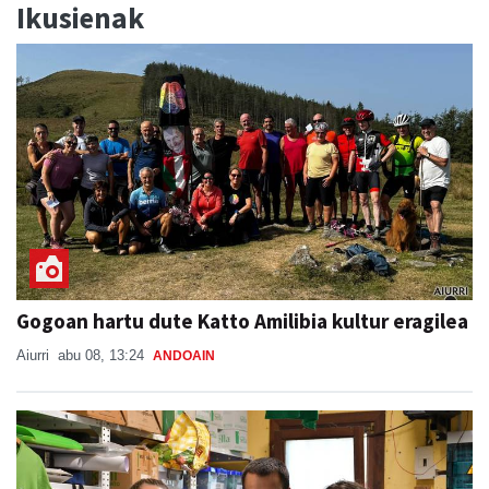
Ikusienak
Gogoan hartu dute Katto Amilibia kultur eragilea
Aiurri
abu 08, 13:24
ANDOAIN