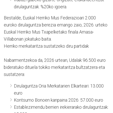
dirulaguntzak: %20ko igoera.
Bestalde, Euskal Herriko Mus Federazioari 2.000
euroko dirulaguntza berezia emango zaio, 2026. urteko
Euskal Herriko Mus Txapelketako finala Amasa-
Villabonan jokatuko baita.
Herriko merkataritza sustatzeko diru partidak
Nabarmentzekoa da, 2026 urtean, Udalak 96.500 euro
bideratuko dituela tokiko merkataritza bultzatzera eta
sustatzera:
Dirulaguntza Oria Merkatarien Elkarteari: 13.000
euro
Kontsumo Bonoen kanpaina 2026: 57.000 euro
Establezimendu berrien irekierarako dirulaguntzak: