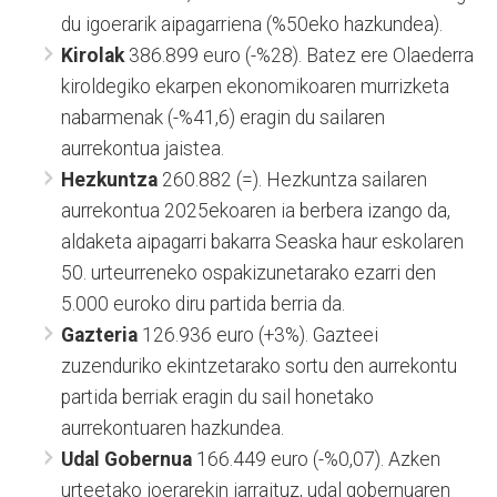
du igoerarik aipagarriena (%50eko hazkundea).
Kirolak
386.899 euro (-%28). Batez ere Olaederra
kiroldegiko ekarpen ekonomikoaren murrizketa
nabarmenak (-%41,6) eragin du sailaren
aurrekontua jaistea.
Hezkuntza
260.882 (=). Hezkuntza sailaren
aurrekontua 2025ekoaren ia berbera izango da,
aldaketa aipagarri bakarra Seaska haur eskolaren
50. urteurreneko ospakizunetarako ezarri den
5.000 euroko diru partida berria da.
Gazteria
126.936 euro (+3%). Gazteei
zuzenduriko ekintzetarako sortu den aurrekontu
partida berriak eragin du sail honetako
aurrekontuaren hazkundea.
Udal Gobernua
166.449 euro (-%0,07). Azken
urteetako joerarekin jarraituz, udal gobernuaren