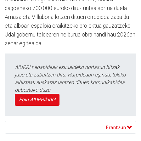
dagoeneko 700.000 euroko diru-funtsa sortua duela
Amasa eta Villabona lotzen dituen errepidea zabaldu
eta alboan espaloia eraikitzeko proiektua gauzatzeko.
Udal gobernu taldearen helburua obra handi hau 2026an
zehar egitea da.
AIURRI hedabideak eskualdeko nortasun hitzak
jaso eta zabaltzen ditu. Harpidedun eginda, tokiko
albisteak euskaraz lantzen dituen komunikabidea
babestuko duzu.
Egin AIURRIkide!
Erantzun