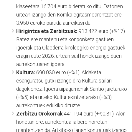
klaseetara 16.704 euro bideratuko ditu. Datorren
urtean izango den Korrika egitasmoarentzat ere
3.950 euroko partida aurreikusi du.
Hirigintza eta Zerbitzuak:
913.422 euro (+%17).
Batez ere mantenu eta konponketa gastuen
igoerak eta Olaederra kiroldegiko energia gastuek
eragin dute 2026. urtean sail honek izango duen
aurrekontuaren igoera.
Kultura:
690.030 euro (+%1). Aldaketa
esanguratsu gutxi izango dira Kultura sailari
dagokionez. Igoera aipagarrienak Santio jaietarako
(+%5) eta urteko Kultur ekintzetarako (+%3)
aurrekontuek edukiko dituzte.
Zerbitzu Orokorrak
441.194 euro (+%0,31). Alor
honetan ere, aurrekontua ia bere horretan
mantentzen da, Artxiboko lanen kontratuak izango