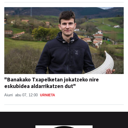
"Banakako Txapelketan jokatzeko nire
eskubidea aldarrikatzen dut"
Aiurri
abu 07, 12:00
URNIETA