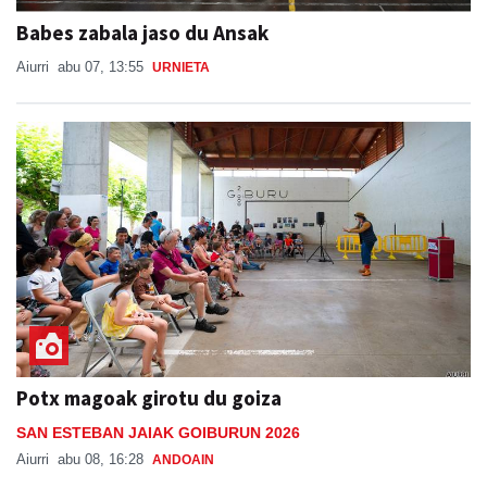
Babes zabala jaso du Ansak
Aiurri
abu 07, 13:55
URNIETA
Potx magoak girotu du goiza
SAN ESTEBAN JAIAK GOIBURUN 2026
Aiurri
abu 08, 16:28
ANDOAIN