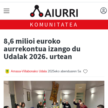
KOMUNITATEA
8,6 milioi euroko
aurrekontua izango du
Udalak 2026. urtean
Amasa-Villabonako Udala
2025eko abenduaren 5a