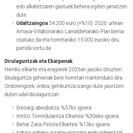
edo alkatetzaren gastuek behera egiten jarraitzen
dute.
Udaltzaingoa
54.200 euro (+%10). 2026. urtean
Amasa-Villabonarako Larrialdietarako Plan berria
osatuko da eta horretarako 15.000 euroko diru
partida sortu da.
Dirulaguntzak eta Ekarpenak
Herriko elkarte eta eragileek 2026an jasoko dituzten
dirulaguntza gehienak bere horretan mantenduko dira.
Ondorengoek, ordea, gehikuntza izango dute jasotzen
duten udal-dirulaguntzan:
Eresargi abesbatza: %57ko igoera.
Irrintzi Txirrindularitza Elkartea: %50eko igoera.
Behar Zana Pelota Elkartea: %13ko igoera.
Irabazi gabeko gizarte-ongizate erakundeentzat