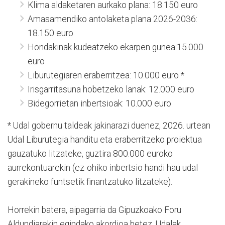
Klima aldaketaren aurkako plana: 18.150 euro
Amasamendiko antolaketa plana 2026-2036:
18.150 euro
Hondakinak kudeatzeko ekarpen gunea:15.000
euro
Liburutegiaren eraberritzea: 10.000 euro *
Irisgarritasuna hobetzeko lanak: 12.000 euro
Bidegorrietan inbertsioak: 10.000 euro
* Udal gobernu taldeak jakinarazi duenez, 2026. urtean
Udal Liburutegia handitu eta eraberritzeko proiektua
gauzatuko litzateke, guztira 800.000 euroko
aurrekontuarekin (ez-ohiko inbertsio handi hau udal
gerakineko funtsetik finantzatuko litzateke).
Horrekin batera, aipagarria da Gipuzkoako Foru
Aldundiarekin egindako akordioa betez, Udalak