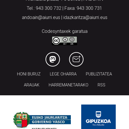
Tel.: 943 300 732 | Faxa: 943 300 731
andoain@aiurri.eus | idazkaritza@aiurri.eus
Codesyntaxek garatua
HONI BURUZ
LEGE OHARRA
PUBLIZITATEA
ARAUAK
HARREMANETARAKO
RSS