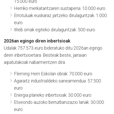
15.000 euro
Herriko merkataritzaren sustapena: 10.000 euro
Errotuluak euskaraz jartzeko dirulaguntzak: 1.000
euro
Web orriak egiteko dirulaguntzak: 500 euro
2026an egingo diren inbertsioak
Udalak 757.573 euro bideratuko ditu 2026an egingo
diren inbertsioetara. Besteak beste, jarraian
aipatutakoak nabarmentzen dira:
Fleming Herri Eskolan obrak: 70.000 euro
Agaraitz industrialdeko saneamendua: 57.500
euro
Energia planeko inbertsioak: 30.000 euro
Etxeondo auzoko berrurbanizazio lanak: 30.000
euro