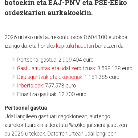
botoekin eta EAJ-PNV eta PSE-EEko
ordezkarien aurkakoekin.
2026 urteko udal aurrekontu osoa 8.604.100 eurokoa
izango da, eta honako
kapitulu hauetan
banatzen da:
Pertsonal gastua: 2.909.404 euro
Gastu arruntak eta udal zerbitzuak
: 3.598.138 euro
Dirulaguntzak eta ekarpenak
: 1.181.285 euro
Inbertsioak
: 757.573 euro
Finantza gastuak: 12.700 euro
Pertsonal gastua
Udal langileen gastuari dagokionean, aurtengo
aurrekontuarekin alderatuta %5,6ko jaitsiera jasotzen
du 2026 urtekoak. Datorren urtean udal langileen