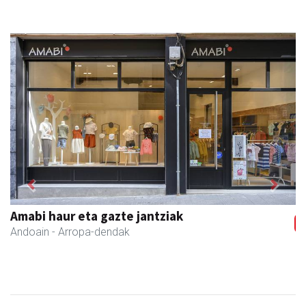
Previous
Next
Amabi haur eta gazte jantziak
Andoain
- Arropa-dendak