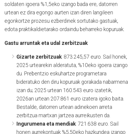
soldaten igoera %1,5eko izango bada ere, datorren
urtean ez dira egongo aurten izan diren langileen
egonkortze prozesu ezberdinek sortutako gastuak,
edota praktikaldietarako ordaindu beharreko kopuruak.
Gastu arruntak eta udal zerbitzuak
Gizarte zerbitzuak
: 873.245,57 euro. Sail honek,
2025 urtearekin alderatuta, %10eko igoera izango
du. Prebentzio eskuhartze programetara
bideratuko den diru kopuruak gorakada nabarmena
izan du; 2025 urtean 160.543 euro izatetik,
2026an urtean 207.861 euro izatera igoko baita.
Bestalde, datorren urtean adinekoen arreta
zerbitzua martxan jartzea aurreikusten da.
Ingurumena eta mendiak
: 721.638 euro. Sail
honen aurrekontuak %5,50eko hazkundea izango