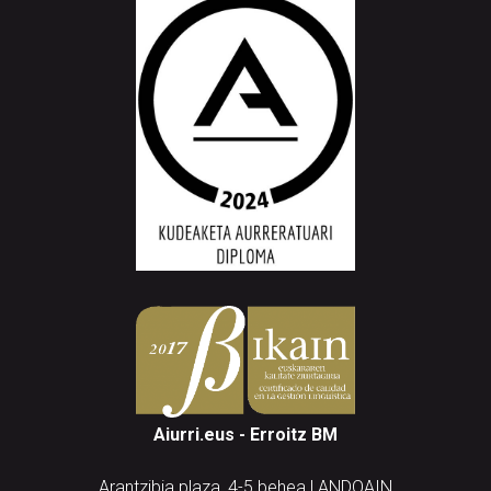
Aiurri.eus - Erroitz BM
Arantzibia plaza, 4-5 behea | ANDOAIN