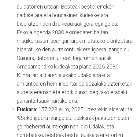
du datorren urtean. Besteak beste, erreken
garbiketara eta hondakinen kudeaketara
bideratzen den diru kopuruak gora egingo du.
Eskola Agenda 2030 ekimenaren baitan
mugikortasun jasangarriarekin lotutako ekintzetara
bideratuko den aurrekontuak ere igoera izango du.
Gainera, datorren urtean Ingurumen sailak
Amasamendiko kudeaketa plana 2026-2036,
Klima larrialdiaren aurkako udal-plana eta
amiantoaren herri-inbentarioa bezalako azterketak
aurrera eraman eta etorkizunari begirako erabaki
garrantzitsuak hartuko dira.
Euskara
: 157.223 euro, 2025 urtearekin alderatuta
%5eko igoera izango du. Euskarak pairatzen duen
gainbeherari aurre egin nahi dio Udalak, eta
horretarako, besteak beste, euskara errefortzu