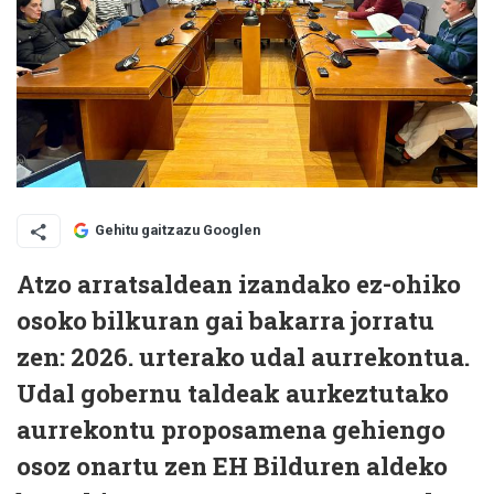
Gehitu gaitzazu Googlen
Atzo arratsaldean izandako ez-ohiko
osoko bilkuran gai bakarra jorratu
zen: 2026. urterako udal aurrekontua.
Udal gobernu taldeak aurkeztutako
aurrekontu proposamena gehiengo
osoz onartu zen EH Bilduren aldeko