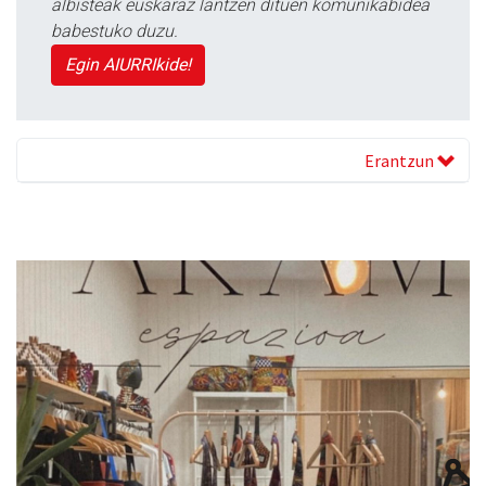
albisteak euskaraz lantzen dituen komunikabidea
babestuko duzu.
Egin AIURRIkide!
Erantzun