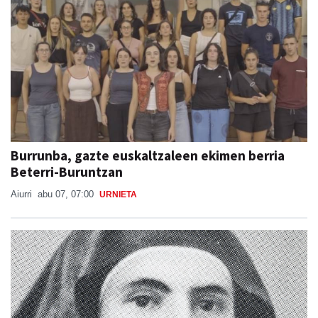
Burrunba, gazte euskaltzaleen ekimen berria
Beterri-Buruntzan
Aiurri
abu 07, 07:00
URNIETA