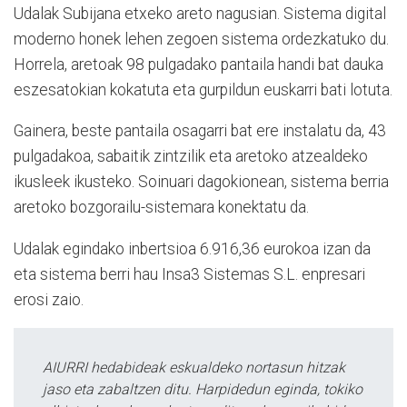
Udalak Subijana etxeko areto nagusian. Sistema digital
moderno honek lehen zegoen sistema ordezkatuko du.
Horrela, aretoak 98 pulgadako pantaila handi bat dauka
eszesatokian kokatuta eta gurpildun euskarri bati lotuta.
Gainera, beste pantaila osagarri bat ere instalatu da, 43
pulgadakoa, sabaitik zintzilik eta aretoko atzealdeko
ikusleek ikusteko. Soinuari dagokionean, sistema berria
aretoko bozgorailu-sistemara konektatu da.
Udalak egindako inbertsioa 6.916,36 eurokoa izan da
eta sistema berri hau Insa3 Sistemas S.L. enpresari
erosi zaio.
AIURRI hedabideak eskualdeko nortasun hitzak
jaso eta zabaltzen ditu. Harpidedun eginda, tokiko