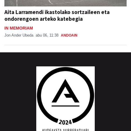
Aita Larramendi ikastolako sortzaileen eta
ondorengoen arteko katebegia
IN MEMORIAM
Jon Ander Ubeda
abu 06, 11:38
ANDOAIN