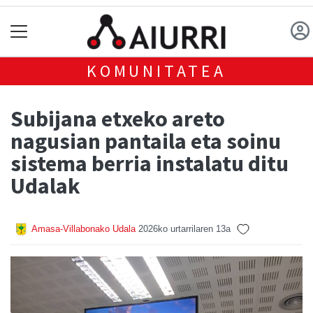
KOMUNITATEA
Subijana etxeko areto
nagusian pantaila eta soinu
sistema berria instalatu ditu
Udalak
Amasa-Villabonako Udala
2026ko urtarrilaren 13a