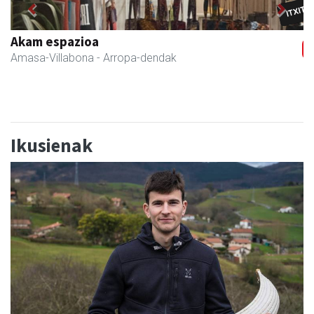
Previous
Next
Magale Ikastetxea
Urnieta
- Hezkuntza
Ikusienak