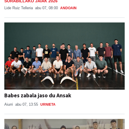
SORABILLAKO JAIAK 2026
Lide Ruiz Telleria
abu 07, 08:00
ANDOAIN
Babes zabala jaso du Ansak
Aiurri
abu 07, 13:55
URNIETA