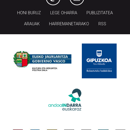
HONI BURUZ
LEGE OHARRA
PUBLIZITATEA
ARAUAK
HARREMANETARAKO
RSS