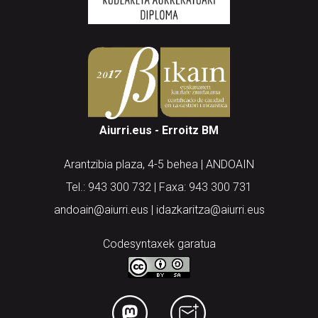
Aiurri.eus - Erroitz BM
Arantzibia plaza, 4-5 behea | ANDOAIN
Tel.: 943 300 732 | Faxa: 943 300 731
andoain@aiurri.eus | idazkaritza@aiurri.eus
Codesyntaxek garatua