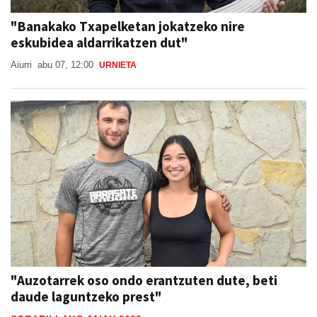
"Banakako Txapelketan jokatzeko nire
eskubidea aldarrikatzen dut"
Aiurri
abu 07, 12:00
URNIETA
"Auzotarrek oso ondo erantzuten dute, beti
daude laguntzeko prest"