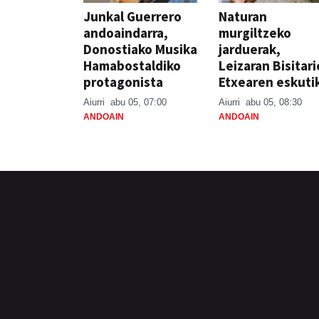
Junkal Guerrero
Naturan
andoaindarra,
murgiltzeko
Donostiako Musika
jarduerak,
Hamabostaldiko
Leizaran Bisitar
protagonista
Etxearen eskuti
Aiurri
abu 05, 07:00
Aiurri
abu 05, 08:30
ANDOAIN
ANDOAIN