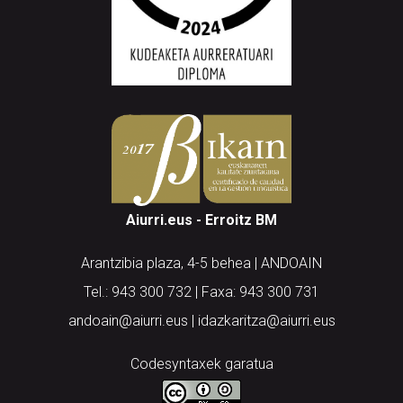
Aiurri.eus - Erroitz BM
Arantzibia plaza, 4-5 behea | ANDOAIN
Tel.: 943 300 732 | Faxa: 943 300 731
andoain@aiurri.eus | idazkaritza@aiurri.eus
Codesyntaxek garatua