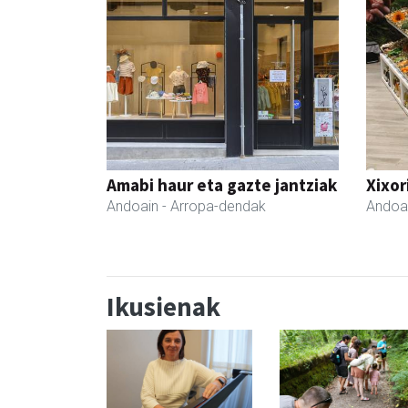
Amabi haur eta gazte jantziak
Xixor
Andoain
- Arropa-dendak
Andoa
Ikusienak