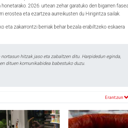
a honetarako. 2026. urtean zehar garatuko den bigarren fase
ri erostea eta ezartzea aurreikusten du Hirigintza sailak.
zeko eta zakarrontzi berriak behar bezala erabiltzeko eskaera
ortasun hitzak jaso eta zabaltzen ditu. Harpidedun eginda,
tzen dituen komunikabidea babestuko duzu.
Erantzun