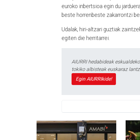
euroko inbertsioa egin du jarduer
beste horrenbeste zakarrontzi ber
Udalak, hiri-altzari guztiak zaint
egiten die herritarrei.
AIURRI hedabideak eskualdeko n
tokiko albisteak euskaraz lan
Egin AIURRIkide!