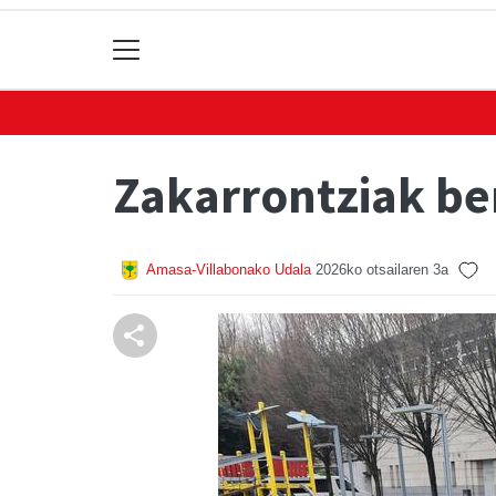
Zakarrontziak be
Amasa-Villabonako Udala
2026ko otsailaren 3a