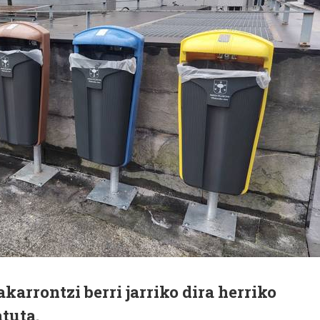
karrontzi berri jarriko dira herriko
tuta.