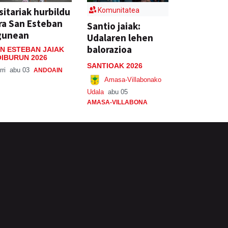
sitariak hurbildu
Komunitatea
ra San Esteban
Santio jaiak:
gunean
Udalaren lehen
balorazioa
N ESTEBAN JAIAK
IBURUN 2026
SANTIOAK 2026
rri
abu 03
ANDOAIN
Amasa-Villabonako
Udala
abu 05
AMASA-VILLABONA