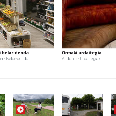
i belar-denda
Ormaki urdaitegia
in
- Belar-denda
Andoain
- Urdaitegiak