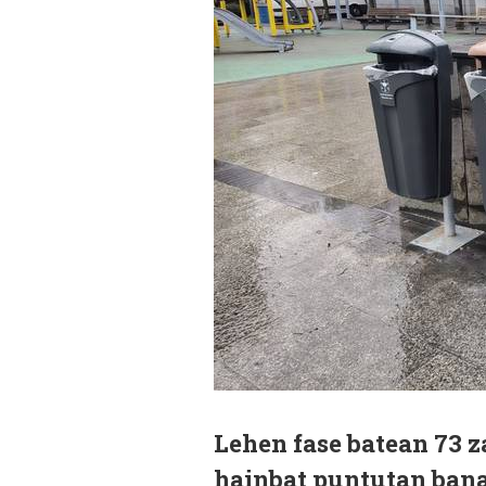
Lehen fase batean 73 za
hainbat puntutan bana