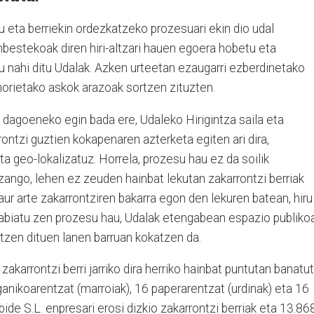
u eta berriekin ordezkatzeko prozesuari ekin dio udal
inbestekoak diren hiri-altzari hauen egoera hobetu eta
u nahi ditu Udalak. Azken urteetan ezaugarri ezberdinetako
 horietako askok arazoak sortzen zituzten.
dagoeneko egin bada ere, Udaleko Hirigintza saila eta
rontzi guztien kokapenaren azterketa egiten ari dira,
eta geo-lokalizatuz. Horrela, prozesu hau ez da soilik
zango, lehen ez zeuden hainbat lekutan zakarrontzi berriak
gaur arte zakarrontziren bakarra egon den lekuren batean, hiru
 abiatu zen prozesu hau, Udalak etengabean espazio publiko
zen dituen lanen barruan kokatzen da.
karrontzi berri jarriko dira herriko hainbat puntutan banatut
ganikoarentzat (marroiak), 16 paperarentzat (urdinak) eta 16
nbide S.L. enpresari erosi dizkio zakarrontzi berriak eta 13.86