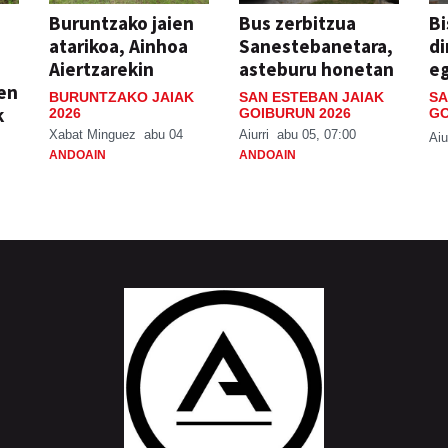
Buruntzako jaien
Bus zerbitzua
Bi
atarikoa, Ainhoa
Sanestebanetara,
di
Aiertzarekin
asteburu honetan
e
ien
BURUNTZAKO JAIAK
SAN ESTEBAN JAIAK
SA
k
2026
GOIBURUN 2026
GO
Xabat Minguez
abu 04
Aiurri
abu 05, 07:00
Aiu
ANDOAIN
ANDOAIN