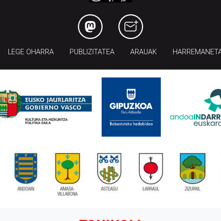
LEGE OHARRA
PUBLIZITATEA
ARAUAK
HARREMANET