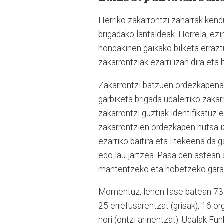
Herriko zakarrontzi zaharrak kend
brigadako lantaldeak. Horrela, ez
hondakinen gaikako bilketa errazt
zakarrontziak ezarri izan dira eta
Zakarrontzi batzuen ordezkapena 
garbiketa brigada udalerriko zakar
zakarrontzi guztiak identifikatuz 
zakarrontzien ordezkapen hutsa i
ezarriko baitira eta litekeena da 
edo lau jartzea. Pasa den astean
mantentzeko eta hobetzeko garat
Momentuz, lehen fase batean 73 za
25 errefusarentzat (grisak), 16 or
hori (ontzi arinentzat). Udalak Fu