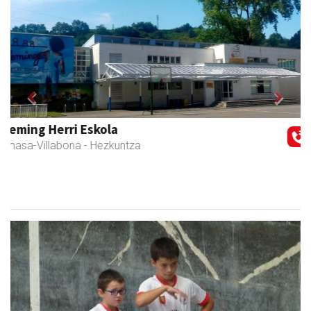
Previous
Next
Eizmendi ile-apaindegia
Amasa-Villabona
- Ile-apaindegiak