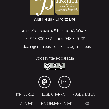
Aiurri.eus - Erroitz BM
Arantzibia plaza, 4-5 behea | ANDOAIN
Tel.: 943 300 732 | Faxa: 943 300 731
andoain@aiurri.eus | idazkaritza@aiurri.eus
Codesyntaxek garatua
HONI BURUZ
LEGE OHARRA
PUBLIZITATEA
ARAUAK
HARREMANETARAKO
RSS