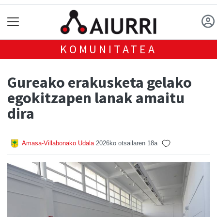
KOMUNITATEA
Gureako erakusketa gelako
egokitzapen lanak amaitu
dira
Amasa-Villabonako Udala
2026ko otsailaren 18a