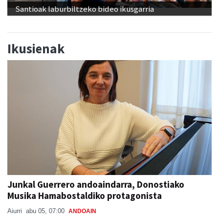
Santioak laburbiltzeko bideo ikusgarria
Ikusienak
Junkal Guerrero andoaindarra, Donostiako
Musika Hamabostaldiko protagonista
Aiurri
abu 05, 07:00
ANDOAIN