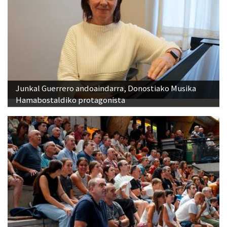
Junkal Guerrero andoaindarra, Donostiako Musika
Hamabostaldiko protagonista