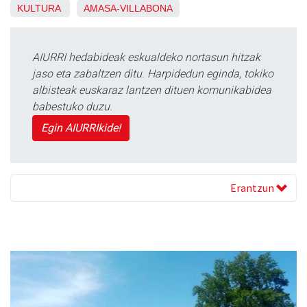
KULTURA
AMASA-VILLABONA
AIURRI hedabideak eskualdeko nortasun hitzak
jaso eta zabaltzen ditu. Harpidedun eginda, tokiko
albisteak euskaraz lantzen dituen komunikabidea
babestuko duzu.
Egin AIURRIkide!
Erantzun