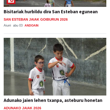
Bisitariak hurbildu dira San Esteban egunean
SAN ESTEBAN JAIAK GOIBURUN 2026
Aiurri
abu 03
ANDOAIN
Adunako jaien lehen txanpa, asteburu honetan
ADUNAKO JAIAK 2026