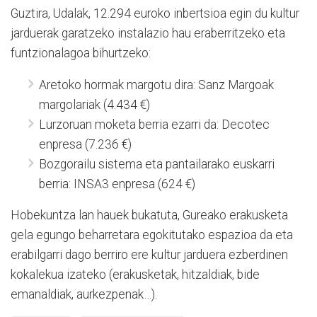
Guztira, Udalak, 12.294 euroko inbertsioa egin du kultur
jarduerak garatzeko instalazio hau eraberritzeko eta
funtzionalagoa bihurtzeko:
Aretoko hormak margotu dira: Sanz Margoak
margolariak (4.434 €)
Lurzoruan moketa berria ezarri da: Decotec
enpresa (7.236 €)
Bozgorailu sistema eta pantailarako euskarri
berria: INSA3 enpresa (624 €)
Hobekuntza lan hauek bukatuta, Gureako erakusketa
gela egungo beharretara egokitutako espazioa da eta
erabilgarri dago berriro ere kultur jarduera ezberdinen
kokalekua izateko (erakusketak, hitzaldiak, bide
emanaldiak, aurkezpenak…).