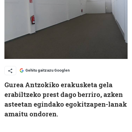
Gehitu gaitzazu Googlen
Gurea Antzokiko erakusketa gela
erabiltzeko prest dago berriro, azken
asteetan egindako egokitzapen-lanak
amaitu ondoren.