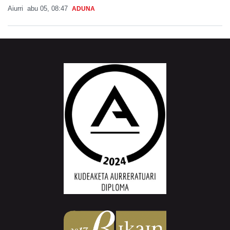
Aiurri
abu 05, 08:47
ADUNA