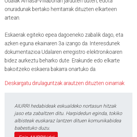
Udalak Amasa-Villabonan jarduten duten, edota
onuradunak bertako herritarrak dituzten elkarteen
artean.
Eskaerak egiteko epea dagoeneko zabalik dago, eta
azken eguna ekainaren 3a izango da. Interesdunek
dokumentazioa Udalaren erregistro elektronikoaren
bidez aurkeztu beharko dute. Erakunde edo elkarte
bakoitzeko eskaera bakarra onartuko da.
Deskargatu dirulaguntzak arautzen dituzten oinarriak
AIURRI hedabideak eskualdeko nortasun hitzak
jaso eta zabaltzen ditu. Harpidedun eginda, tokiko
albisteak euskaraz lantzen dituen komunikabidea
babestuko duzu.