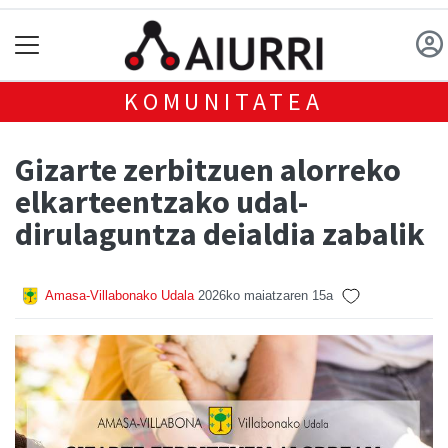
KOMUNITATEA
Gizarte zerbitzuen alorreko
elkarteentzako udal-
dirulaguntza deialdia zabalik
Amasa-Villabonako Udala
2026ko maiatzaren 15a