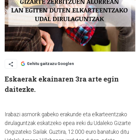
Gehitu gaitzazu Googlen
Eskaerak ekainaren 3ra arte egin
daitezke.
Irabazi asmorik gabeko erakunde eta elkarteentzako
dirulaguntzak eskatzeko epea ireki du Udaleko Gizarte
Ongizateko Sailak. Guztira, 12.000 euro banatuko ditu