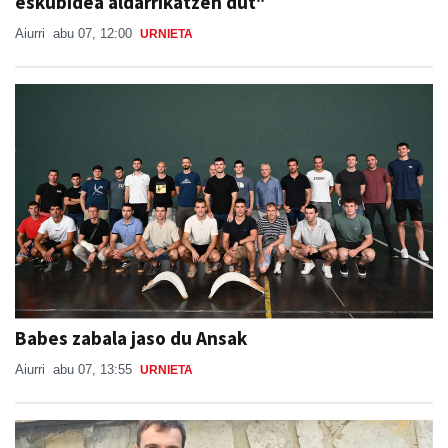
eskubidea aldarrikatzen dut"
Aiurri
abu 07, 12:00
URNIETA
Babes zabala jaso du Ansak
Aiurri
abu 07, 13:55
URNIETA