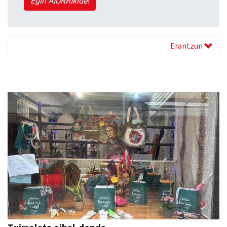
Egin AIURRIkide!
Erantzun
Previous
Next