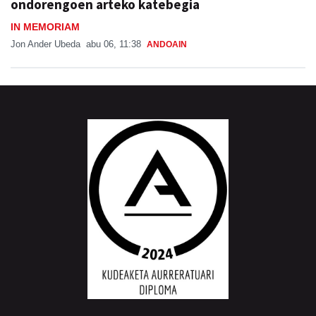
ondorengoen arteko katebegia
IN MEMORIAM
Jon Ander Ubeda
abu 06, 11:38
ANDOAIN