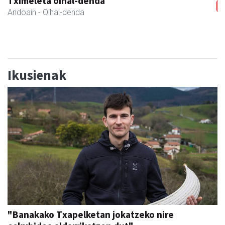
Ernaitza liburu-denda
Andoain
- Liburu-dendak
Ikusienak
"Banakako Txapelketan jokatzeko nire