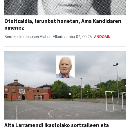
Otoitzaldia, larunbat honetan, Ama Kandidaren
omenez
Berrozpeko Jesusen Alaben Elkartea
abu 07, 09:25
ANDOAIN
Aita Larramendi ikastolako sortzaileen eta