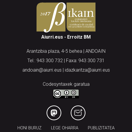
Aiurri.eus - Erroitz BM
Arantzibia plaza, 4-5 behea | ANDOAIN
Tel.: 943 300 732 | Faxa: 943 300 731
andoain@aiurri.eus | idazkaritza@aiurri.eus
Codesyntaxek garatua
HONI BURUZ
LEGE OHARRA
PUBLIZITATEA