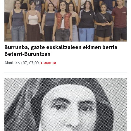
Burrunba, gazte euskaltzaleen ekimen berria
Beterri-Buruntzan
Aiurri
abu 07, 07:00
URNIETA