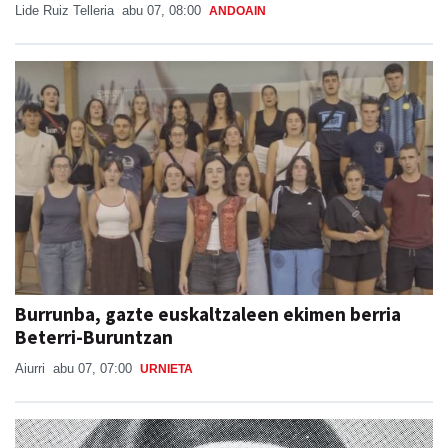
Lide Ruiz Telleria
abu 07, 08:00
ANDOAIN
Burrunba, gazte euskaltzaleen ekimen berria
Beterri-Buruntzan
Aiurri
abu 07, 07:00
URNIETA