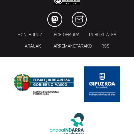
HONI BURUZ
LEGE OHARRA
PUBLIZITATEA
ARAUAK
HARREMANETARAKO
RSS