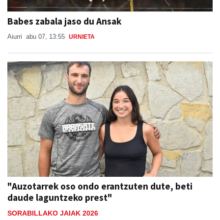
Babes zabala jaso du Ansak
Aiurri
abu 07, 13:55
URNIETA
"Auzotarrek oso ondo erantzuten dute, beti
daude laguntzeko prest"
SORABILLAKO JAIAK 2026