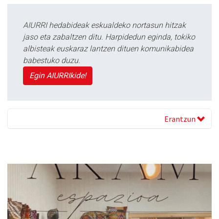
AIURRI hedabideak eskualdeko nortasun hitzak
jaso eta zabaltzen ditu. Harpidedun eginda, tokiko
albisteak euskaraz lantzen dituen komunikabidea
babestuko duzu.
Egin AIURRIkide!
Erantzun