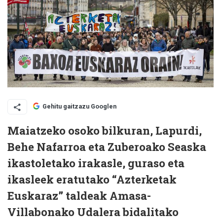
Gehitu gaitzazu Googlen
Maiatzeko osoko bilkuran, Lapurdi,
Behe Nafarroa eta Zuberoako Seaska
ikastoletako irakasle, guraso eta
ikasleek eratutako “Azterketak
Euskaraz” taldeak Amasa-
Villabonako Udalera bidalitako