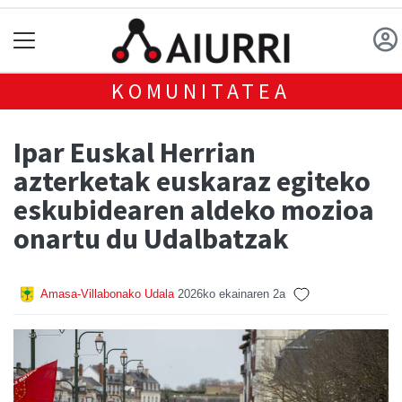
KOMUNITATEA
Ipar Euskal Herrian
azterketak euskaraz egiteko
eskubidearen aldeko mozioa
onartu du Udalbatzak
Amasa-Villabonako Udala
2026ko ekainaren 2a