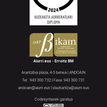
Aiurri.eus - Erroitz BM
Arantzibia plaza, 4-5 behea | ANDOAIN
Tel.: 943 300 732 | Faxa: 943 300 731
andoain@aiurri.eus | idazkaritza@aiurri.eus
Codesyntaxek garatua