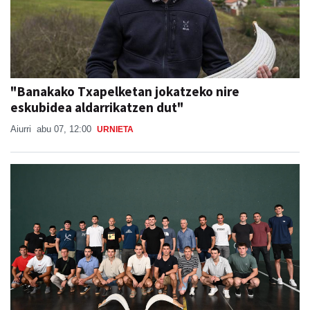
"Banakako Txapelketan jokatzeko nire
eskubidea aldarrikatzen dut"
Aiurri
abu 07, 12:00
URNIETA