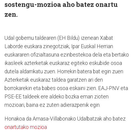
sostengu-mozioa aho batez onartu
zen.
Udal gobernu taldearen (EH Bildu) izenean Xabat
Laborde euskara zinegotziak, Ipar Euskal Herrian
euskararen ofizialtasuna ezinbestekoa dela eta bertako
ikasleek azterketak euskaraz egiteko eskubide osoa
dutela aldarrikatu zuen. Horrekin batera bat egin zuen
Azterketak euskaraz taldea garatzen ari den
borrokarekin eta babes osoa eskaini zien. EAJ-PNV eta
PSE-EE taldeek ere aldeko bozka eman zioten
mozioari, baina ez zuten adierazpenik egin.
Honakoa da Amasa-Villabonako Udalbatzak aho batez
onartutako mozioa