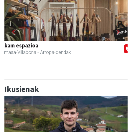
Previous
Next
Adats ileapaindegi eta estetika
Andoain
- Ile-apaindegiak
Ikusienak