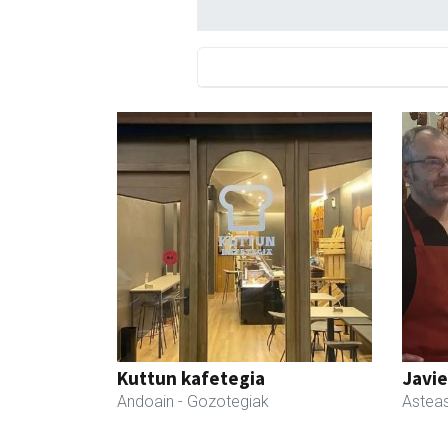
Kuttun kafetegia
Javie
Andoain
- Gozotegiak
Astea