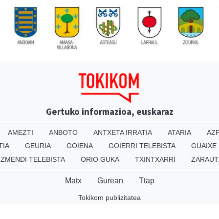
Gertuko informazioa, euskaraz
AMEZTI
ANBOTO
ANTXETA IRRATIA
ATARIA
AZP
TIA
GEURIA
GOIENA
GOIERRI TELEBISTA
GUAIXE
IZMENDI TELEBISTA
ORIO GUKA
TXINTXARRI
ZARAUT
Matx
Gurean
Ttap
Tokikom publizitatea
v16.25.0