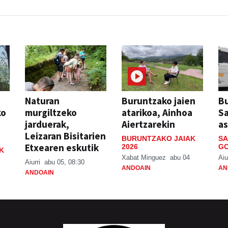
Naturan
Buruntzako jaien
Bu
ko
murgiltzeko
atarikoa, Ainhoa
S
jarduerak,
Aiertzarekin
a
Leizaran Bisitarien
BURUNTZAKO JAIAK
SA
Etxearen eskutik
2026
GO
K
Xabat Minguez
abu 04
Aiu
Aiurri
abu 05, 08:30
ANDOAIN
AN
ANDOAIN