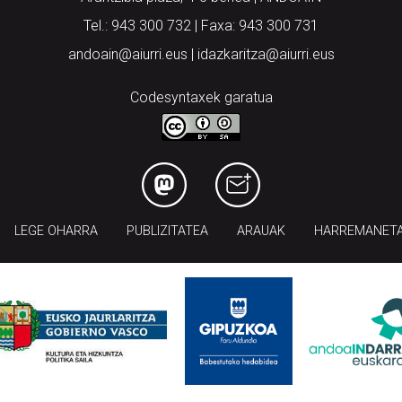
Tel.: 943 300 732 | Faxa: 943 300 731
andoain@aiurri.eus | idazkaritza@aiurri.eus
Codesyntaxek garatua
LEGE OHARRA
PUBLIZITATEA
ARAUAK
HARREMANET