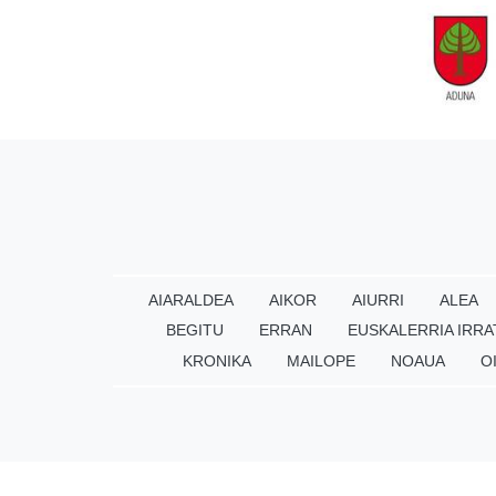
AIARALDEA
AIKOR
AIURRI
ALEA
BEGITU
ERRAN
EUSKALERRIA IRRA
KRONIKA
MAILOPE
NOAUA
O