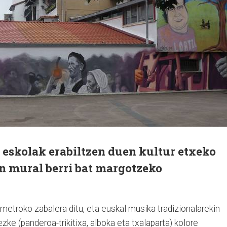
eskolak erabiltzen duen kultur etxeko
an mural berri bat margotzeko
metroko zabalera ditu, eta euskal musika tradizionalarekin
tezke (panderoa-trikitixa, alboka eta txalaparta) kolore