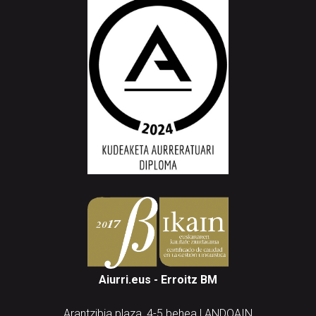
Aiurri.eus - Erroitz BM
Arantzibia plaza, 4-5 behea | ANDOAIN