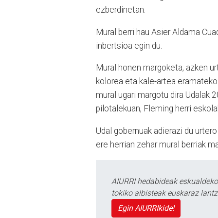
ezberdinetan.
Mural berri hau Asier Aldama Cuad
inbertsioa egin du.
Mural honen margoketa, azken urt
kolorea eta kale-artea eramateko
mural ugari margotu dira Udalak 2
pilotalekuan, Fleming herri eskol
Udal gobernuak adierazi du urtero 
ere herrian zehar mural berriak m
AIURRI hedabideak eskualdeko n
tokiko albisteak euskaraz lan
Egin AIURRIkide!