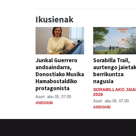
Ikusienak
Junkal Guerrero
Sorabilla Trail,
andoaindarra,
aurtengo jaieta
Donostiako Musika
berrikuntza
Hamabostaldiko
nagusia
protagonista
SORABILLAKO JAIA
2026
Aiurri
abu 05, 07:00
Aiurri
abu 06, 07:00
ANDOAIN
ANDOAIN