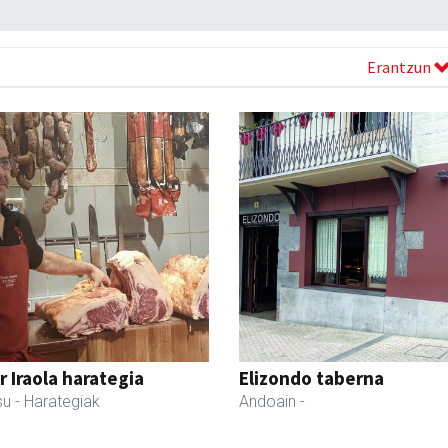
Erantzun
r Iraola harategia
Elizondo taberna
su
- Harategiak
Andoain
-