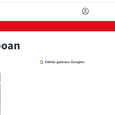
boan
Gehitu gaitzazu Googlen