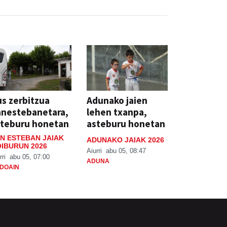
s zerbitzua
Adunako jaien
anestebanetara,
lehen txanpa,
steburu honetan
asteburu honetan
N ESTEBAN JAIAK
ADUNAKO JAIAK 2026
IBURUN 2026
Aiurri
abu 05, 08:47
rri
abu 05, 07:00
ADUNA
DOAIN