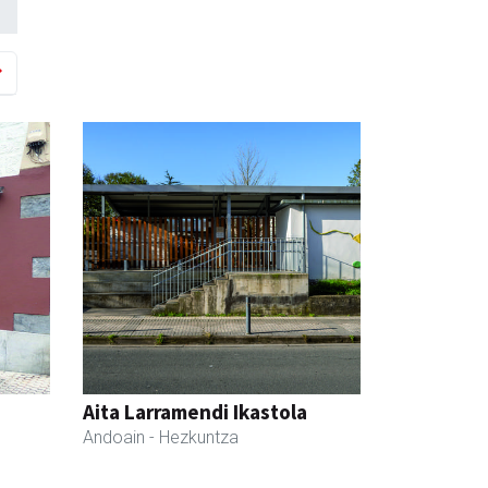
Aita Larramendi Ikastola
Andoain
- Hezkuntza