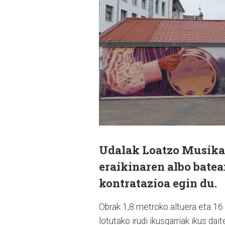
Udalak Loatzo Musika 
eraikinaren albo bate
kontratazioa egin du.
Obrak 1,8 metroko altuera eta 16 
lotutako irudi ikusgarriak ikus dai