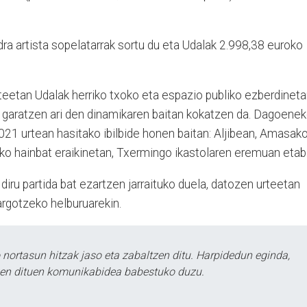
ra artista sopelatarrak sortu du eta Udalak 2.998,38 euroko
eetan Udalak herriko txoko eta espazio publiko ezberdineta
 garatzen ari den dinamikaren baitan kokatzen da. Dagoene
021 urtean hasitako ibilbide honen baitan: Aljibean, Amasak
ako hainbat eraikinetan, Txermingo ikastolaren eremuan etab
diru partida bat ezartzen jarraituko duela, datozen urteetan
argotzeko helburuarekin.
ortasun hitzak jaso eta zabaltzen ditu. Harpidedun eginda,
tzen dituen komunikabidea babestuko duzu.