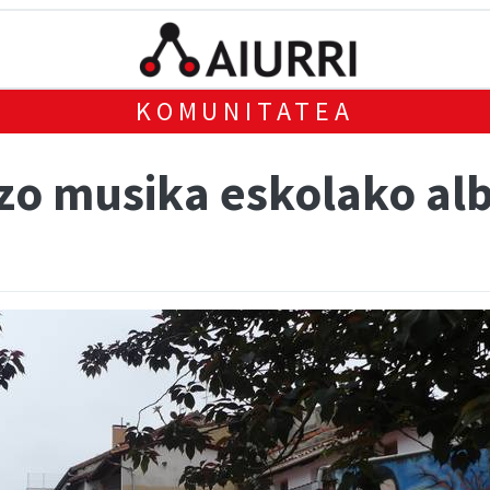
KOMUNITATEA
tzo musika eskolako al