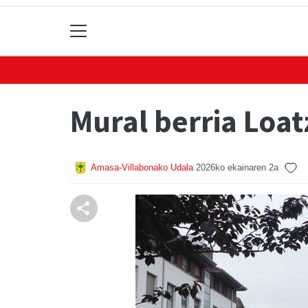
Mural berria Loa
Amasa-Villabonako Udala
2026ko ekainaren 2a