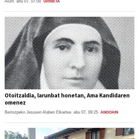
Aiurri
abu 07, 07:00
URNIETA
Otoitzaldia, larunbat honetan, Ama Kandidaren
omenez
Berrozpeko Jesusen Alaben Elkartea
abu 07, 09:25
ANDOAIN