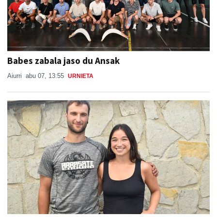
Babes zabala jaso du Ansak
Aiurri
abu 07, 13:55
URNIETA