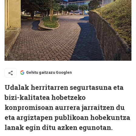
Gehitu gaitzazu Googlen
Udalak herritarren segurtasuna eta
bizi-kalitatea hobetzeko
konpromisoan aurrera jarraitzen du
eta argiztapen publikoan hobekuntza
lanak egin ditu azken egunotan.