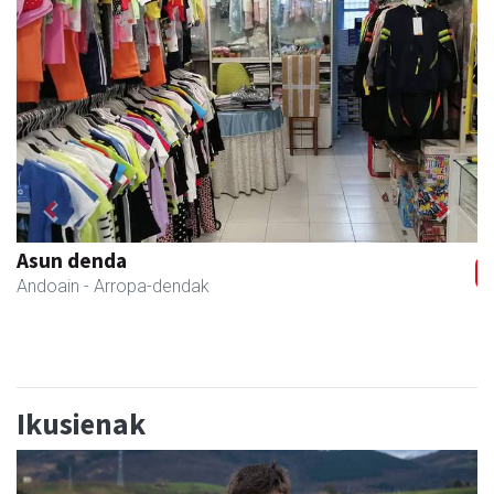
Previous
Next
Leizaran Institutua
Andoain
- Hezkuntza
Ikusienak