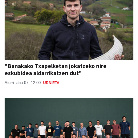
"Banakako Txapelketan jokatzeko nire
eskubidea aldarrikatzen dut"
Aiurri
abu 07, 12:00
URNIETA