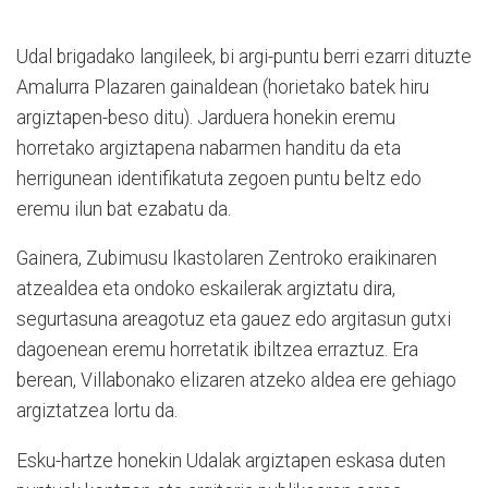
Udal brigadako langileek, bi argi-puntu berri ezarri dituzte
Amalurra Plazaren gainaldean (horietako batek hiru
argiztapen-beso ditu). Jarduera honekin eremu
horretako argiztapena nabarmen handitu da eta
herrigunean identifikatuta zegoen puntu beltz edo
eremu ilun bat ezabatu da.
Gainera, Zubimusu Ikastolaren Zentroko eraikinaren
atzealdea eta ondoko eskailerak argiztatu dira,
segurtasuna areagotuz eta gauez edo argitasun gutxi
dagoenean eremu horretatik ibiltzea erraztuz. Era
berean, Villabonako elizaren atzeko aldea ere gehiago
argiztatzea lortu da.
Esku-hartze honekin Udalak argiztapen eskasa duten