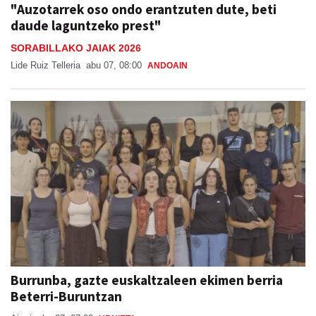
"Auzotarrek oso ondo erantzuten dute, beti
daude laguntzeko prest"
SORABILLAKO JAIAK 2026
Lide Ruiz Telleria
abu 07, 08:00
ANDOAIN
Burrunba, gazte euskaltzaleen ekimen berria
Beterri-Buruntzan