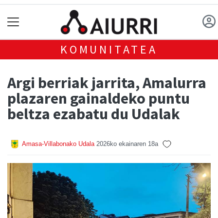
KOMUNITATEA
Argi berriak jarrita, Amalurra
plazaren gainaldeko puntu
beltza ezabatu du Udalak
Amasa-Villabonako Udala
2026ko ekainaren 18a