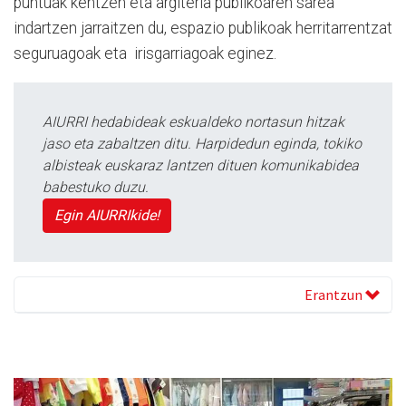
puntuak kentzen eta argiteria publikoaren sarea
indartzen jarraitzen du, espazio publikoak herritarrentzat
seguruagoak eta irisgarriagoak eginez.
AIURRI hedabideak eskualdeko nortasun hitzak
jaso eta zabaltzen ditu. Harpidedun eginda, tokiko
albisteak euskaraz lantzen dituen komunikabidea
babestuko duzu.
Egin AIURRIkide!
Erantzun