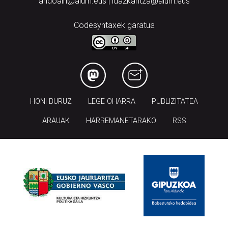
andoain@aiurri.eus | idazkaritza@aiurri.eus
Codesyntaxek garatua
HONI BURUZ
LEGE OHARRA
PUBLIZITATEA
ARAUAK
HARREMANETARAKO
RSS