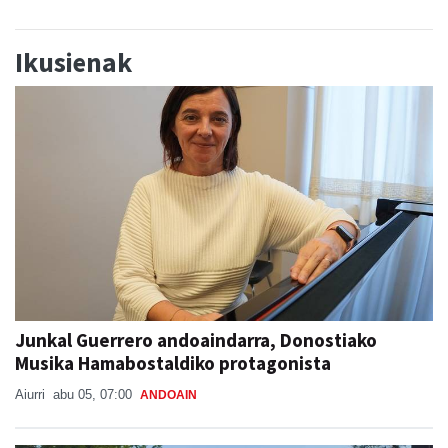
Ikusienak
Junkal Guerrero andoaindarra, Donostiako
Musika Hamabostaldiko protagonista
Aiurri
abu 05, 07:00
ANDOAIN