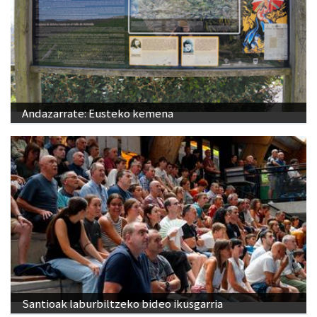
Andazarrate: Eusteko kemena
Santioak laburbiltzeko bideo ikusgarria