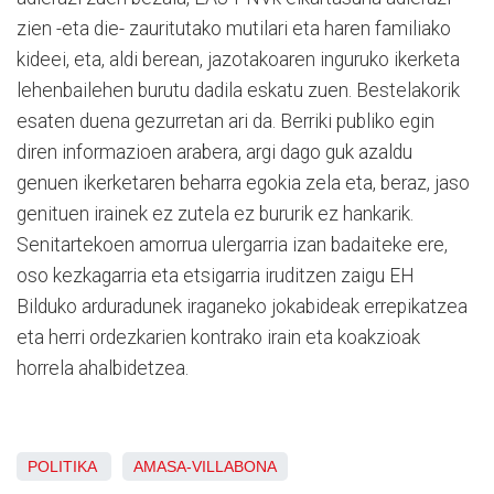
zien -eta die- zauritutako mutilari eta haren familiako
kideei, eta, aldi berean, jazotakoaren inguruko ikerketa
lehenbailehen burutu dadila eskatu zuen. Bestelakorik
esaten duena gezurretan ari da. Berriki publiko egin
diren informazioen arabera, argi dago guk azaldu
genuen ikerketaren beharra egokia zela eta, beraz, jaso
genituen irainek ez zutela ez bururik ez hankarik.
Senitartekoen amorrua ulergarria izan badaiteke ere,
oso kezkagarria eta etsigarria iruditzen zaigu EH
Bilduko arduradunek iraganeko jokabideak errepikatzea
eta herri ordezkarien kontrako irain eta koakzioak
horrela ahalbidetzea.
POLITIKA
AMASA-VILLABONA