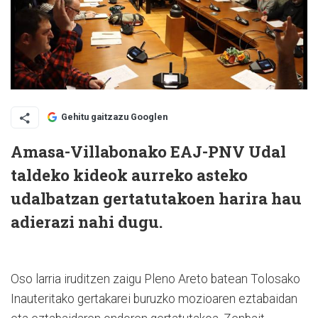
Gehitu gaitzazu Googlen
Amasa-Villabonako EAJ-PNV Udal
taldeko kideok aurreko asteko
udalbatzan gertatutakoen harira hau
adierazi nahi dugu.
Oso larria iruditzen zaigu Pleno Areto batean Tolosako
Inauteritako gertakarei buruzko mozioaren eztabaidan