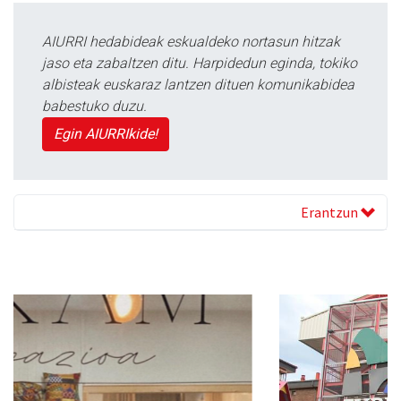
AIURRI hedabideak eskualdeko nortasun hitzak
jaso eta zabaltzen ditu. Harpidedun eginda, tokiko
albisteak euskaraz lantzen dituen komunikabidea
babestuko duzu.
Egin AIURRIkide!
Erantzun