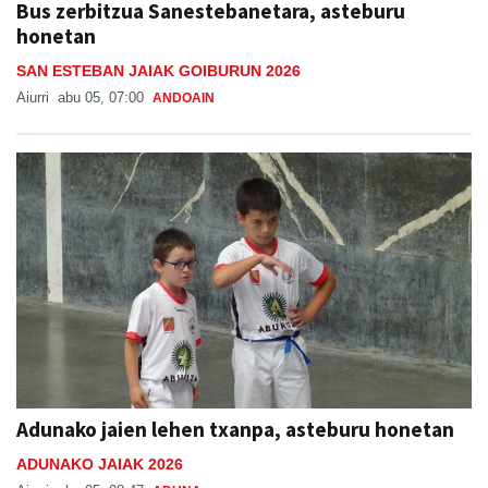
Bus zerbitzua Sanestebanetara, asteburu
honetan
SAN ESTEBAN JAIAK GOIBURUN 2026
Aiurri
abu 05, 07:00
ANDOAIN
Adunako jaien lehen txanpa, asteburu honetan
ADUNAKO JAIAK 2026