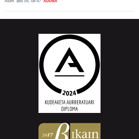
Aiurri
abu 05, 08:47
ADUNA