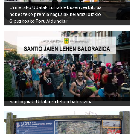
Urnietako Udalak Lurraldebusen zerbitzua
hobetzeko premia nagusiak helarazi dizkio
Gipuzkoako Foru Aldundiari
Santio jaiak: Udalaren lehen balorazioa