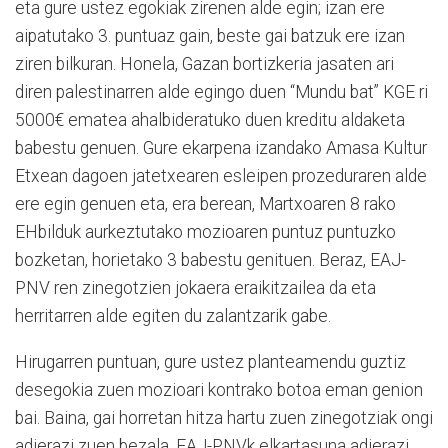
eta gure ustez egokiak zirenen alde egin; izan ere
aipatutako 3. puntuaz gain, beste gai batzuk ere izan
ziren bilkuran. Honela, Gazan bortizkeria jasaten ari
diren palestinarren alde egingo duen “Mundu bat” KGE ri
5000€ ematea ahalbideratuko duen kreditu aldaketa
babestu genuen. Gure ekarpena izandako Amasa Kultur
Etxean dagoen jatetxearen esleipen prozeduraren alde
ere egin genuen eta, era berean, Martxoaren 8 rako
EHbilduk aurkeztutako mozioaren puntuz puntuzko
bozketan, horietako 3 babestu genituen. Beraz, EAJ-
PNV ren zinegotzien jokaera eraikitzailea da eta
herritarren alde egiten du zalantzarik gabe.
Hirugarren puntuan, gure ustez planteamendu guztiz
desegokia zuen mozioari kontrako botoa eman genion
bai. Baina, gai horretan hitza hartu zuen zinegotziak ongi
adierazi zuen bezala, EAJ-PNVk elkartasuna adierazi