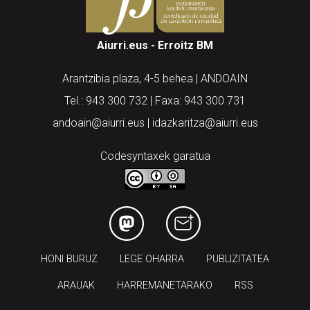
Aiurri.eus - Erroitz BM
Arantzibia plaza, 4-5 behea | ANDOAIN
Tel.: 943 300 732 | Faxa: 943 300 731
andoain@aiurri.eus | idazkaritza@aiurri.eus
Codesyntaxek garatua
HONI BURUZ
LEGE OHARRA
PUBLIZITATEA
ARAUAK
HARREMANETARAKO
RSS