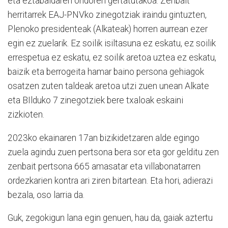
eta eztabaidaren ondoren gertatutakoa. Zenbait
herritarrek EAJ-PNVko zinegotziak iraindu gintuzten,
Plenoko presidenteak (Alkateak) horren aurrean ezer
egin ez zuelarik. Ez soilik isiltasuna ez eskatu, ez soilik
errespetua ez eskatu, ez soilik aretoa uztea ez eskatu,
baizik eta berrogeita hamar baino persona gehiagok
osatzen zuten taldeak aretoa utzi zuen unean Alkate
eta BIlduko 7 zinegotziek bere txaloak eskaini
zizkioten.
2023ko ekainaren 17an bizikidetzaren alde egingo
zuela agindu zuen pertsona bera sor eta gor gelditu zen
zenbait pertsona 665 amasatar eta villabonatarren
ordezkarien kontra ari ziren bitartean. Eta hori, adierazi
bezala, oso larria da.
Guk, zegokigun lana egin genuen, hau da, gaiak aztertu