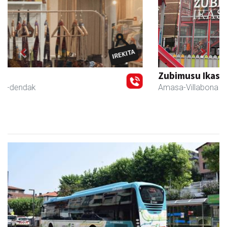
Previous
Next
Zubimusu Ikastola
Amasa-Villabona
- Hezkuntza