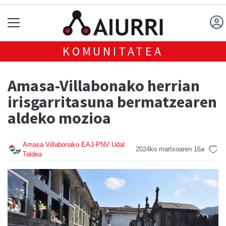
KOMUNITATEA
Amasa-Villabonako herrian
irisgarritasuna bermatzearen
aldeko mozioa
Amasa Villabonako EAJ-PNV Udal
2024ko martxoaren 16a
Taldea