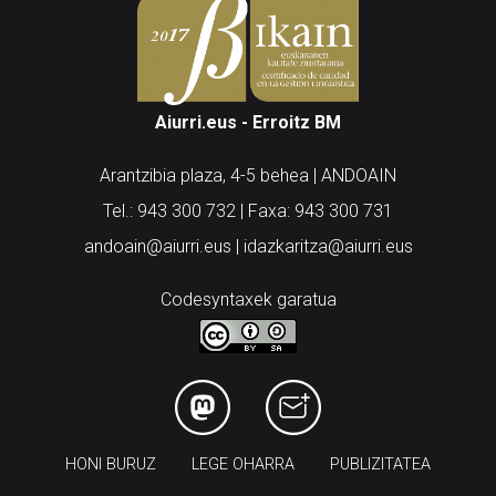
Aiurri.eus - Erroitz BM
Arantzibia plaza, 4-5 behea | ANDOAIN
Tel.: 943 300 732 | Faxa: 943 300 731
andoain@aiurri.eus | idazkaritza@aiurri.eus
Codesyntaxek garatua
HONI BURUZ
LEGE OHARRA
PUBLIZITATEA