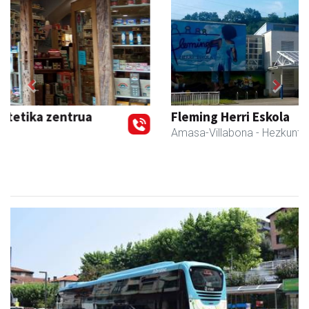
Previous
Next
Fleming Herri Eskola
Amasa-Villabona
- Hezkuntza