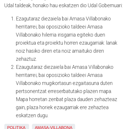
Udal taldeak, honako hau eskatzen dio Udal Gobernuari:
Ezagutaraz diezaiela bai Amasa Villabonako
herritarrei, bai oposizioko taldeei Amasa
Villabonako hilerria irisgarria egiteko duen
proiektua eta proiektu horren ezaugarriak: lanak
noiz hasiko diren eta noiz amaituko diren
zehaztuz.
Ezaugutaraz diezaiela bai Amasa Villabonako
herritarrei, bai oposizioko taldeei Amasa
Villabonako mugikortasun ezgaitasuna duten
pertsonentzat erreserbatutako plazen mapa.
Mapa horretan zenbat plaza dauden zehazteaz
gain, plaza horiek ezaugarriak ere zehaztea
eskatzen dugu.
POLITIKA
AMASA-VILLABONA