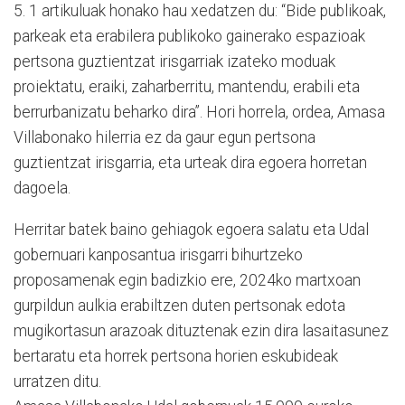
5. 1 artikuluak honako hau xedatzen du: “Bide publikoak,
parkeak eta erabilera publikoko gainerako espazioak
pertsona guztientzat irisgarriak izateko moduak
proiektatu, eraiki, zaharberritu, mantendu, erabili eta
berrurbanizatu beharko dira”. Hori horrela, ordea, Amasa
Villabonako hilerria ez da gaur egun pertsona
guztientzat irisgarria, eta urteak dira egoera horretan
dagoela.
Herritar batek baino gehiagok egoera salatu eta Udal
gobernuari kanposantua irisgarri bihurtzeko
proposamenak egin badizkio ere, 2024ko martxoan
gurpildun aulkia erabiltzen duten pertsonak edota
mugikortasun arazoak dituztenak ezin dira lasaitasunez
bertaratu eta horrek pertsona horien eskubideak
urratzen ditu.