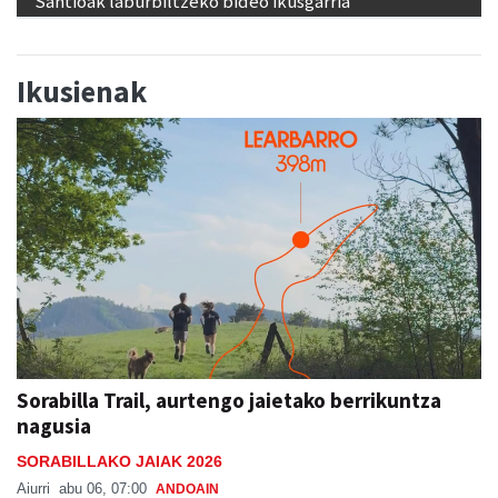
Santioak laburbiltzeko bideo ikusgarria
Ikusienak
Sorabilla Trail, aurtengo jaietako berrikuntza
nagusia
SORABILLAKO JAIAK 2026
Aiurri
abu 06, 07:00
ANDOAIN