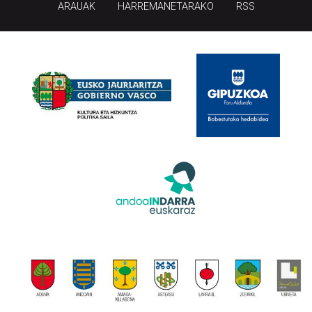
ARAUAK
HARREMANETARAKO
RSS