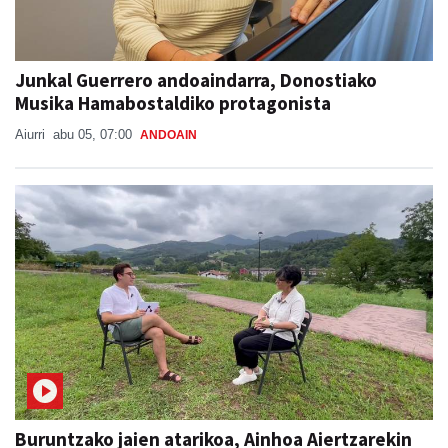
Junkal Guerrero andoaindarra, Donostiako
Musika Hamabostaldiko protagonista
Aiurri
abu 05, 07:00
ANDOAIN
Buruntzako jaien atarikoa, Ainhoa Aiertzarekin