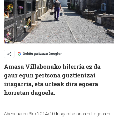
Gehitu gaitzazu Googlen
Amasa Villabonako hilerria ez da
gaur egun pertsona guztientzat
irisgarria, eta urteak dira egoera
horretan dagoela.
Abenduaren 3ko 2014/10 Irisgarritasunaren Legearen