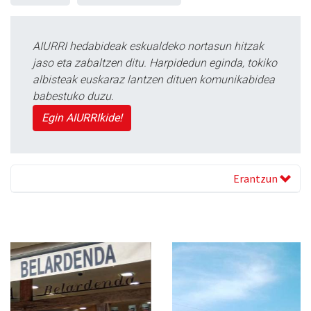
AIURRI hedabideak eskualdeko nortasun hitzak
jaso eta zabaltzen ditu. Harpidedun eginda, tokiko
albisteak euskaraz lantzen dituen komunikabidea
babestuko duzu.
Egin AIURRIkide!
Erantzun