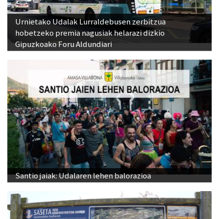
Urnietako Udalak Lurraldebusen zerbitzua
hobetzeko premia nagusiak helarazi dizkio
Gipuzkoako Foru Aldundiari
Santio jaiak: Udalaren lehen balorazioa