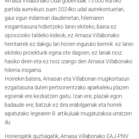
Amasa Villabonako Udal gobernuak 15.000 euroko
partida aurreikusi zuen 2024ko udal aurrekontuetan,
gaur egun indarrean daudenetan, hilerriaren
irisgarritasuna hobetzeko lanei ekiteko; baina ez
oposizioko taldeko kideok, ez Amasa Villabonako
herritarrek ez dakigu lan horien inguruko berririk: ez lanei
ekiteko proiekturik egina ote dagoen, ez lanak noiz
hasiko diren eta ez noiz izango den Amasa Villabonako
hilerria irisgarria.
Horrekin batera, Amasan eta Villabonan mugikortasun
ezgaitasuna duten pertsonentzako aparkaleku plazen
egoerak ere kezkatzen gaitu. Izan ere, plazak egon
badaude ere, batzuk ez dira erabilgarriak eta horrek
aipatutako legearen 8. artikuluak mugatutakoa urratzen
du.
Honengatik guztiagatik, Amasa Villabonako EAJ-PNV