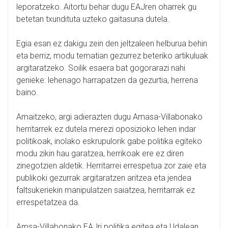
leporatzeko. Aitortu behar dugu EAJren oharrek gu
betetan txundituta uzteko gaitasuna dutela.
Egia esan ez dakigu zein den jeltzaleen helburua behin
eta berriz, modu tematian gezurrez beteriko artikuluak
argitaratzeko. Soilik esaera bat gogorarazi nahi
genieke: lehenago harrapatzen da gezurtia, herrena
baino.
Amaitzeko, argi adierazten dugu Amasa-Villabonako
herritarrek ez dutela merezi oposizioko lehen indar
politikoak, inolako eskrupulorik gabe politika egiteko
modu zikin hau garatzea, herrikoak ere ez diren
zinegotzien aldetik. Herritarrei errespetua zor zaie eta
publikoki gezurrak argitaratzen aritzea eta jendea
faltsukeriekin manipulatzen saiatzea, herritarrak ez
errespetatzea da.
Amsa-Villabonako EAJri politika egitea eta Udalean