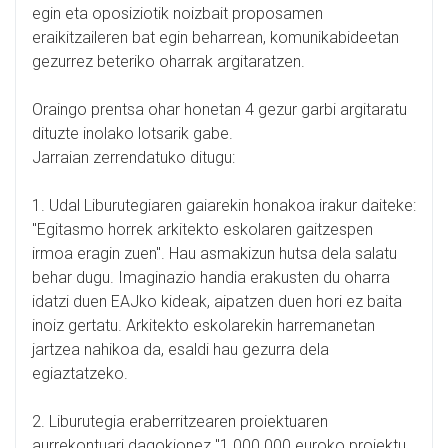
egin eta oposiziotik noizbait proposamen
eraikitzaileren bat egin beharrean, komunikabideetan
gezurrez beteriko oharrak argitaratzen.
Oraingo prentsa ohar honetan 4 gezur garbi argitaratu
dituzte inolako lotsarik gabe.
Jarraian zerrendatuko ditugu:
1. Udal Liburutegiaren gaiarekin honakoa irakur daiteke:
"Egitasmo horrek arkitekto eskolaren gaitzespen
irmoa eragin zuen". Hau asmakizun hutsa dela salatu
behar dugu. Imaginazio handia erakusten du oharra
idatzi duen EAJko kideak, aipatzen duen hori ez baita
inoiz gertatu. Arkitekto eskolarekin harremanetan
jartzea nahikoa da, esaldi hau gezurra dela
egiaztatzeko.
2. Liburutegia eraberritzearen proiektuaren
aurrekontuari dagokionez "1.000.000 euroko proiektu