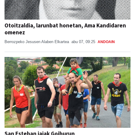
Otoitzaldia, larunbat honetan, Ama Kandidaren
omenez
Berrozpeko Jesusen Alaben Elkartea
abu 07, 09:25
ANDOAIN
San Esteban jaiak Goiburun