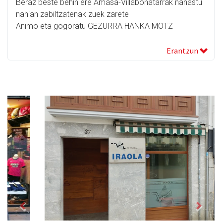
Beraz beste behin ere Amasa-Villabonatarrak nahastu
nahian zabiltzatenak zuek zarete
Animo eta gogoratu GEZURRA HANKA MOTZ
Erantzun
Previous
Next