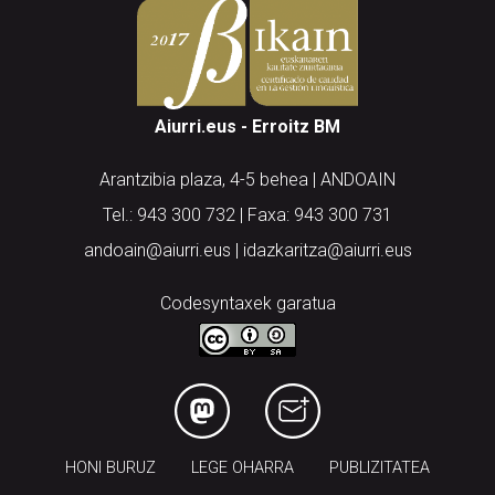
Aiurri.eus - Erroitz BM
Arantzibia plaza, 4-5 behea | ANDOAIN
Tel.: 943 300 732 | Faxa: 943 300 731
andoain@aiurri.eus | idazkaritza@aiurri.eus
Codesyntaxek garatua
HONI BURUZ
LEGE OHARRA
PUBLIZITATEA