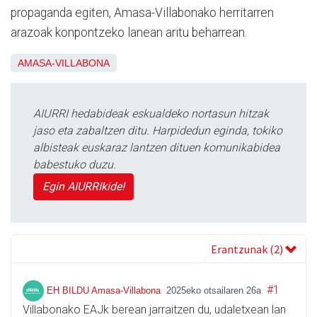
propaganda egiten, Amasa-Villabonako herritarren
arazoak konpontzeko lanean aritu beharrean.
AMASA-VILLABONA
AIURRI hedabideak eskualdeko nortasun hitzak
jaso eta zabaltzen ditu. Harpidedun eginda, tokiko
albisteak euskaraz lantzen dituen komunikabidea
babestuko duzu.
Egin AIURRIkide!
Erantzunak (2)
#1
EH BILDU Amasa-Villabona
2025eko otsailaren 26a
Villabonako EAJk berean jarraitzen du, udaletxean lan