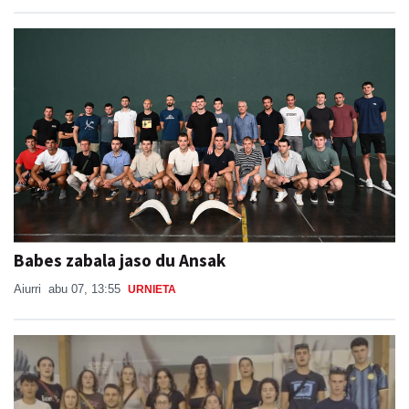
Babes zabala jaso du Ansak
Aiurri
abu 07, 13:55
URNIETA