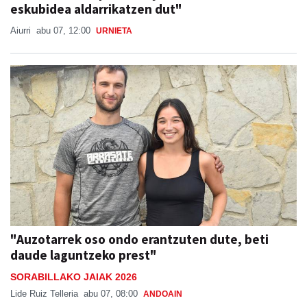
eskubidea aldarrikatzen dut"
Aiurri
abu 07, 12:00
URNIETA
"Auzotarrek oso ondo erantzuten dute, beti
daude laguntzeko prest"
SORABILLAKO JAIAK 2026
Lide Ruiz Telleria
abu 07, 08:00
ANDOAIN