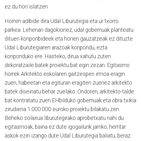
ez du hori islatzen.
Horren adibide dira Udal Liburutegia eta ur txorro
parkea. Lehenari dagokionez, udal gobernuak planteatu
dituen konponbideek eta horien gauzatzeak ez dituzte
Udal Liburutegiaren arazoak konpondu, ezta
konponduko ere. Hasteko, dirua xahutu zuten
dekoratzaile batek proiektu bat egin zezan. Egitasmo
horrek Arkitekto eskolaren gaitzespen irmoa eragin
zuen, habeetan eta egituran eragiten zuenez arkitekto
batek diseinatu behar zuelako. Ondoren, arkitekto-talde
bat kontratatu zuen EHbilduko gobernuak eta obra txikia
zirudiena 1.000.000 euroko proiektu bilakatu zen.
Beheko solairua liburutegirako aprobetxatu nahi du
egitasmoak, baina ez dute igogailurik jarriko; herritar
askok ezin izango dute Udal Liburutegia baliatu, beraz.