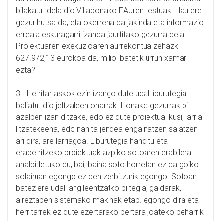
bilakatu" dela dio Villabonako EAJren testuak. Hau ere
gezur hutsa da, eta okerrena da jakinda eta informazio
erreala eskuragarri izanda jaurtitako gezurra dela.
Proiektuaren exekuzioaren aurrekontua zehazki
627.972,13 eurokoa da, milioi batetik urrun xamar
ezta?
3. "Herritar askok ezin izango dute udal liburutegia
baliatu" dio jeltzaleen oharrak. Honako gezurrak bi
azalpen izan ditzake, edo ez dute proiektua ikusi, larria
litzatekeena, edo nahita jendea engainatzen saiatzen
ari dira, are larriagoa. Liburutegia handitu eta
eraberritzeko proiektuak azpiko sotoaren erabilera
ahalbidetuko du, bai, baina soto horretan ez da goiko
solairuan egongo ez den zerbitzurik egongo. Sotoan
batez ere udal langileentzatko biltegia, galdarak,
aireztapen sistemako makinak etab. egongo dira eta
herritarrek ez dute ezertarako bertara joateko beharrik