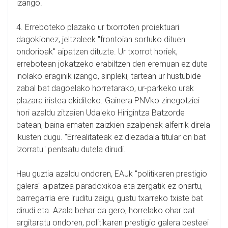
izango.
4. Erreboteko plazako ur txorroten proiektuari
dagokionez, jeltzaleek "frontoian sortuko dituen
ondorioak" aipatzen dituzte. Ur txorrot horiek,
errebotean jokatzeko erabiltzen den eremuan ez dute
inolako eraginik izango, sinpleki, tartean ur hustubide
zabal bat dagoelako horretarako, ur-parkeko urak
plazara iristea ekiditeko. Gainera PNVko zinegotziei
hori azaldu zitzaien Udaleko Hirigintza Batzorde
batean, baina ematen zaizkien azalpenak alferrik direla
ikusten dugu. "Errealitateak ez diezadala titular on bat
izorratu" pentsatu dutela dirudi.
Hau guztia azaldu ondoren, EAJk "politikaren prestigio
galera" aipatzea paradoxikoa eta zergatik ez onartu,
barregarria ere iruditu zaigu, gustu txarreko txiste bat
dirudi eta. Azala behar da gero, horrelako ohar bat
argitaratu ondoren, politikaren prestigio galera besteei