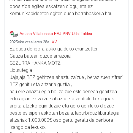
oposizioa egitea eskatzen diogu, eta ez
komuinikabideetan egiten duen barrabaskeria hau.
Amasa Villabonako EAJ-PNV Udal Taldea
#2
2025eko otsailaren 28a
Ez dugu denbora asko galduko erantzutten
Gauza batean duzue arrazoia
GEZURRA HANKA MOTZ
Liburutegia
Jajajaja BEZ gehitzea ahaztu zaizue , beraz zuen zifrari
BEZ gehitu eta altzaria guztia ,
hau ere ahaztu egin bai zaizue esleipenean gehitzea
edo agian ez zaizue ahaztu eta zenbaki txikiagoak
argitaratzeko egin duzue eta gero gehituko diozue
beste esleipen askotan bezala, laburbilduz liburutegia +
altzariak 1.000.000€ oso gertu geratu da denbora
izango da lekuko.