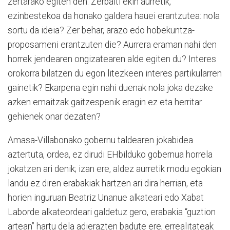
zertarako egiten den. Zerbaiti ekin aurretik,
ezinbestekoa da honako galdera hauei erantzutea: nola
sortu da ideia? Zer behar, arazo edo hobekuntza-
proposameni erantzuten die? Aurrera eraman nahi den
horrek jendearen ongizatearen alde egiten du? Interes
orokorra bilatzen du egon litezkeen interes partikularren
gainetik? Ekarpena egin nahi duenak nola joka dezake
azken emaitzak gaitzespenik eragin ez eta herritar
gehienek onar dezaten?
Amasa-Villabonako gobernu taldearen jokabidea
aztertuta, ordea, ez dirudi EHbilduko gobernua horrela
jokatzen ari denik; izan ere, aldez aurretik modu egokian
landu ez diren erabakiak hartzen ari dira herrian, eta
horien inguruan Beatriz Unanue alkateari edo Xabat
Laborde alkateordeari galdetuz gero, erabakia “guztion
artean” hartu dela adierazten badute ere, errealitateak