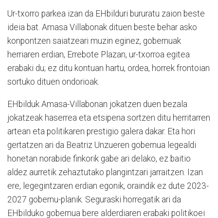
Ur-txorro parkea izan da EHbilduri bururatu zaion beste
ideia bat. Amasa Villabonak dituen beste behar asko
konpontzen saiatzeari muzin eginez, gobernuak
herriaren erdian, Errebote Plazan, ur-txorroa egitea
erabaki du; ez ditu kontuan hartu, ordea, horrek frontoian
sortuko dituen ondorioak.
EHbilduk Amasa-Villabonan jokatzen duen bezala
jokatzeak haserrea eta etsipena sortzen ditu herritarren
artean eta politikaren prestigio galera dakar. Eta hori
gertatzen ari da Beatriz Unzueren gobernua legealdi
honetan norabide finkorik gabe ari delako, ez baitio
aldez aurretik zehaztutako plangintzari jarraitzen. Izan
ere, legegintzaren erdian egonik, oraindik ez dute 2023-
2027 gobernu-planik. Seguraski horregatik ari da
EHbilduko gobernua bere alderdiaren erabaki politikoei