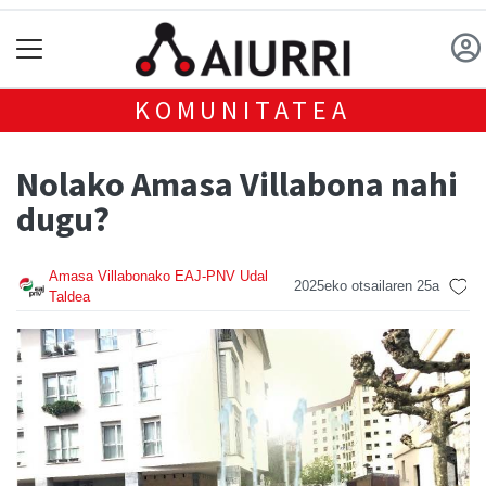
KOMUNITATEA
Nolako Amasa Villabona nahi
dugu?
Amasa Villabonako EAJ-PNV Udal
2025eko otsailaren 25a
Taldea