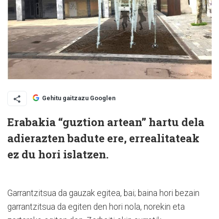
Gehitu gaitzazu Googlen
Erabakia “guztion artean” hartu dela
adierazten badute ere, errealitateak
ez du hori islatzen.
Garrantzitsua da gauzak egitea, bai; baina hori bezain
garrantzitsua da egiten den hori nola, norekin eta