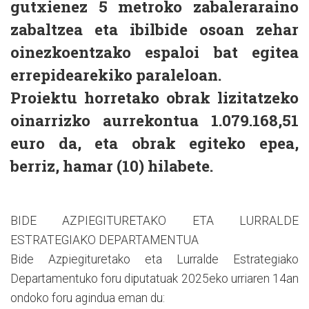
gutxienez 5 metroko zabaleraraino
zabaltzea eta
ibilbide osoan zehar
oinezkoentzako espaloi bat egitea
errepidearekiko paraleloan.
Proiektu horretako obrak lizitatzeko
oinarrizko aurrekontua 1.079.168,51
euro da, eta obrak
egiteko epea,
berriz, hamar (10) hilabete.
BIDE AZPIEGITURETAKO ETA LURRALDE
ESTRATEGIAKO DEPARTAMENTUA
Bide Azpiegituretako eta Lurralde Estrategiako
Departamentuko foru diputatuak 2025eko urriaren 14an
ondoko foru agindua eman du: