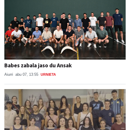
Babes zabala jaso du Ansak
Aiurri
abu 07, 13:55
URNIETA