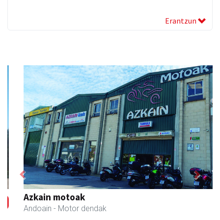
Erantzun
Previous
Next
Azkain motoak
Andoain
- Motor dendak