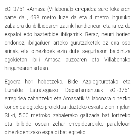
«GI-3751 «Amasa (Villabona)» errepidea sare lokalaren
parte da , 693 metro luze da eta 4 metro inguruko
zabalera du ibilbidearen zatirik handienean eta ia ez du
espaloi edo bazterbide ibilgarririk. Beraz, neurri horien
ondorioz, ibilgailuen arteko gurutzaketak ez dira oso
arinak, eta oinezkoek ezin dute segurtasun baldintza
egokietan ibili Amasa auzoaren eta Villabonako
hirigunearen artean.
Egoera hori hobetzeko, Bide Azpiegituretako eta
Lurralde Estrategiako Departamentuak «GI-3751
errepidea zabaltzeko eta Amasatik Villabonara oinezko
konexioa egiteko proiektua idazteko eskatu zion Injelan
SL-ri, 5,00 metroko zabalerako galtzada bat lortzeko
eta ibilbide osoan zehar errepidearekiko paraleloan
oinezkoentzako espaloi bat egiteko.