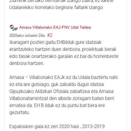
Ziurrenik bertako herritarrak izango balira, ez lukete
Udalarekiko horrelako begirune faltarik izango.
Amasa Villabonako EAJ-PNV Udal Taldea
#2
2025eko urriaren 24a
Ikaragarri pozten gaitu EHBilduk gure idatziak
erantzuteko hartzen duen denbora, proiektuak berak
edo tasak onartzerako garaian ez bai du horrenbeste
denbora hartzen.
Amasa – Villabonako EAJk ez du Udala baztertu nahi
ez eta are gutxiago, guk zabaldu dugun idatzia
Gipuzkoako Aldizkari Ofiziala zabaltzea eta Amasa
Villabonatarrentzat den albiste zoragarri baten berri
ematea da. EH B ilduk ez du puntu bat bera ere
gezurtatu.
Espaloiaren gaia ez zen 2020 hasi , 2015-2019