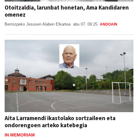
Otoitzaldia, larunbat honetan, Ama Kandidaren
omenez
Berrozpeko Jesusen Alaben Elkartea
abu 07, 09:25
ANDOAIN
Aita Larramendi ikastolako sortzaileen eta
ondorengoen arteko katebegia
IN MEMORIAM