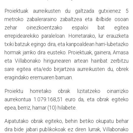
Proiektuak aurreikusten du galtzada gutxienez 5
metroko zabaleraraino zabaltzea eta ibilbide osoan
zehar oinezkoentzako espaloi bat egitea
errepidearekiko paraleloan. Horretarako, lur erauzketa
txiki batzuk egingo dira, eta kanpoaldean harri-lubetazko
hormak jarriko dira eusteko. Proiektuak, gainera, Amasa
eta Villabonako hirigunearen artean hainbat zerbitzu
sare egitea eta/edo birjartzea aurreikusten du, obrek
eragindako eremuaren barruan.
Proiektu horretako obrak lizitatzeko oinarrizko
aurrekontua 1.079.168,51 euro da, eta obrak egiteko
epea, berriz, hamar (10) hilabete.
Aipatutako obrak egiteko, behin betiko okupatu behar
dira bide jabari publikokoak ez diren lurrak, Villabonako