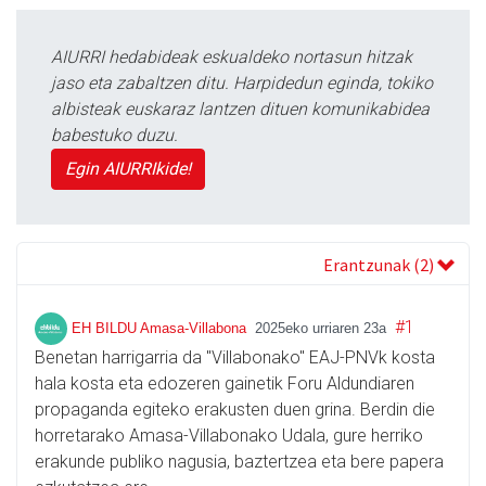
AIURRI hedabideak eskualdeko nortasun hitzak
jaso eta zabaltzen ditu. Harpidedun eginda, tokiko
albisteak euskaraz lantzen dituen komunikabidea
babestuko duzu.
Egin AIURRIkide!
Erantzunak (2)
#1
EH BILDU Amasa-Villabona
2025eko urriaren 23a
Benetan harrigarria da "Villabonako" EAJ-PNVk kosta
hala kosta eta edozeren gainetik Foru Aldundiaren
propaganda egiteko erakusten duen grina. Berdin die
horretarako Amasa-Villabonako Udala, gure herriko
erakunde publiko nagusia, baztertzea eta bere papera