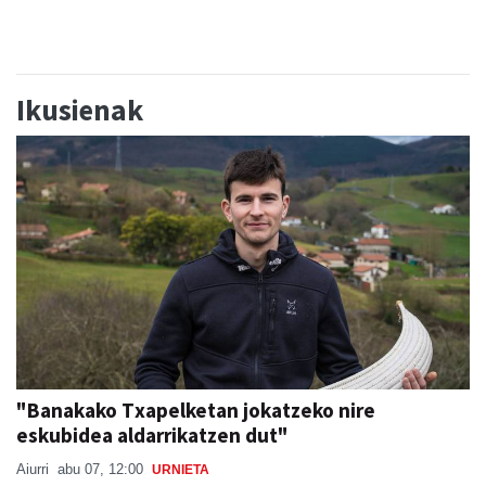
Ikusienak
"Banakako Txapelketan jokatzeko nire
eskubidea aldarrikatzen dut"
Aiurri
abu 07, 12:00
URNIETA