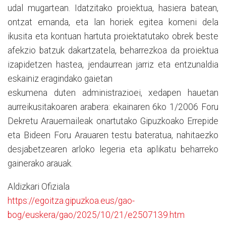
udal mugartean. Idatzitako proiektua, hasiera batean,
ontzat emanda, eta lan horiek egitea komeni dela
ikusita eta kontuan hartuta proiektatutako obrek beste
afekzio batzuk dakartzatela, beharrezkoa da proiektua
izapidetzen hastea, jendaurrean jarriz eta entzunaldia
eskainiz eragindako gaietan
eskumena duten administrazioei, xedapen hauetan
aurreikusitakoaren arabera: ekainaren 6ko 1/2006 Foru
Dekretu Arauemaileak onartutako Gipuzkoako Errepide
eta Bideen Foru Arauaren testu bateratua, nahitaezko
desjabetzearen arloko legeria eta aplikatu beharreko
gainerako arauak.
Aldizkari Ofiziala
https://egoitza.gipuzkoa.eus/gao-
bog/euskera/gao/2025/10/21/e2507139.htm