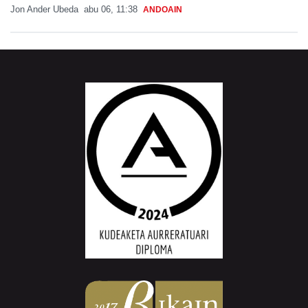
Jon Ander Ubeda
abu 06, 11:38
ANDOAIN