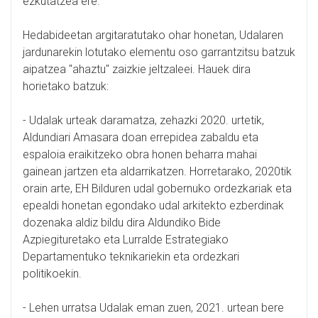
ezkutatzea ere.
Hedabideetan argitaratutako ohar honetan, Udalaren
jardunarekin lotutako elementu oso garrantzitsu batzuk
aipatzea "ahaztu" zaizkie jeltzaleei. Hauek dira
horietako batzuk:
- Udalak urteak daramatza, zehazki 2020. urtetik,
Aldundiari Amasara doan errepidea zabaldu eta
espaloia eraikitzeko obra honen beharra mahai
gainean jartzen eta aldarrikatzen. Horretarako, 2020tik
orain arte, EH Bilduren udal gobernuko ordezkariak eta
epealdi honetan egondako udal arkitekto ezberdinak
dozenaka aldiz bildu dira Aldundiko Bide
Azpiegituretako eta Lurralde Estrategiako
Departamentuko teknikariekin eta ordezkari
politikoekin.
- Lehen urratsa Udalak eman zuen, 2021. urtean bere