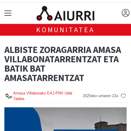
KOMUNITATEA
ALBISTE ZORAGARRIA AMASA
VILLABONATARRENTZAT ETA
BATIK BAT
AMASATARRENTZAT
Amasa Villabonako EAJ-PNV Udal
2025eko urriaren 22a
Taldea