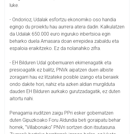
luke.
- Ondorioz, Udalak esfortzu ekonomiko oso handia
egingo du proiektu hau aurrera atera dadin. Kalkulatzen
da Udalak 650.000 euro inguruko inbertsioa egin
beharko duela Amasara doan errepidea zabaldu eta
espaloia eraikitzeko. Ez da nolanahiko zifra.
- EH Bilduren Udal gobernuaren ekimenagatik eta
presioagatik ez balitz, PNVk aipatzen duen albiste
zoragarri hau ez litzateke posible izango eta beraiek
ondo dakite hori, nahiz eta azken aldian murgilduta
dauden EH Bilduren aurkako gurutzadagatik, ez duten
aitortu nahi.
Penagarria iruditzen zaigu PPri esker gobernatzen
duten Gipuzkoako Foru Aldundia beti goraipatu behar
horrek, "Villabonako" PNVri sortzen dion itsutasuna.