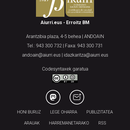
Aiurri.eus - Erroitz BM
Arantzibia plaza, 4-5 behea | ANDOAIN
Tel.: 943 300 732 | Faxa: 943 300 731
andoain@aiurri.eus | idazkaritza@aiurri.eus
Codesyntaxek garatua
HONI BURUZ
LEGE OHARRA
PUBLIZITATEA
ARAUAK
HARREMANETARAKO
RSS