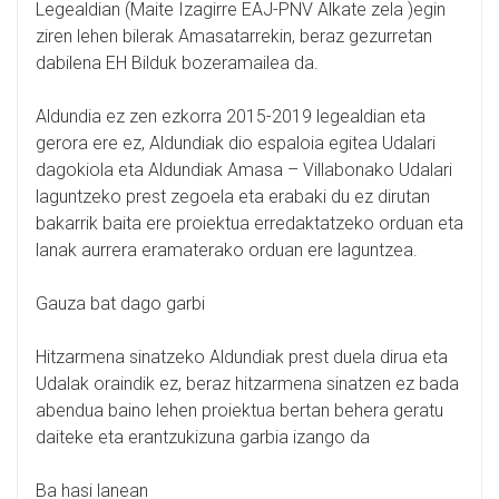
Legealdian (Maite Izagirre EAJ-PNV Alkate zela )egin
ziren lehen bilerak Amasatarrekin, beraz gezurretan
dabilena EH Bilduk bozeramailea da.
Aldundia ez zen ezkorra 2015-2019 legealdian eta
gerora ere ez, Aldundiak dio espaloia egitea Udalari
dagokiola eta Aldundiak Amasa – Villabonako Udalari
laguntzeko prest zegoela eta erabaki du ez dirutan
bakarrik baita ere proiektua erredaktatzeko orduan eta
lanak aurrera eramaterako orduan ere laguntzea.
Gauza bat dago garbi
Hitzarmena sinatzeko Aldundiak prest duela dirua eta
Udalak oraindik ez, beraz hitzarmena sinatzen ez bada
abendua baino lehen proiektua bertan behera geratu
daiteke eta erantzukizuna garbia izango da
Ba hasi lanean