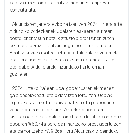
kabuz aurreproiektua idatziz Ingelan SL enpresa
kontratatuta.
- Aldundiaren jarrera ezkorra izan zen 2024. urtera arte:
Aldundiko ordezkariek Udalaren eskaeren aurrean,
beste lehentasun batzuk zituztela erantzuten zuten
behin eta berriz. Erantzun negatibo horren aurrean,
Beatriz Unzue alkateak eta bere taldeak ez zuten etsi
eta obra honen ezinbestekotasuna defendatu zuten
etengabe, Aldundiarekin izandako hartu-eman
guztietan.
- 2024. urteko irailean Udal gobernuaren ekimenez,
gaia desblokeatu eta bideratzea lortu zen, Udalak
egindako azterketa tekniko batean eta proposamen
zehatz batean oinarriturik. Azterketa horretan
jasotakoa betez, Udala proiektuaren kostu ekonomiko
osoaren %60,74a bere gain hartzeko prest agertu zen
eta gainontzeko %39,26a Foru Aldundiak ordainduko