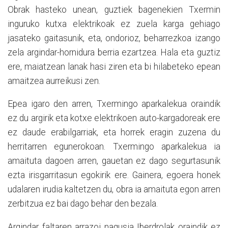
Obrak hasteko unean, guztiek bagenekien Txermin
inguruko kutxa elektrikoak ez zuela karga gehiago
jasateko gaitasunik, eta, ondorioz, beharrezkoa izango
zela argindar-hornidura berria ezartzea. Hala eta guztiz
ere, maiatzean lanak hasi ziren eta bi hilabeteko epean
amaitzea aurreikusi zen.
Epea igaro den arren, Txermingo aparkalekua oraindik
ez du argirik eta kotxe elektrikoen auto-kargadoreak ere
ez daude erabilgarriak, eta horrek eragin zuzena du
herritarren egunerokoan. Txermingo aparkalekua ia
amaituta dagoen arren, gauetan ez dago segurtasunik
ezta irisgarritasun egokirik ere. Gainera, egoera honek
udalaren irudia kaltetzen du, obra ia amaituta egon arren
zerbitzua ez bai dago behar den bezala.
Argindar faltaren arrazoi nagusia Iberdrolak oraindik ez