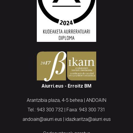
Aiurri.eus - Erroitz BM
Arantzibia plaza, 4-5 behea | ANDOAIN
Tel.: 943 300 732 | Faxa: 943 300 731
andoain@aiurri.eus | idazkaritza@aiurri.eus