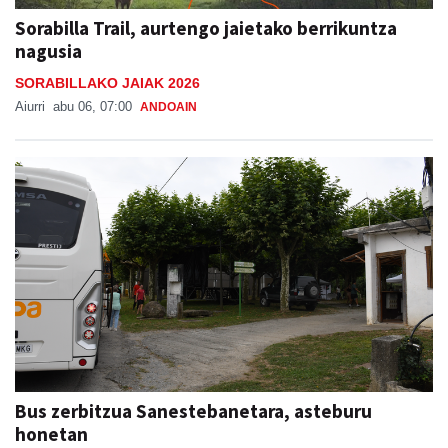
Sorabilla Trail, aurtengo jaietako berrikuntza
nagusia
SORABILLAKO JAIAK 2026
Aiurri
abu 06, 07:00
ANDOAIN
Bus zerbitzua Sanestebanetara, asteburu
honetan