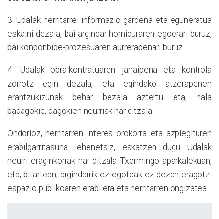
3. Udalak herritarrei informazio gardena eta eguneratua
eskaini dezala, bai argindar-horniduraren egoerari buruz,
bai konponbide-prozesuaren aurrerapenari buruz.
4. Udalak obra-kontratuaren jarraipena eta kontrola
zorrotz egin dezala, eta egindako atzerapenen
erantzukizunak behar bezala aztertu eta, hala
badagokio, dagokien neurriak har ditzala.
Ondorioz, herritarren interes orokorra eta azpiegituren
erabilgarritasuna lehenetsiz, eskatzen dugu Udalak
neurri eraginkorrak har ditzala Txermingo aparkalekuan,
eta, bitartean, argindarrik ez egoteak ez dezan eragotzi
espazio publikoaren erabilera eta herritarren ongizatea.