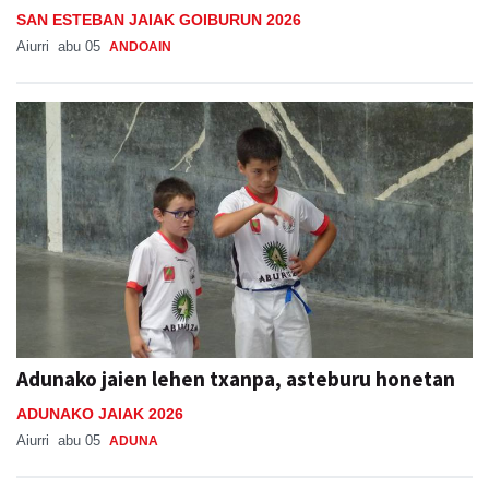
SAN ESTEBAN JAIAK GOIBURUN 2026
Aiurri
abu 05
ANDOAIN
Adunako jaien lehen txanpa, asteburu honetan
ADUNAKO JAIAK 2026
Aiurri
abu 05
ADUNA