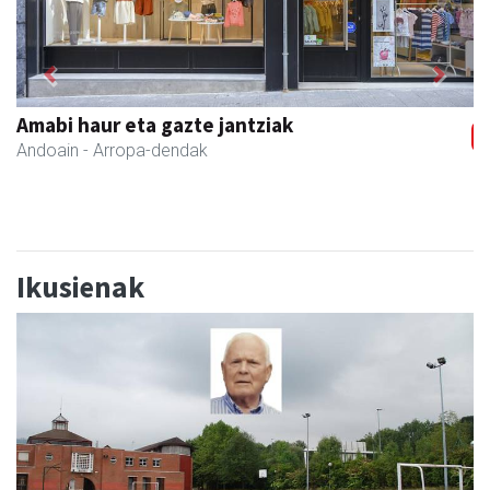
Previous
Next
Amabi haur eta gazte jantziak
Andoain
- Arropa-dendak
Ikusienak