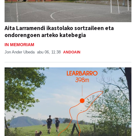
Aita Larramendi ikastolako sortzaileen eta
ondorengoen arteko katebegia
IN MEMORIAM
Jon Ander Ubeda
abu 06, 11:38
ANDOAIN