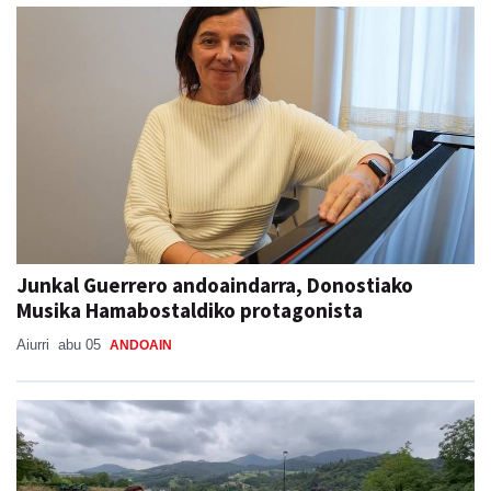
Junkal Guerrero andoaindarra, Donostiako
Musika Hamabostaldiko protagonista
Aiurri
abu 05
ANDOAIN