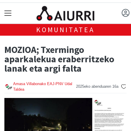
KOMUNITATEA
MOZIOA; Txermingo
aparkalekua eraberritzeko
lanak eta argi falta
Amasa Villabonako EAJ-PNV Udal
2025eko abenduaren 16a
Taldea