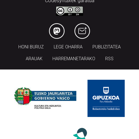
Codesyntaxek garatua
HONI BURUZ
LEGE OHARRA
PUBLIZITATEA
ARAUAK
HARREMANETARAKO
RSS