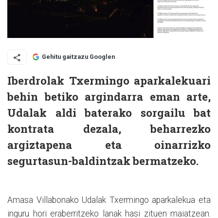
Gehitu gaitzazu Googlen
Iberdrolak Txermingo aparkalekuari
behin betiko argindarra eman arte,
Udalak aldi baterako sorgailu bat
kontrata dezala, beharrezko
argiztapena eta oinarrizko
segurtasun-baldintzak bermatzeko.
Amasa Villabonako Udalak Txermingo aparkalekua eta
inguru hori eraberritzeko lanak hasi zituen maiatzean.