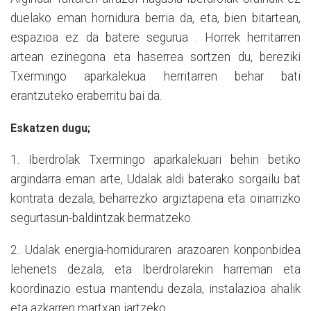
duelako eman hornidura berria da, eta, bien bitartean,
espazioa ez da batere segurua . Horrek herritarren
artean ezinegona eta haserrea sortzen du, bereziki
Txermingo aparkalekua herritarren behar bati
erantzuteko eraberritu bai da.
Eskatzen dugu;
1. Iberdrolak Txermingo aparkalekuari behin betiko
argindarra eman arte, Udalak aldi baterako sorgailu bat
kontrata dezala, beharrezko argiztapena eta oinarrizko
segurtasun-baldintzak bermatzeko.
2. Udalak energia-horniduraren arazoaren konponbidea
lehenets dezala, eta Iberdrolarekin harreman eta
koordinazio estua mantendu dezala, instalazioa ahalik
eta azkarren martxan jartzeko.