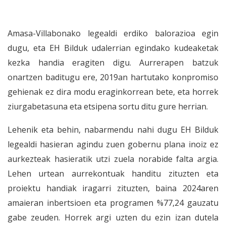
Amasa-Villabonako legealdi erdiko balorazioa egin
dugu, eta EH Bilduk udalerrian egindako kudeaketak
kezka handia eragiten digu. Aurrerapen batzuk
onartzen baditugu ere, 2019an hartutako konpromiso
gehienak ez dira modu eraginkorrean bete, eta horrek
ziurgabetasuna eta etsipena sortu ditu gure herrian.
Lehenik eta behin, nabarmendu nahi dugu EH Bilduk
legealdi hasieran agindu zuen gobernu plana inoiz ez
aurkezteak hasieratik utzi zuela norabide falta argia.
Lehen urtean aurrekontuak handitu zituzten eta
proiektu handiak iragarri zituzten, baina 2024aren
amaieran inbertsioen eta programen %77,24 gauzatu
gabe zeuden. Horrek argi uzten du ezin izan dutela