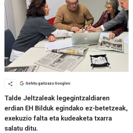
Gehitu gaitzazu Googlen
Talde Jeltzaleak legegintzaldiaren
erdian EH Bilduk egindako ez-betetzeak,
exekuzio falta eta kudeaketa txarra
salatu ditu.