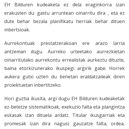
EH Bilduren kudeaketa ez dela eraginkorra izan
erakusten du: gastu arruntean oinarritu dira , eta ez
dute behar bezala planifikatu herriak behar dituen
inbertsioak.
Aurrekontuak prestatzerakoan ere arazo larria
antzeman dugu. Aurreko urteetako aurrezkietan
oinarritutako aurrekontu errealistak aurkeztu dituzte,
baina etorkizunerako ikuspegi argirik gabe. Horrek
aukera gutxi uzten du benetan eraldatzaileak diren
proiektuetan inbertitzeko.
Hori guztia ikusita, argi dugu EH Bilduren kudeaketak
ez-betetze sistematikoak, exekuzio falta eta plangintza
eskasak izan dituela ardatz. Titular ikusgarriak eta
promesak izan dira nagusi; gauzatze falta, ordea,