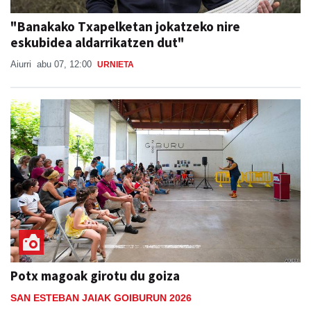
"Banakako Txapelketan jokatzeko nire
eskubidea aldarrikatzen dut"
Aiurri
abu 07, 12:00
URNIETA
Potx magoak girotu du goiza
SAN ESTEBAN JAIAK GOIBURUN 2026