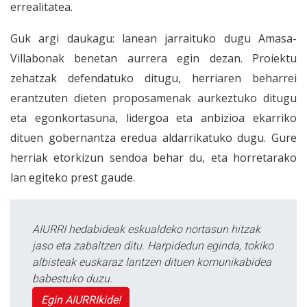
errealitatea.
Guk argi daukagu: lanean jarraituko dugu Amasa-
Villabonak benetan aurrera egin dezan. Proiektu
zehatzak defendatuko ditugu, herriaren beharrei
erantzuten dieten proposamenak aurkeztuko ditugu
eta egonkortasuna, lidergoa eta anbizioa ekarriko
dituen gobernantza eredua aldarrikatuko dugu. Gure
herriak etorkizun sendoa behar du, eta horretarako
lan egiteko prest gaude.
AIURRI hedabideak eskualdeko nortasun hitzak
jaso eta zabaltzen ditu. Harpidedun eginda, tokiko
albisteak euskaraz lantzen dituen komunikabidea
babestuko duzu.
Egin AIURRIkide!