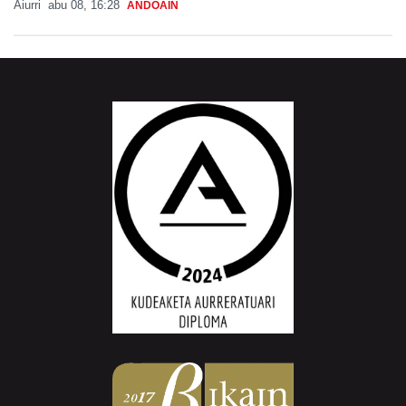
Aiurri
abu 08, 16:28
ANDOAIN