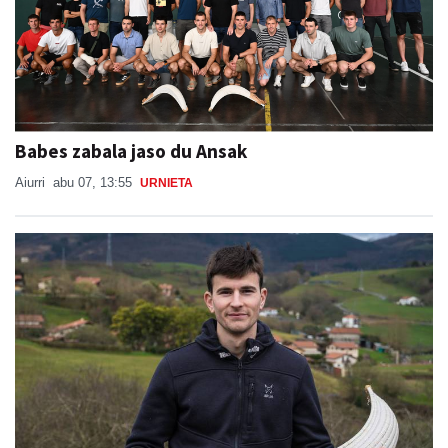
Babes zabala jaso du Ansak
Aiurri
abu 07, 13:55
URNIETA