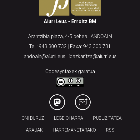
Aiurri.eus - Erroitz BM
Arantzibia plaza, 4-5 behea | ANDOAIN
Tel.: 943 300 732 | Faxa: 943 300 731
andoain@aiurri.eus | idazkaritza@aiurri.eus
Codesyntaxek garatua
HONI BURUZ
LEGE OHARRA
PUBLIZITATEA
ARAUAK
HARREMANETARAKO
RSS