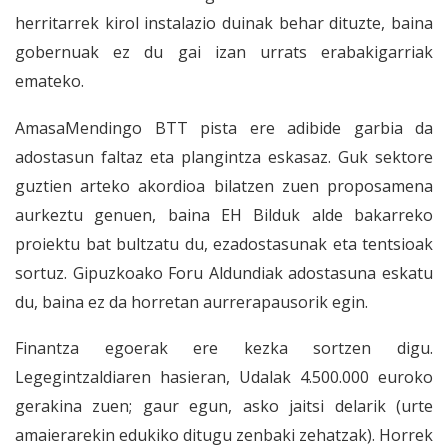
herritarrek kirol instalazio duinak behar dituzte, baina
gobernuak ez du gai izan urrats erabakigarriak
emateko.
AmasaMendingo BTT pista ere adibide garbia da
adostasun faltaz eta plangintza eskasaz. Guk sektore
guztien arteko akordioa bilatzen zuen proposamena
aurkeztu genuen, baina EH Bilduk alde bakarreko
proiektu bat bultzatu du, ezadostasunak eta tentsioak
sortuz. Gipuzkoako Foru Aldundiak adostasuna eskatu
du, baina ez da horretan aurrerapausorik egin.
Finantza egoerak ere kezka sortzen digu.
Legegintzaldiaren hasieran, Udalak 4.500.000 euroko
gerakina zuen; gaur egun, asko jaitsi delarik (urte
amaierarekin edukiko ditugu zenbaki zehatzak). Horrek