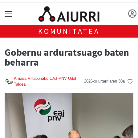
KOMUNITATEA
Gobernu arduratsuago baten
beharra
Amasa Villabonako EAJ-PNV Udal
2026ko urtarrilaren 30a
Taldea