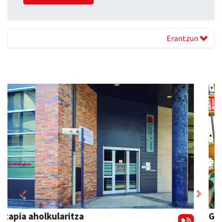
Erantzun
Previous
Next
GF akademia