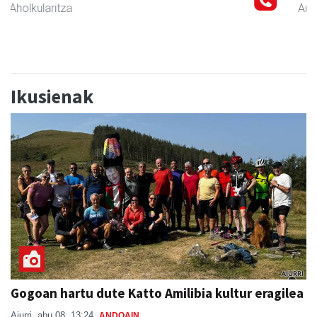
Andoain
- Akademiak
Ikusienak
Gogoan hartu dute Katto Amilibia kultur eragilea
Aiurri
abu 08, 13:24
ANDOAIN