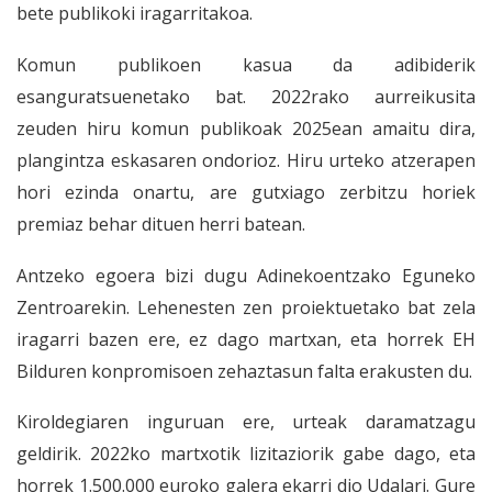
bete publikoki iragarritakoa.
Komun publikoen kasua da adibiderik
esanguratsuenetako bat. 2022rako aurreikusita
zeuden hiru komun publikoak 2025ean amaitu dira,
plangintza eskasaren ondorioz. Hiru urteko atzerapen
hori ezinda onartu, are gutxiago zerbitzu horiek
premiaz behar dituen herri batean.
Antzeko egoera bizi dugu Adinekoentzako Eguneko
Zentroarekin. Lehenesten zen proiektuetako bat zela
iragarri bazen ere, ez dago martxan, eta horrek EH
Bilduren konpromisoen zehaztasun falta erakusten du.
Kiroldegiaren inguruan ere, urteak daramatzagu
geldirik. 2022ko martxotik lizitaziorik gabe dago, eta
horrek 1.500.000 euroko galera ekarri dio Udalari. Gure