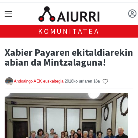
KOMUNITATEA
Xabier Payaren ekitaldiarekin
abian da Mintzalaguna!
Andoaingo AEK euskaltegia
2018ko urriaren 18a