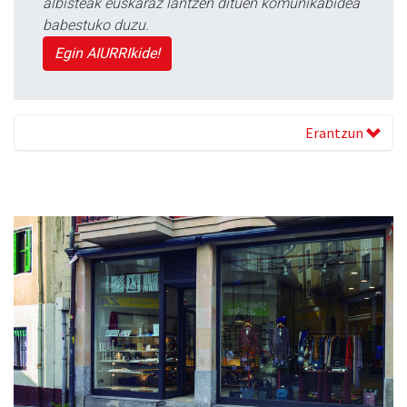
albisteak euskaraz lantzen dituen komunikabidea
babestuko duzu.
Egin AIURRIkide!
Erantzun