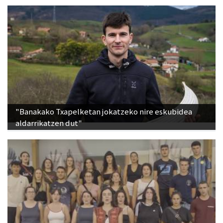
"Banakako Txapelketan jokatzeko nire eskubidea
aldarrikatzen dut"