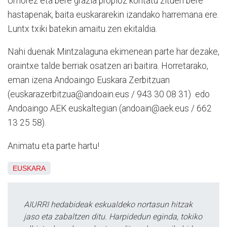
Umorez eta bere grazia propioz kontatu zituen bere
hastapenak, baita euskararekin izandako harremana ere.
Luntx txiki batekin amaitu zen ekitaldia.
Nahi duenak Mintzalaguna ekimenean parte har dezake,
oraintxe talde berriak osatzen ari baitira. Horretarako,
eman izena Andoaingo Euskara Zerbitzuan
(euskarazerbitzua@andoain.eus / 943 30 08 31) edo
Andoaingo AEK euskaltegian (andoain@aek.eus / 662
13 25 58).
Animatu eta parte hartu!
EUSKARA
AIURRI hedabideak eskualdeko nortasun hitzak
jaso eta zabaltzen ditu. Harpidedun eginda, tokiko