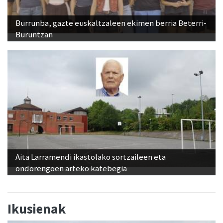
Burrunba, gazte euskaltzaleen ekimen berria Beterri-
Buruntzan
Aita Larramendi ikastolako sortzaileen eta
ondorengoen arteko katebegia
Ikusienak