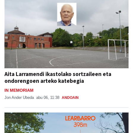
Aita Larramendi ikastolako sortzaileen eta
ondorengoen arteko katebegia
IN MEMORIAM
Jon Ander Ubeda
abu 06, 11:38
ANDOAIN