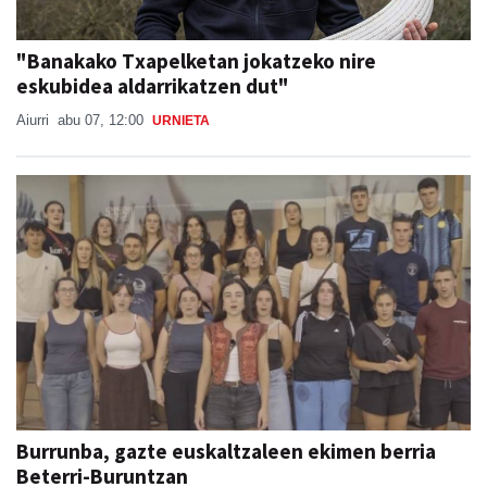
"Banakako Txapelketan jokatzeko nire
eskubidea aldarrikatzen dut"
Aiurri
abu 07, 12:00
URNIETA
Burrunba, gazte euskaltzaleen ekimen berria
Beterri-Buruntzan