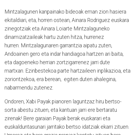
Mintzalagunen kanpainako bideoak eman zion hasiera
ekitaldiari, eta, horren ostean, Ainara Rodriguez euskara
zinegotziak eta Ainara Loiarte Mintzalaguneko
dinamizatzaileak hartu zuten hitza, hurrenez
hurren. Mintzalagunaren garrantzia aipatu zuten,
Andoainen gero eta indar handiagoa hartzen ari baita,
eta dagoeneko herrian zortzigarrenez jarri dute
martxan. Ezinbestekoa parte hartzaileen inplikazioa, eta
zoriontzekoa, era berean, egiten duten ahalegina,
nabarmendu zutenez.
Ondoren, Xabi Payak pianoren laguntzaz hiru bertso-
sorta abestu zituen, eta kantuan jarri ere bertaratu
zirenak! Bere garaian Payak berak euskarari eta
euskalduntasunari jarritako bertso idatziak ekarri zituen.