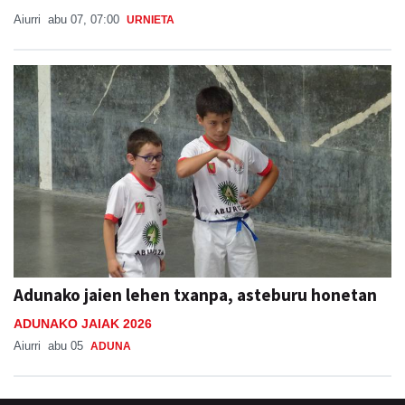
Aiurri
abu 07, 07:00
URNIETA
Adunako jaien lehen txanpa, asteburu honetan
ADUNAKO JAIAK 2026
Aiurri
abu 05
ADUNA