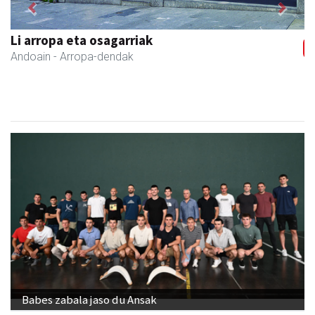
Previous
Next
Li arropa eta osagarriak
Andoain
- Arropa-dendak
Babes zabala jaso du Ansak