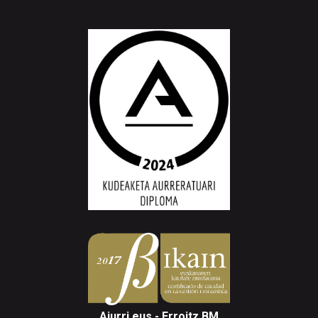
Aiurri.eus - Erroitz BM