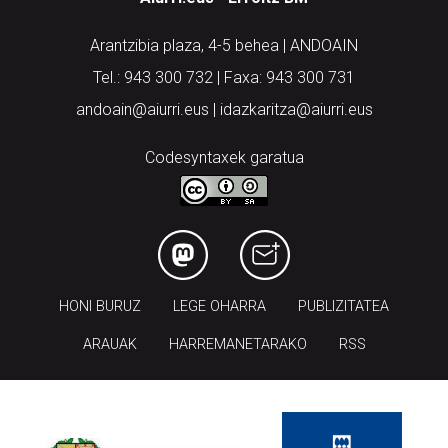
Arantzibia plaza, 4-5 behea | ANDOAIN
Tel.: 943 300 732 | Faxa: 943 300 731
andoain@aiurri.eus | idazkaritza@aiurri.eus
Codesyntaxek garatua
HONI BURUZ
LEGE OHARRA
PUBLIZITATEA
ARAUAK
HARREMANETARAKO
RSS