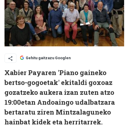
Gehitu gaitzazu Googlen
Xabier Payaren 'Piano gaineko
bertso-gogoetak' ekitaldi goxoaz
gozatzeko aukera izan zuten atzo
19:00etan Andoaingo udalbatzara
bertaratu ziren Mintzalaguneko
hainbat kidek eta herritarrek.