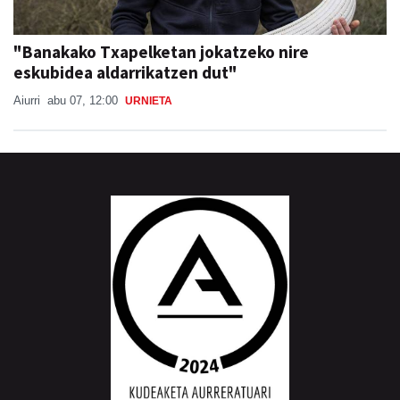
"Banakako Txapelketan jokatzeko nire
eskubidea aldarrikatzen dut"
Aiurri
abu 07, 12:00
URNIETA