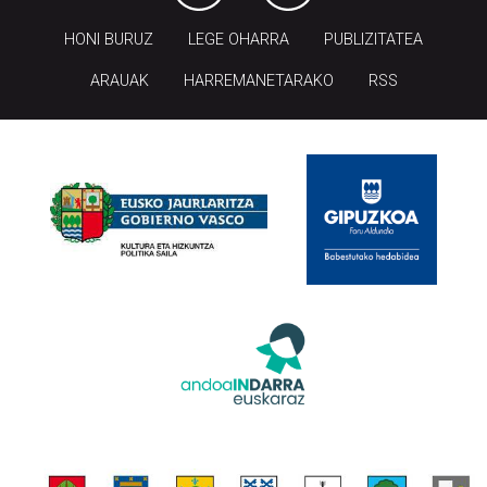
HONI BURUZ
LEGE OHARRA
PUBLIZITATEA
ARAUAK
HARREMANETARAKO
RSS