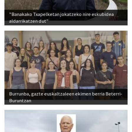
"Banakako Txapelketan jokatzeko nire eskubidea
aldarrikatzen dut"
Burrunba, gazte euskaltzaleen ekimen berria Beterri-
Buruntzan