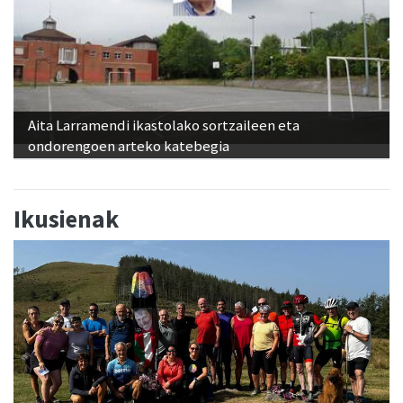
Aita Larramendi ikastolako sortzaileen eta
ondorengoen arteko katebegia
Ikusienak