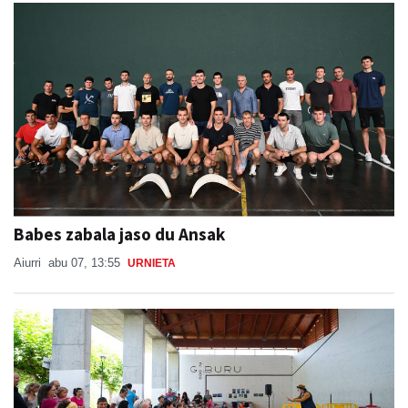
Babes zabala jaso du Ansak
Aiurri
abu 07, 13:55
URNIETA