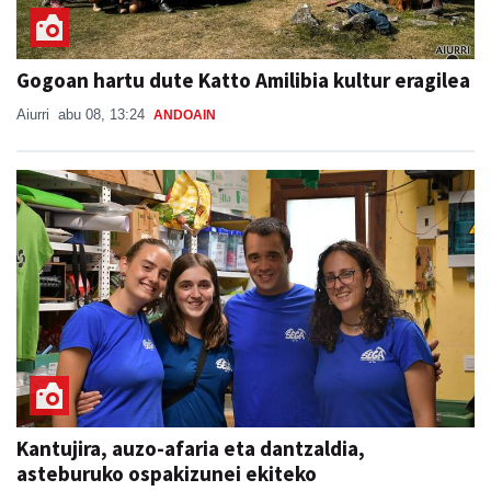
Gogoan hartu dute Katto Amilibia kultur eragilea
Aiurri
abu 08, 13:24
ANDOAIN
Kantujira, auzo-afaria eta dantzaldia,
asteburuko ospakizunei ekiteko