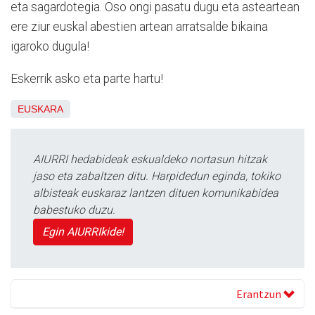
eta sagardotegia. Oso ongi pasatu dugu eta asteartean
ere ziur euskal abestien artean arratsalde bikaina
igaroko dugula!
Eskerrik asko eta parte hartu!
EUSKARA
AIURRI hedabideak eskualdeko nortasun hitzak
jaso eta zabaltzen ditu. Harpidedun eginda, tokiko
albisteak euskaraz lantzen dituen komunikabidea
babestuko duzu.
Egin AIURRIkide!
Erantzun