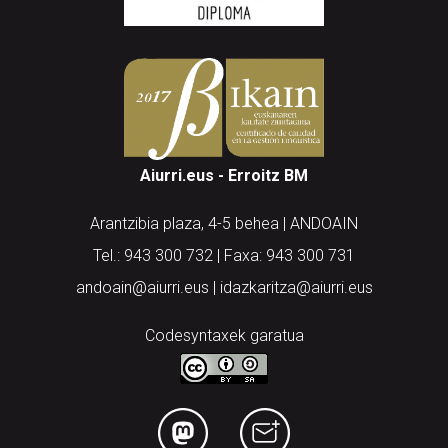
Aiurri.eus - Erroitz BM
Arantzibia plaza, 4-5 behea | ANDOAIN
Tel.: 943 300 732 | Faxa: 943 300 731
andoain@aiurri.eus | idazkaritza@aiurri.eus
Codesyntaxek garatua