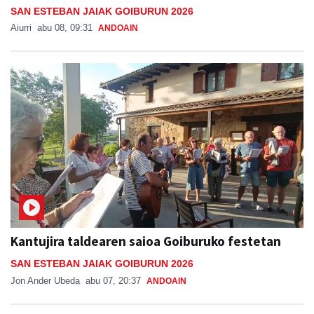
SAN ESTEBAN JAIAK GOIBURUN 2026
Aiurri
abu 08, 09:31
ANDOAIN
Kantujira taldearen saioa Goiburuko festetan
SAN ESTEBAN JAIAK GOIBURUN 2026
Jon Ander Ubeda
abu 07, 20:37
ANDOAIN