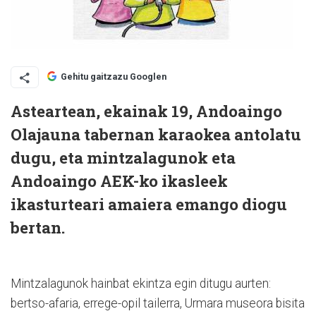
Gehitu gaitzazu Googlen
Asteartean, ekainak 19, Andoaingo
Olajauna tabernan karaokea antolatu
dugu, eta mintzalagunok eta
Andoaingo AEK-ko ikasleek
ikasturteari amaiera emango diogu
bertan.
Mintzalagunok hainbat ekintza egin ditugu aurten:
bertso-afaria, errege-opil tailerra, Urmara museora bisita