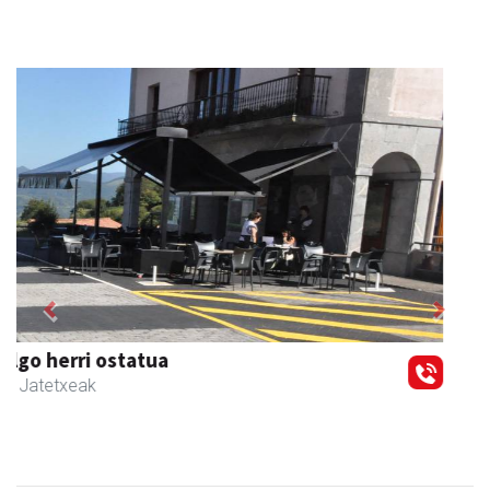
Previous
Next
Adats ileapaindegi eta estetika
Andoain
- Ile-apaindegiak