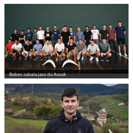
Babes zabala jaso du Ansak