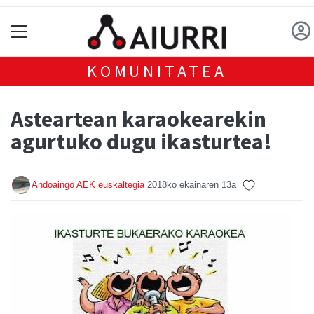
KOMUNITATEA
Asteartean karaokearekin
agurtuko dugu ikasturtea!
Andoaingo AEK euskaltegia
2018ko ekainaren 13a