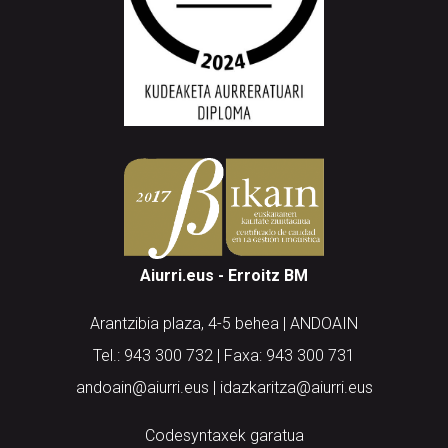
Aiurri.eus - Erroitz BM
Arantzibia plaza, 4-5 behea | ANDOAIN
Tel.: 943 300 732 | Faxa: 943 300 731
andoain@aiurri.eus | idazkaritza@aiurri.eus
Codesyntaxek garatua