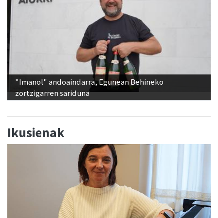
"Imanol" andoaindarra, Egunean Behineko
zortzigarren sariduna
Ikusienak