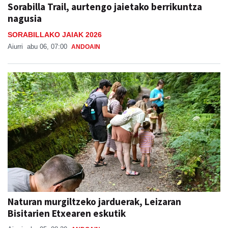
SORABILLAKO JAIAK 2026
Aiurri
abu 06, 07:00
ANDOAIN
Naturan murgiltzeko jarduerak, Leizaran
Bisitarien Etxearen eskutik
Aiurri
abu 05, 08:30
ANDOAIN