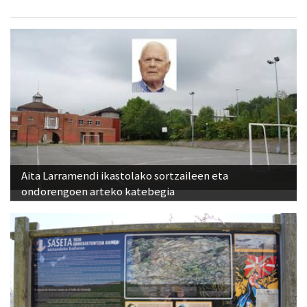
Aita Larramendi ikastolako sortzaileen eta
ondorengoen arteko katebegia