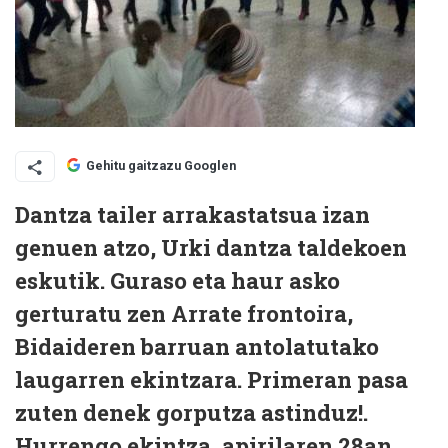
Gehitu gaitzazu Googlen
Dantza tailer arrakastatsua izan
genuen atzo, Urki dantza taldekoen
eskutik. Guraso eta haur asko
gerturatu zen Arrate frontoira,
Bidaideren barruan antolatutako
laugarren ekintzara. Primeran pasa
zuten denek gorputza astinduz!.
Hurrengo ekintza, apirilaren 28an