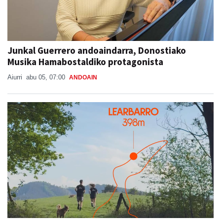
Junkal Guerrero andoaindarra, Donostiako
Musika Hamabostaldiko protagonista
Aiurri
abu 05, 07:00
ANDOAIN
Sorabilla Trail, aurtengo jaietako berrikuntza
nagusia