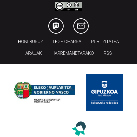
HONI BURUZ
LEGE OHARRA
PUBLIZITATEA
ARAUAK
HARREMANETARAKO
RSS