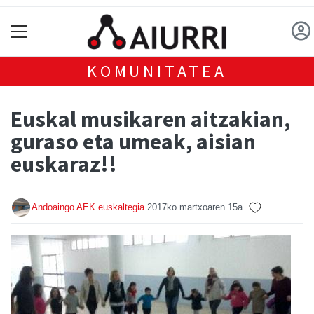
KOMUNITATEA
Euskal musikaren aitzakian,
guraso eta umeak, aisian
euskaraz!!
Andoaingo AEK euskaltegia
2017ko martxoaren 15a