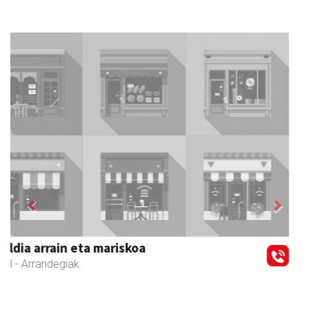
Previous
Next
Xixori belar-denda
Andoain
- Belar-denda