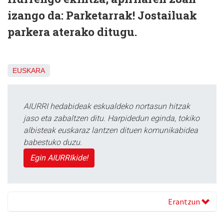
izango da: Parketarrak! Jostailuak
parkera aterako ditugu.
EUSKARA
AIURRI hedabideak eskualdeko nortasun hitzak
jaso eta zabaltzen ditu. Harpidedun eginda, tokiko
albisteak euskaraz lantzen dituen komunikabidea
babestuko duzu.
Egin AIURRIkide!
Erantzun