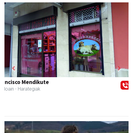
Previous
Next
Kiwi Corner English
Andoain
- Akademiak