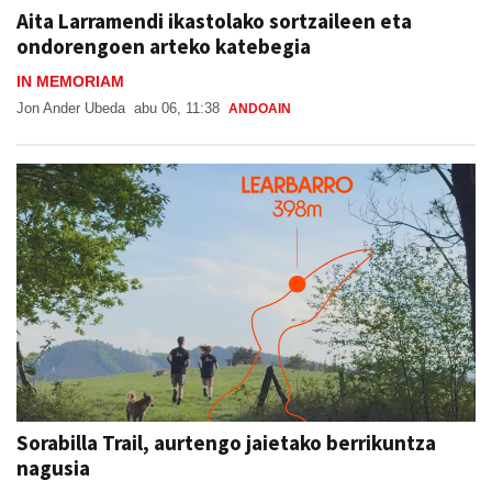
Aita Larramendi ikastolako sortzaileen eta
ondorengoen arteko katebegia
IN MEMORIAM
Jon Ander Ubeda
abu 06, 11:38
ANDOAIN
Sorabilla Trail, aurtengo jaietako berrikuntza
nagusia