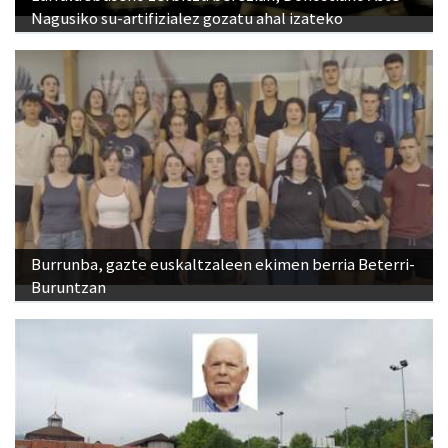
Nagusiko su-artifizialez gozatu ahal izateko
Burrunba, gazte euskaltzaleen ekimen berria Beterri-
Buruntzan