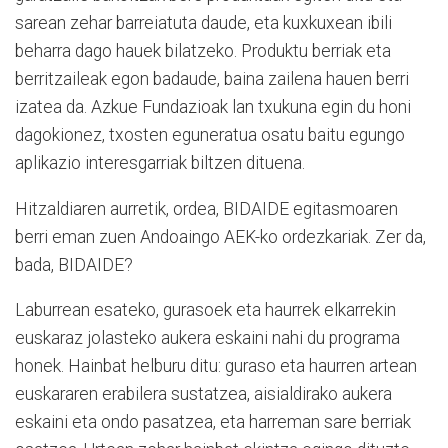
sarean zehar barreiatuta daude, eta kuxkuxean ibili
beharra dago hauek bilatzeko. Produktu berriak eta
berritzaileak egon badaude, baina zailena hauen berri
izatea da. Azkue Fundazioak lan txukuna egin du honi
dagokionez, txosten eguneratua osatu baitu egungo
aplikazio interesgarriak biltzen dituena.
Hitzaldiaren aurretik, ordea, BIDAIDE egitasmoaren
berri eman zuen Andoaingo AEK-ko ordezkariak. Zer da,
bada, BIDAIDE?
Laburrean esateko, gurasoek eta haurrek elkarrekin
euskaraz jolasteko aukera eskaini nahi du programa
honek. Hainbat helburu ditu: guraso eta haurren artean
euskararen erabilera sustatzea, aisialdirako aukera
eskaini eta ondo pasatzea, eta harreman sare berriak