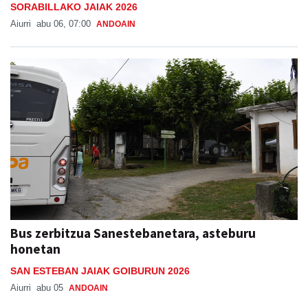
SORABILLAKO JAIAK 2026
Aiurri
abu 06, 07:00
ANDOAIN
Bus zerbitzua Sanestebanetara, asteburu
honetan
SAN ESTEBAN JAIAK GOIBURUN 2026
Aiurri
abu 05
ANDOAIN