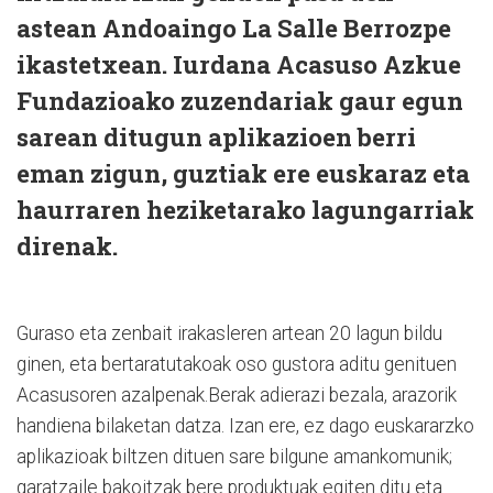
astean Andoaingo La Salle Berrozpe
ikastetxean. Iurdana Acasuso Azkue
Fundazioako zuzendariak gaur egun
sarean ditugun aplikazioen berri
eman zigun, guztiak ere euskaraz eta
haurraren heziketarako lagungarriak
direnak.
Guraso eta zenbait irakasleren artean 20 lagun bildu
ginen, eta bertaratutakoak oso gustora aditu genituen
Acasusoren azalpenak.Berak adierazi bezala, arazorik
handiena bilaketan datza. Izan ere, ez dago euskararzko
aplikazioak biltzen dituen sare bilgune amankomunik;
garatzaile bakoitzak bere produktuak egiten ditu eta