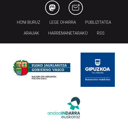
HONI BURUZ
LEGE OHARRA
PUBLIZITATEA
ARAUAK
HARREMANETARAKO
RSS