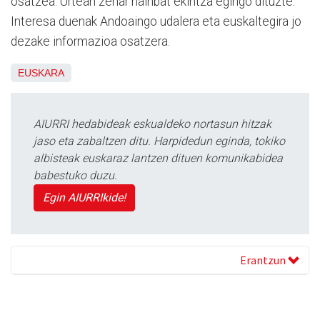
osatzea. Urtean zehar hainbat ekintza egingo dituzte.
Interesa duenak Andoaingo udalera eta euskaltegira jo
dezake informazioa osatzera.
EUSKARA
AIURRI hedabideak eskualdeko nortasun hitzak
jaso eta zabaltzen ditu. Harpidedun eginda, tokiko
albisteak euskaraz lantzen dituen komunikabidea
babestuko duzu.
Egin AIURRIkide!
Erantzun