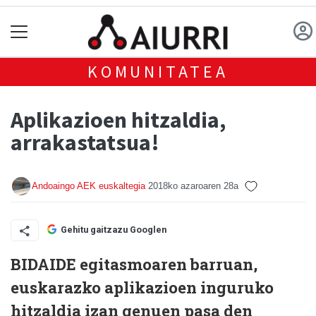
KOMUNITATEA
Aplikazioen hitzaldia,
arrakastatsua!
Andoaingo AEK euskaltegia
2018ko azaroaren 28a
Gehitu gaitzazu Googlen
BIDAIDE egitasmoaren barruan,
euskarazko aplikazioen inguruko
hitzaldia izan genuen pasa den