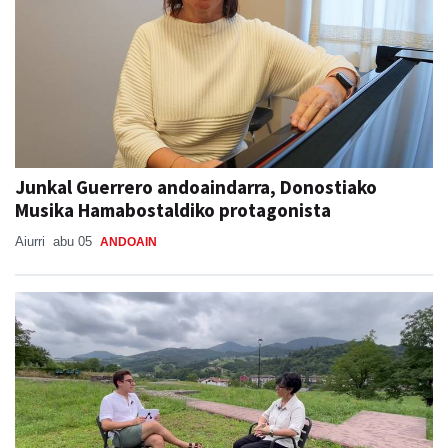
Junkal Guerrero andoaindarra, Donostiako
Musika Hamabostaldiko protagonista
Aiurri
abu 05
ANDOAIN