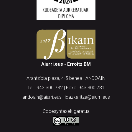
Aiurri.eus - Erroitz BM
Arantzibia plaza, 4-5 behea | ANDOAIN
Tel.: 943 300 732 | Faxa: 943 300 731
andoain@aiurri.eus | idazkaritza@aiurri.eus
Codesyntaxek garatua