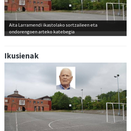
Aita Larramendi ikastolako sortzaileen eta
ondorengoen arteko katebegia
Ikusienak