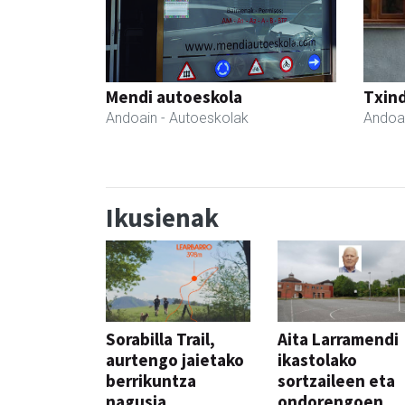
Mendi autoeskola
Txind
Andoain
- Autoeskolak
Andoa
Ikusienak
Sorabilla Trail,
Aita Larramendi
aurtengo jaietako
ikastolako
berrikuntza
sortzaileen eta
nagusia
ondorengoen