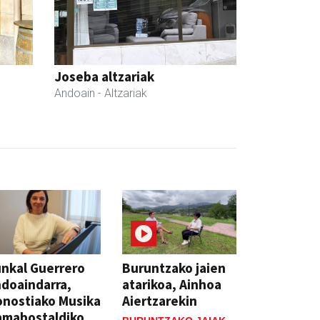
Joseba altzariak
Andoain
- Altzariak
nkal Guerrero
Buruntzako jaien
doaindarra,
atarikoa, Ainhoa
nostiako Musika
Aiertzarekin
amabostaldiko