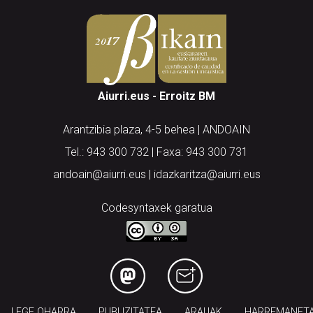
Aiurri.eus - Erroitz BM
Arantzibia plaza, 4-5 behea | ANDOAIN
Tel.: 943 300 732 | Faxa: 943 300 731
andoain@aiurri.eus | idazkaritza@aiurri.eus
Codesyntaxek garatua
LEGE OHARRA
PUBLIZITATEA
ARAUAK
HARREMANET