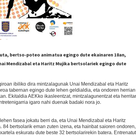
ta, bertso-poteo animatua egingo dute ekainaren 18an,
nai Mendizabal eta Haritz Mujika bertsolariek egingo dute
 giroan ibiliko dira mintzalagunak Unai Mendizabal eta Haritz
broa tabernan egingo dute lehen geldialdia, eta ondoren herrian
tan. Ekitaldia AEKko ikasleentzat, mintzalagunentzat eta herrita
entretenigarria igaro nahi duenak badaki nora jo.
ehen fasea jokatu berri da, eta Unai Mendizabal eta Haritz
a. 84 bertsolarik eman zuten izena, eta hainbat saioren ondoren,
xartela eskuratu dute beste 32 bertsolarirekin batera. Entrenatu