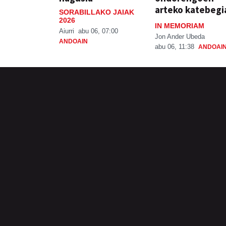
arteko katebegi
SORABILLAKO JAIAK
2026
IN MEMORIAM
Aiurri
abu 06, 07:00
Jon Ander Ubeda
ANDOAIN
abu 06, 11:38
ANDOAI