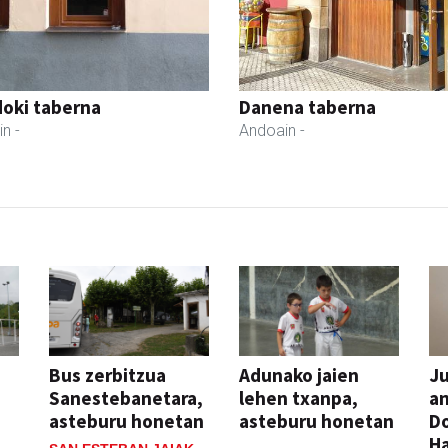
oki taberna
Danena taberna
in
-
Andoain
-
Bus zerbitzua
Adunako jaien
Ju
Sanestebanetara,
lehen txanpa,
an
asteburu honetan
asteburu honetan
Do
H