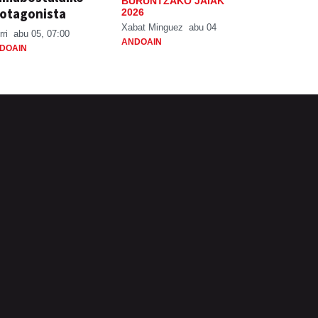
BURUNTZAKO JAIAK
otagonista
2026
Xabat Minguez
abu 04
rri
abu 05, 07:00
ANDOAIN
DOAIN