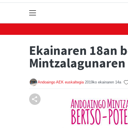
Ekainaren 18an 
Mintzalagunaren 
Andoaingo AEK euskaltegia
2019ko ekainaren 14a