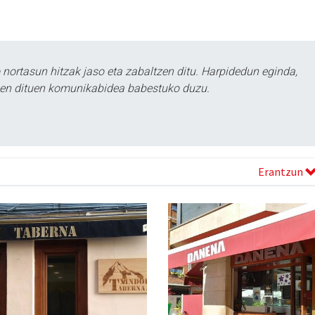
ortasun hitzak jaso eta zabaltzen ditu. Harpidedun eginda,
tzen dituen komunikabidea babestuko duzu.
Erantzun