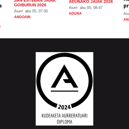
SAN ESTEBAN JAIAK
ADUNAKO JAIAK 2026
a
pr
GOIBURUN 2026
Aiurri
abu 05, 08:47
Aiurri
abu 05, 07:00
ADUNA
Aiu
ANDOAIN
AN
N