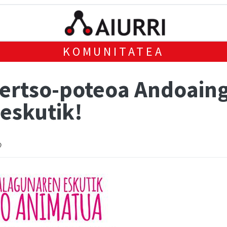
KOMUNITATEA
bertso-poteoa Andoain
eskutik!