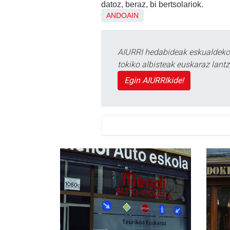
datoz, beraz, bi bertsolariok.
ANDOAIN
AIURRI hedabideak eskualdeko n
tokiko albisteak euskaraz lan
Egin AIURRIkide!