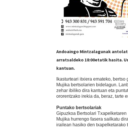
Andoaingo Mintzalagunak antolatu
arratsaldeko 18:00etatik hasita. U
kantuan.
Ikasturteari itxiera emateko, bertso
Mujika bertsolarien bidelagun. Lan
zehar ibiliko dira kantuan eta puntu
ororentzako irekia da, beraz, tarte 
Puntako bertsolariak
Gipuzkoa Bertsolari Txapelketaren l
Mujika hurrengo fasera sailkatu dir
irailean hasiko den txapelketarako t