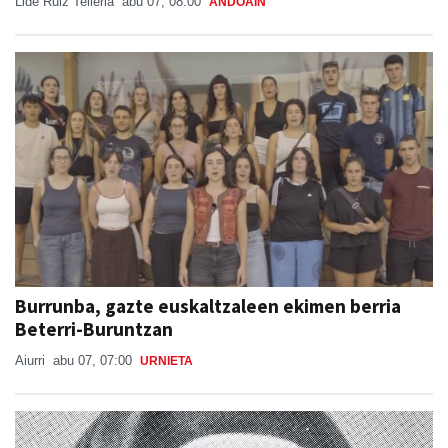
Lide Ruiz Telleria
abu 07, 08:00
ANDOAIN
Burrunba, gazte euskaltzaleen ekimen berria
Beterri-Buruntzan
Aiurri
abu 07, 07:00
URNIETA