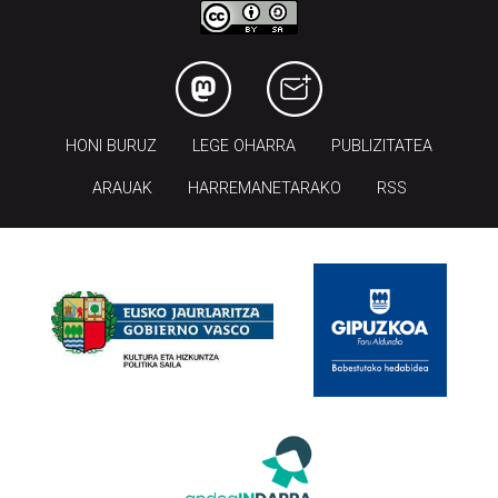
HONI BURUZ
LEGE OHARRA
PUBLIZITATEA
ARAUAK
HARREMANETARAKO
RSS