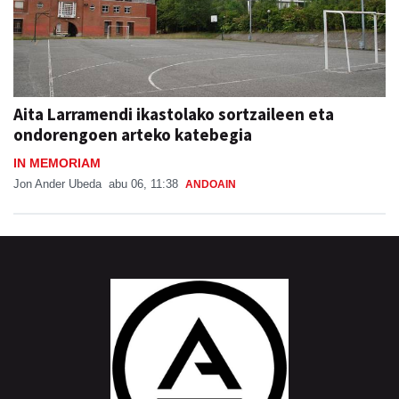
Aita Larramendi ikastolako sortzaileen eta
ondorengoen arteko katebegia
IN MEMORIAM
Jon Ander Ubeda
abu 06, 11:38
ANDOAIN