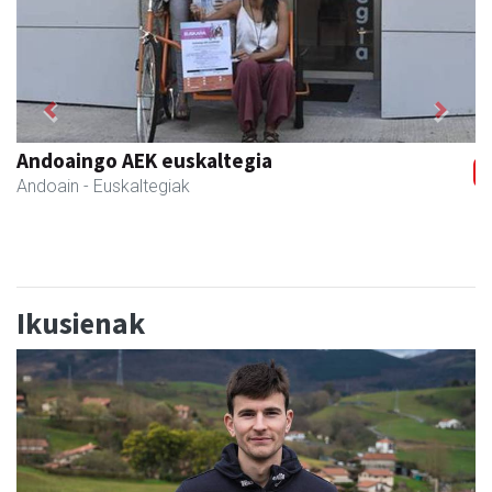
Previous
Next
Xixori belar-denda
Andoain
- Belar-denda
Ikusienak