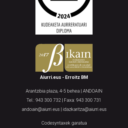
Aiurri.eus - Erroitz BM
Arantzibia plaza, 4-5 behea | ANDOAIN
Tel.: 943 300 732 | Faxa: 943 300 731
andoain@aiurri.eus | idazkaritza@aiurri.eus
Codesyntaxek garatua