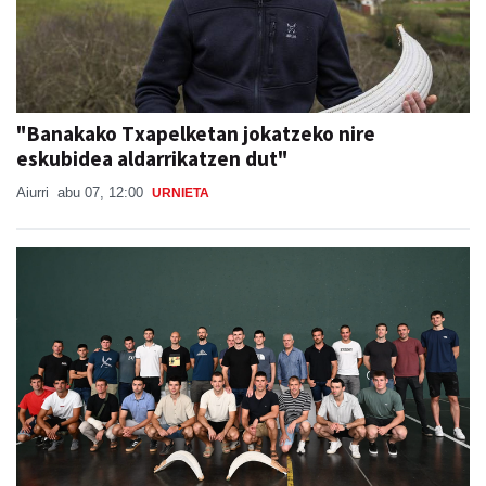
"Banakako Txapelketan jokatzeko nire
eskubidea aldarrikatzen dut"
Aiurri
abu 07, 12:00
URNIETA