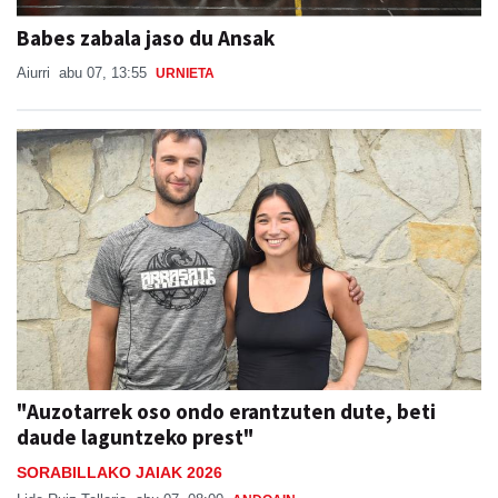
Babes zabala jaso du Ansak
Aiurri
abu 07, 13:55
URNIETA
"Auzotarrek oso ondo erantzuten dute, beti
daude laguntzeko prest"
SORABILLAKO JAIAK 2026