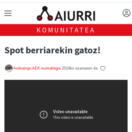
KOMUNITATEA
Spot berriarekin gatoz!
Andoaingo AEK euskaltegia
2019ko azaroaren 4a