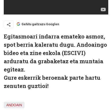
Gehitu gaitzazu Googlen
Egitasmoari indarra emateko asmoz,
spot berria kaleratu dugu. Andoaingo
bideo eta zine eskola (ESCIVI)
arduratu da grabaketaz eta muntaia
egiteaz.
Gure eskerrik beroenak parte hartu
zenuten guztioi!
ANDOAIN