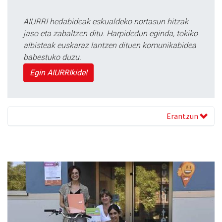
AIURRI hedabideak eskualdeko nortasun hitzak
jaso eta zabaltzen ditu. Harpidedun eginda, tokiko
albisteak euskaraz lantzen dituen komunikabidea
babestuko duzu.
Egin AIURRIkide!
Erantzun