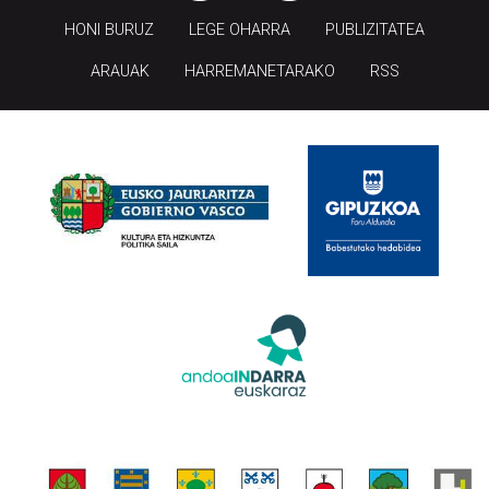
HONI BURUZ
LEGE OHARRA
PUBLIZITATEA
ARAUAK
HARREMANETARAKO
RSS