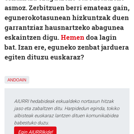
asmoz. Zerbitzuen berri emateaz gain,
egunerokotasunean hizkuntzak duen
garrantziaz hausnartzeko abagunea
eskaintzen digu.
Hemen
doa lagin
bat. Izan ere, eguneko zenbat jarduera
egiten dituzu euskaraz?
ANDOAIN
AIURRI hedabideak eskualdeko nortasun hitzak
jaso eta zabaltzen ditu. Harpidedun eginda, tokiko
albisteak euskaraz lantzen dituen komunikabidea
babestuko duzu.
Egin AIURRIkide!