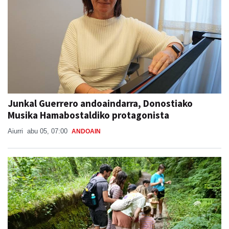
Junkal Guerrero andoaindarra, Donostiako
Musika Hamabostaldiko protagonista
Aiurri
abu 05, 07:00
ANDOAIN