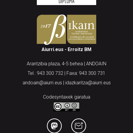
Aiurri.eus - Erroitz BM
Arantzibia plaza, 4-5 behea | ANDOAIN
Tel.: 943 300 732 | Faxa: 943 300 731
andoain@aiurri.eus | idazkaritza@aiurri.eus
Codesyntaxek garatua