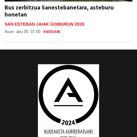
Bus zerbitzua Sanestebanetara, asteburu
honetan
SAN ESTEBAN JAIAK GOIBURUN 2026
Aiurri
abu 05, 07:00
ANDOAIN