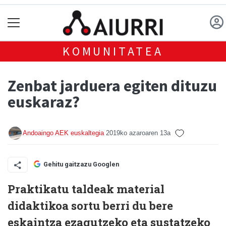
KOMUNITATEA
Zenbat jarduera egiten dituzu
euskaraz?
Andoaingo AEK euskaltegia
2019ko azaroaren 13a
Gehitu gaitzazu Googlen
Praktikatu taldeak material
didaktikoa sortu berri du bere
eskaintza ezagutzeko eta sustatzeko