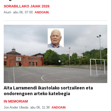
SORABILLAKO JAIAK 2026
Aiurri
abu 06, 07:00
ANDOAIN
Aita Larramendi ikastolako sortzaileen eta
ondorengoen arteko katebegia
IN MEMORIAM
Jon Ander Ubeda
abu 06, 11:38
ANDOAIN