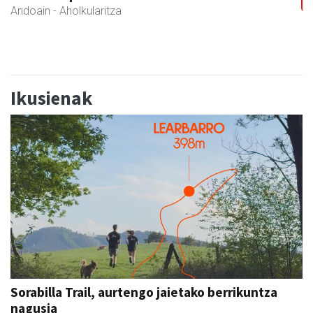
Andoain
- Hezkuntza
Ikusienak
Sorabilla Trail, aurtengo jaietako berrikuntza
nagusia