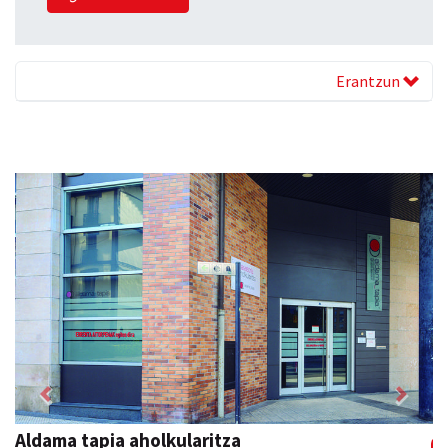
Erantzun
Previous
Next
La Salle Berrozpe Ikastetxea