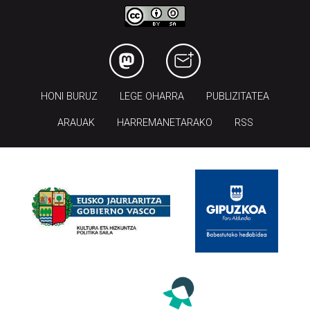
HONI BURUZ
LEGE OHARRA
PUBLIZITATEA
ARAUAK
HARREMANETARAKO
RSS