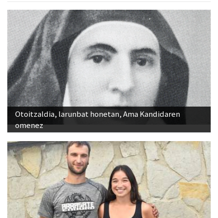
Otoitzaldia, larunbat honetan, Ama Kandidaren
omenez