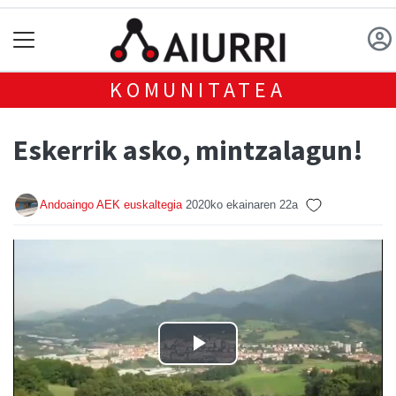
KOMUNITATEA
Eskerrik asko, mintzalagun!
Andoaingo AEK euskaltegia
2020ko ekainaren 22a