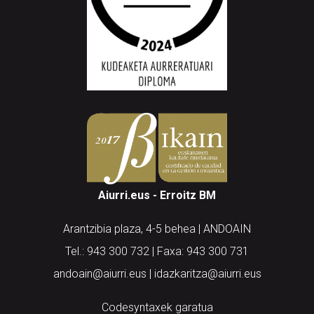
Aiurri.eus - Erroitz BM
Arantzibia plaza, 4-5 behea | ANDOAIN
Tel.: 943 300 732 | Faxa: 943 300 731
andoain@aiurri.eus | idazkaritza@aiurri.eus
Codesyntaxek garatua