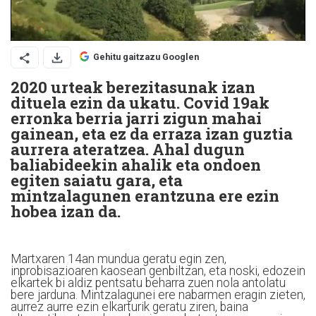
Gehitu gaitzazu Googlen
2020 urteak berezitasunak izan
dituela ezin da ukatu. Covid 19ak
erronka berria jarri zigun mahai
gainean, eta ez da erraza izan guztia
aurrera ateratzea. Ahal dugun
baliabideekin ahalik eta ondoen
egiten saiatu gara, eta
mintzalagunen erantzuna ere ezin
hobea izan da.
Martxaren 14an mundua geratu egin zen,
inprobisazioaren kaosean genbiltzan, eta noski, edozein
elkartek bi aldiz pentsatu beharra zuen nola antolatu
bere jarduna. Mintzalagunei ere nabarmen eragin zieten,
aurrez aurre ezin elkarturik geratu ziren, baina