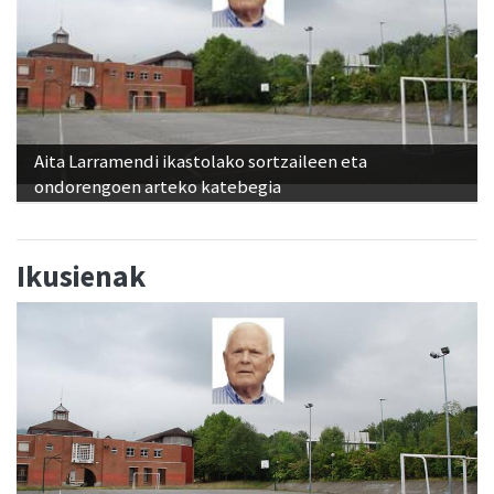
Aita Larramendi ikastolako sortzaileen eta
ondorengoen arteko katebegia
Ikusienak