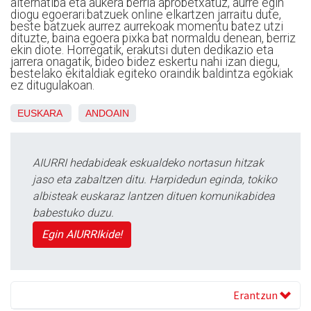
alternatiba eta aukera berria aprobetxatuz, aurre egin
diogu egoerari:batzuek online elkartzen jarraitu dute,
beste batzuek aurrez aurrekoak momentu batez utzi
dituzte, baina egoera pixka bat normaldu denean, berriz
ekin diote. Horregatik, erakutsi duten dedikazio eta
jarrera onagatik, bideo bidez eskertu nahi izan diegu,
bestelako ekitaldiak egiteko oraindik baldintza egokiak
ez ditugulakoan.
EUSKARA
ANDOAIN
AIURRI hedabideak eskualdeko nortasun hitzak
jaso eta zabaltzen ditu. Harpidedun eginda, tokiko
albisteak euskaraz lantzen dituen komunikabidea
babestuko duzu.
Egin AIURRIkide!
Erantzun