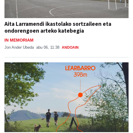
Aita Larramendi ikastolako sortzaileen eta
ondorengoen arteko katebegia
IN MEMORIAM
Jon Ander Ubeda
abu 06, 11:38
ANDOAIN