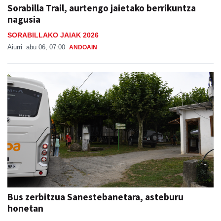
Sorabilla Trail, aurtengo jaietako berrikuntza
nagusia
SORABILLAKO JAIAK 2026
Aiurri
abu 06, 07:00
ANDOAIN
Bus zerbitzua Sanestebanetara, asteburu
honetan