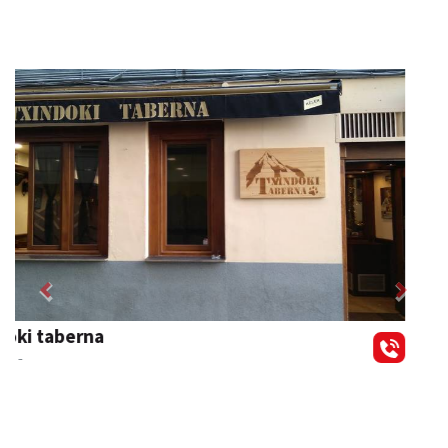
Previous
Next
Karrika auto konponketa
Andoain
- Auto konponketak