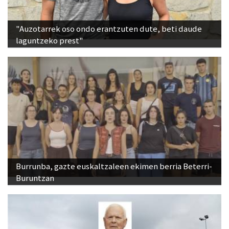
"Auzotarrek oso ondo erantzuten dute, beti daude
laguntzeko prest"
Burrunba, gazte euskaltzaleen ekimen berria Beterri-
Buruntzan