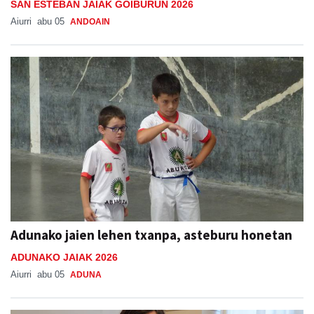
SAN ESTEBAN JAIAK GOIBURUN 2026
Aiurri
abu 05
ANDOAIN
Adunako jaien lehen txanpa, asteburu honetan
ADUNAKO JAIAK 2026
Aiurri
abu 05
ADUNA