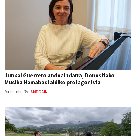
Junkal Guerrero andoaindarra, Donostiako
Musika Hamabostaldiko protagonista
Aiurri
abu 05
ANDOAIN