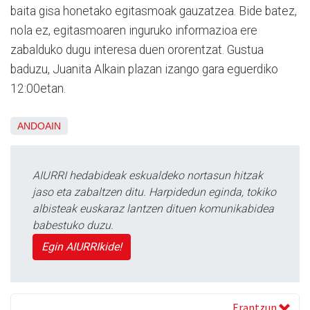
baita gisa honetako egitasmoak gauzatzea. Bide batez,
nola ez, egitasmoaren inguruko informazioa ere
zabalduko dugu interesa duen ororentzat. Gustua
baduzu, Juanita Alkain plazan izango gara eguerdiko
12:00etan.
ANDOAIN
AIURRI hedabideak eskualdeko nortasun hitzak
jaso eta zabaltzen ditu. Harpidedun eginda, tokiko
albisteak euskaraz lantzen dituen komunikabidea
babestuko duzu.
Egin AIURRIkide!
Erantzun