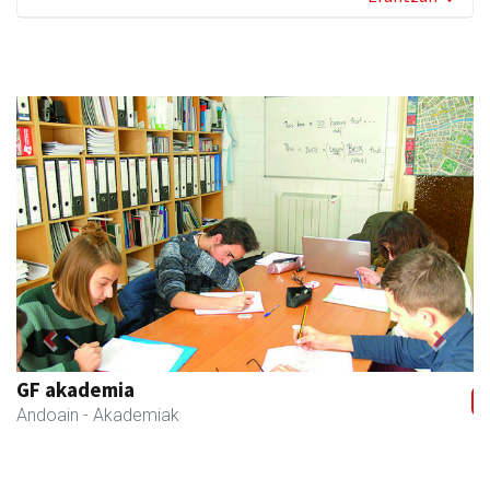
Previous
Next
Salkin
Andoain
- Merkatari elkarteak