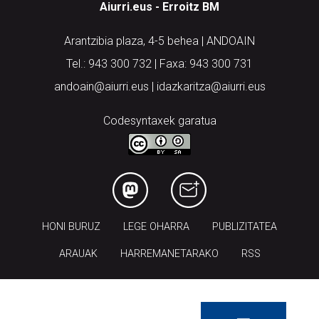
Aiurri.eus - Erroitz BM
Arantzibia plaza, 4-5 behea | ANDOAIN
Tel.: 943 300 732 | Faxa: 943 300 731
andoain@aiurri.eus | idazkaritza@aiurri.eus
Codesyntaxek garatua
HONI BURUZ
LEGE OHARRA
PUBLIZITATEA
ARAUAK
HARREMANETARAKO
RSS