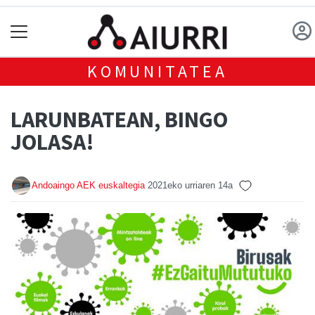
KOMUNITATEA
LARUNBATEAN, BINGO
JOLASA!
Andoaingo AEK euskaltegia
2021eko urriaren 14a