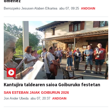
omenez
Berrozpeko Jesusen Alaben Elkartea
abu 07, 09:25
ANDOAIN
Kantujira taldearen saioa Goiburuko festetan
SAN ESTEBAN JAIAK GOIBURUN 2026
Jon Ander Ubeda
abu 07, 20:37
ANDOAIN