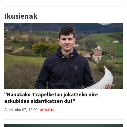
Ikusienak
"Banakako Txapelketan jokatzeko nire
eskubidea aldarrikatzen dut"
Aiurri
abu 07, 12:00
URNIETA