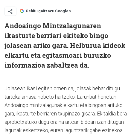
Gehitu gaitzazu Googlen
Andoaingo Mintzalagunaren
ikasturte berriari ekiteko bingo
jolasean ariko gara. Helburua kideok
elkartu eta egitasmoari buruzko
informazioa zabaltzea da.
Jolasean ikasi egiten omen da, jolasak behar ditugu
tarteka arnasa hobeto hartzeko. Larunbat honetan
Andoaingo mintzalagunak elkartu eta bingoan arituko
gara, ikasturte berriaren txupinazo gisara. Ekitaldia bera
aprobetxatuko dugu oraina artean bidean izan ditugun
lagunak eskertzeko, euren laguntzarik gabe ezinekoa