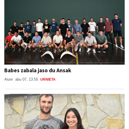
Babes zabala jaso du Ansak
Aiurri
abu 07, 13:55
URNIETA