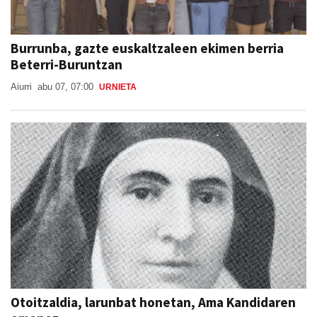
Burrunba, gazte euskaltzaleen ekimen berria
Beterri-Buruntzan
Aiurri
abu 07, 07:00
URNIETA
Otoitzaldia, larunbat honetan, Ama Kandidaren