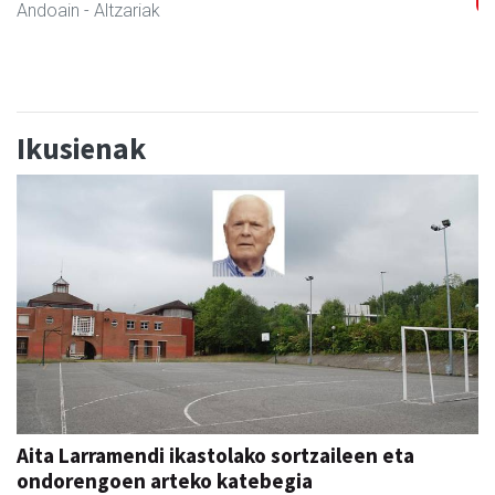
Andoain
- Kirol dendak
Ikusienak
Aita Larramendi ikastolako sortzaileen eta
ondorengoen arteko katebegia