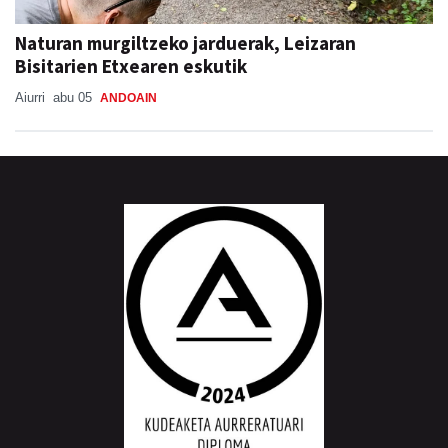
Naturan murgiltzeko jarduerak, Leizaran
Bisitarien Etxearen eskutik
Aiurri
abu 05
ANDOAIN