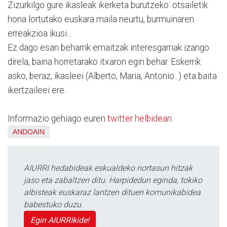
Zizurkilgo gure ikasleak ikerketa burutzeko: otsailetik
hona lortutako euskara maila neurtu, burmuinaren
erreakzioa ikusi...
Ez dago esan beharrik emaitzak interesgarriak izango
direla, baina horretarako itxaron egin behar. Eskerrik
asko, beraz, ikasleei (Alberto, Maria, Antonio...) eta baita
ikertzaileei ere.
Informazio gehiago euren
twitter helbidean
.
ANDOAIN
AIURRI hedabideak eskualdeko nortasun hitzak
jaso eta zabaltzen ditu. Harpidedun eginda, tokiko
albisteak euskaraz lantzen dituen komunikabidea
babestuko duzu.
Egin AIURRIkide!