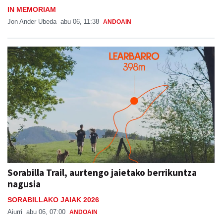
IN MEMORIAM
Jon Ander Ubeda
abu 06, 11:38
ANDOAIN
Sorabilla Trail, aurtengo jaietako berrikuntza
nagusia
SORABILLAKO JAIAK 2026
Aiurri
abu 06, 07:00
ANDOAIN