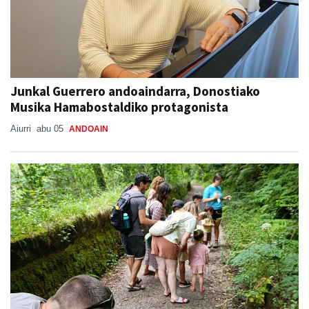
Junkal Guerrero andoaindarra, Donostiako
Musika Hamabostaldiko protagonista
Aiurri
abu 05
ANDOAIN