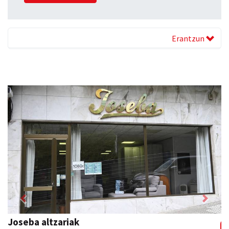
Erantzun
Previous
Next
Ormendi kirolak