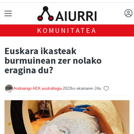
KOMUNITATEA
Euskara ikasteak
burmuinean zer nolako
eragina du?
Andoaingo AEK euskaltegia
2022ko ekainaren 24a