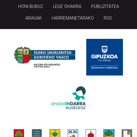
HONI BURUZ
LEGE OHARRA
PUBLIZITATEA
ARAUAK
HARREMANETARAKO
RSS