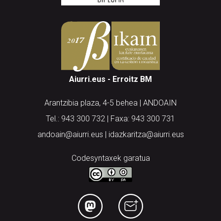
Aiurri.eus - Erroitz BM
Arantzibia plaza, 4-5 behea | ANDOAIN
Tel.: 943 300 732 | Faxa: 943 300 731
andoain@aiurri.eus | idazkaritza@aiurri.eus
Codesyntaxek garatua