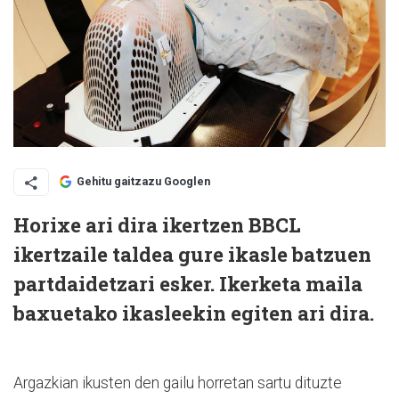
Gehitu gaitzazu Googlen
Horixe ari dira ikertzen BBCL
ikertzaile taldea gure ikasle batzuen
partdaidetzari esker. Ikerketa maila
baxuetako ikasleekin egiten ari dira
.
Argazkian ikusten den gailu horretan sartu dituzte