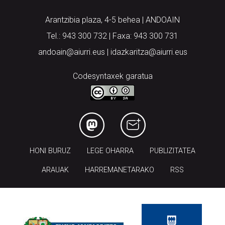
Arantzibia plaza, 4-5 behea | ANDOAIN
Tel.: 943 300 732 | Faxa: 943 300 731
andoain@aiurri.eus | idazkaritza@aiurri.eus
Codesyntaxek garatua
HONI BURUZ
LEGE OHARRA
PUBLIZITATEA
ARAUAK
HARREMANETARAKO
RSS