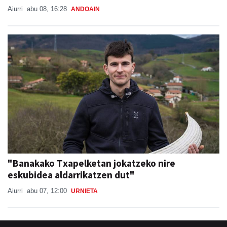
Aiurri
abu 08, 16:28
ANDOAIN
"Banakako Txapelketan jokatzeko nire
eskubidea aldarrikatzen dut"
Aiurri
abu 07, 12:00
URNIETA