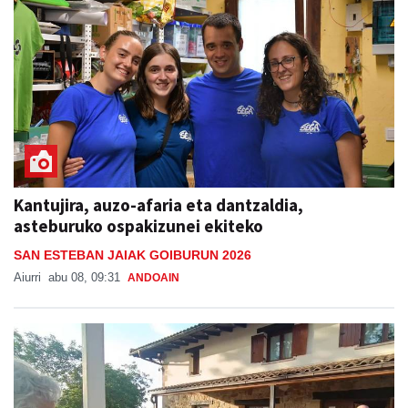
Kantujira, auzo-afaria eta dantzaldia,
asteburuko ospakizunei ekiteko
SAN ESTEBAN JAIAK GOIBURUN 2026
Aiurri
abu 08, 09:31
ANDOAIN