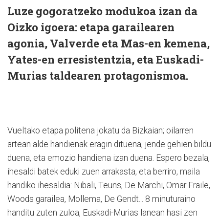
Luze gogoratzeko modukoa izan da
Oizko igoera: etapa garailearen
agonia, Valverde eta Mas-en kemena,
Yates-en erresistentzia, eta Euskadi-
Murias taldearen protagonismoa.
Vueltako etapa politena jokatu da Bizkaian; oilarren
artean alde handienak eragin dituena, jende gehien bildu
duena, eta emozio handiena izan duena. Espero bezala,
ihesaldi batek eduki zuen arrakasta, eta berriro, maila
handiko ihesaldia: Nibali, Teuns, De Marchi, Omar Fraile,
Woods garailea, Mollema, De Gendt... 8 minuturaino
handitu zuten zuloa, Euskadi-Murias lanean hasi zen