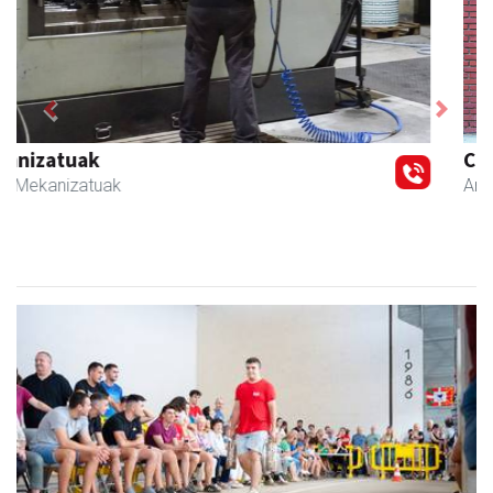
Previous
Next
Coviran Karrika
Andoain
- Janari-dendak