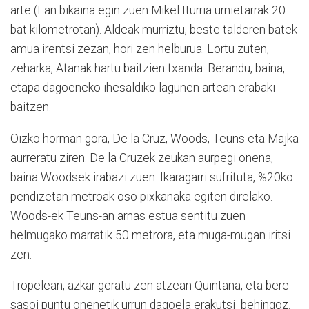
arte (Lan bikaina egin zuen Mikel Iturria urnietarrak 20
bat kilometrotan). Aldeak murriztu, beste talderen batek
amua irentsi zezan, hori zen helburua. Lortu zuten,
zeharka, Atanak hartu baitzien txanda. Berandu, baina,
etapa dagoeneko ihesaldiko lagunen artean erabaki
baitzen.
Oizko horman gora, De la Cruz, Woods, Teuns eta Majka
aurreratu ziren. De la Cruzek zeukan aurpegi onena,
baina Woodsek irabazi zuen. Ikaragarri sufrituta, %20ko
pendizetan metroak oso pixkanaka egiten direlako.
Woods-ek Teuns-an arnas estua sentitu zuen
helmugako marratik 50 metrora, eta muga-mugan iritsi
zen.
Tropelean, azkar geratu zen atzean Quintana, eta bere
sasoi puntu onenetik urrun dagoela erakutsi behingoz.