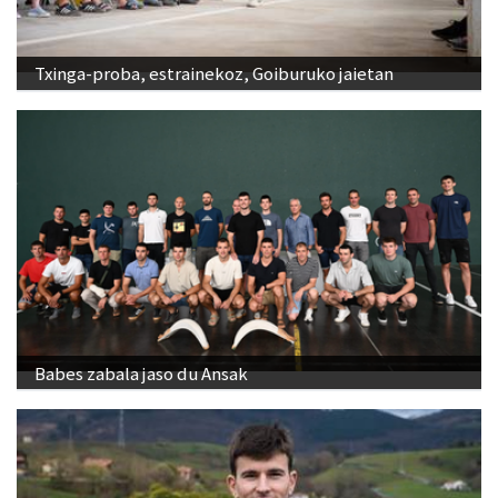
Txinga-proba, estrainekoz, Goiburuko jaietan
Babes zabala jaso du Ansak