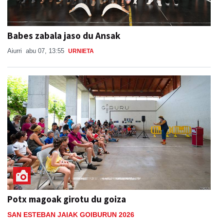
Babes zabala jaso du Ansak
Aiurri
abu 07, 13:55
URNIETA
Potx magoak girotu du goiza
SAN ESTEBAN JAIAK GOIBURUN 2026