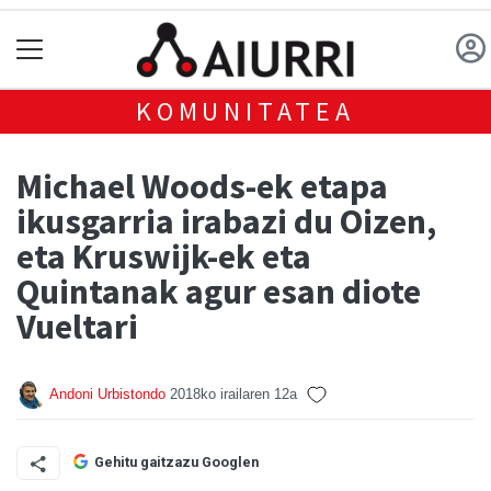
KOMUNITATEA
Michael Woods-ek etapa
ikusgarria irabazi du Oizen,
eta Kruswijk-ek eta
Quintanak agur esan diote
Vueltari
Andoni Urbistondo
2018ko irailaren 12a
Gehitu gaitzazu Googlen