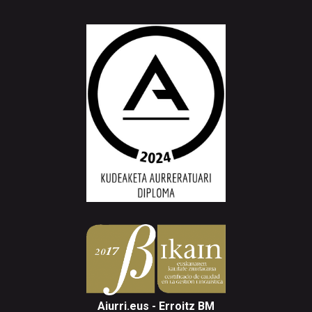
Aiurri.eus - Erroitz BM