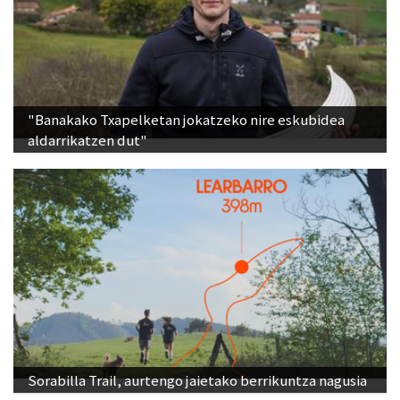
"Banakako Txapelketan jokatzeko nire eskubidea
aldarrikatzen dut"
Sorabilla Trail, aurtengo jaietako berrikuntza nagusia