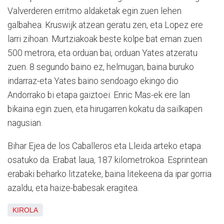
Valverderen erritmo aldaketak egin zuen lehen
galbahea. Kruswijk atzean geratu zen, eta Lopez ere
larri zihoan. Murtziakoak beste kolpe bat eman zuen
500 metrora, eta orduan bai, orduan Yates atzeratu
zuen. 8 segundo baino ez, helmugan, baina buruko
indarraz-eta Yates baino sendoago ekingo dio
Andorrako bi etapa gaiztoei. Enric Mas-ek ere lan
bikaina egin zuen, eta hirugarren kokatu da sailkapen
nagusian.
Bihar Ejea de los Caballeros eta Lleida arteko etapa
osatuko da. Erabat laua, 187 kilometrokoa. Esprintean
erabaki beharko litzateke, baina litekeena da ipar gorria
azaldu, eta haize-babesak eragitea.
KIROLA