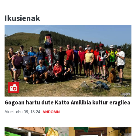
Ikusienak
Gogoan hartu dute Katto Amilibia kultur eragilea
Aiurri
abu 08, 13:24
ANDOAIN