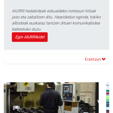
AIURRI hedabideak eskualdeko nortasun hitzak
jaso eta zabaltzen ditu. Harpidedun eginda, tokiko
albisteak euskaraz lantzen dituen komunikabidea
babestuko duzu.
Egin AIURRIkide!
Erantzun