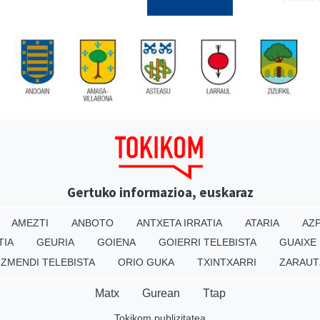
Gertuko informazioa, euskaraz
AMEZTI
ANBOTO
ANTXETA IRRATIA
ATARIA
AZP
TIA
GEURIA
GOIENA
GOIERRI TELEBISTA
GUAIXE
IZMENDI TELEBISTA
ORIO GUKA
TXINTXARRI
ZARAUT
Matx
Gurean
Ttap
Tokikom publizitatea