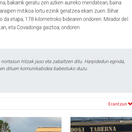
ena, bakarrik geratu zen azken aurreko mendatean, baina
raipen mitikoa lortu ezinik geratzea ekarri zuen. Bihar
 da etapa, 178 kilometroko bidearen ondoren. Mirador del
tan, eta Covadonga gaiztoa, ondoren.
ortasun hitzak jaso eta zabaltzen ditu. Harpidedun eginda,
tzen dituen komunikabidea babestuko duzu.
Erantzun