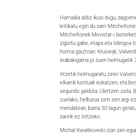
Hamaika aldiz ikusi dugu, dagoene
kritikatu egin du sarri Mitcheltone
Mitcheltonek Movistar-i lasterketa
zigortu gabe, etapa eta lidergoa 
horma gaiztoan. Kruswijk, Valver
erabakigarria jo zuen helmugatik 
Atzetik helmugaratu ziren Valverd
elkarrik kontuak eskatzen, eta be
segundo galduta. Ulertzen zaila, 
zuelako, helburua zein zen argi e
mendatean, baina 30 lagun geratu z
saririk ez lortzeko.
Michal Kwiatkowski izan zen egune