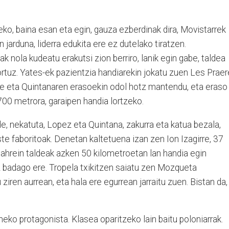
ko, baina esan eta egin, gauza ezberdinak dira, Movistarrek
n jarduna, liderra edukita ere ez dutelako tiratzen.
k nola kudeatu erakutsi zion berriro, lanik egin gabe, taldea
lortuz. Yates-ek pazientzia handiarekin jokatu zuen Les Prae
de eta Quintanaren erasoekin odol hotz mantendu, eta eraso
700 metrora, garaipen handia lortzeko.
e, nekatuta, Lopez eta Quintana, zakurra eta katua bezala,
ste faboritoak. Denetan kaltetuena izan zen Ion Izagirre, 37
Bahrein taldeak azken 50 kilometroetan lan handia egin
z badago ere. Tropela txikitzen saiatu zen Mozqueta
iren aurrean, eta hala ere egurrean jarraitu zuen. Bistan da,
ko protagonista. Klasea oparitzeko lain baitu poloniarrak.