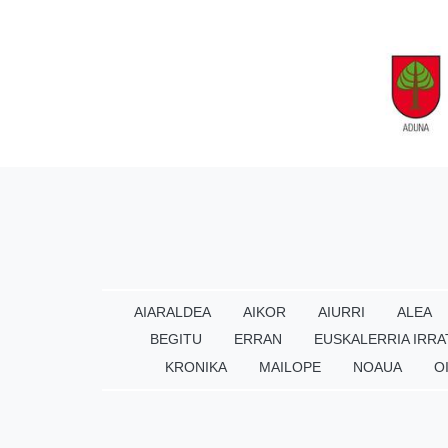
AIARALDEA
AIKOR
AIURRI
ALEA
BEGITU
ERRAN
EUSKALERRIA IRRA
KRONIKA
MAILOPE
NOAUA
O