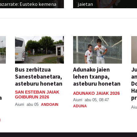
azarrate: Eusteko kemena
jaietan
Bus zerbitzua
Adunako jaien
Ju
Sanestebanetara,
lehen txanpa,
an
asteburu honetan
asteburu honetan
Do
H
SAN ESTEBAN JAIAK
ADUNAKO JAIAK 2026
a
pr
GOIBURUN 2026
Aiurri
abu 05, 08:47
Aiurri
abu 05
ANDOAIN
ADUNA
Aiu
N