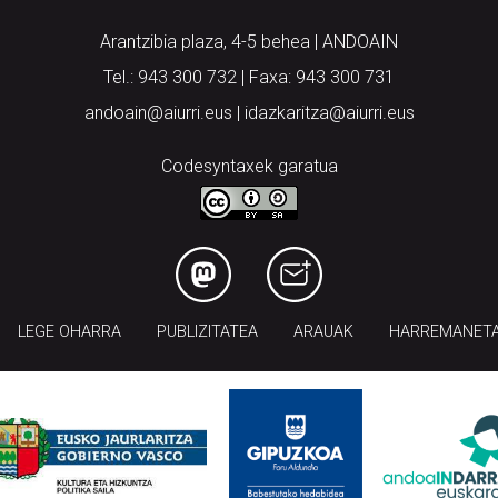
Arantzibia plaza, 4-5 behea | ANDOAIN
Tel.: 943 300 732 | Faxa: 943 300 731
andoain@aiurri.eus | idazkaritza@aiurri.eus
Codesyntaxek garatua
LEGE OHARRA
PUBLIZITATEA
ARAUAK
HARREMANET