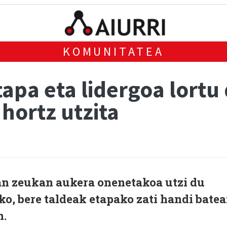
KOMUNITATEA
apa eta lidergoa lortu 
 hortz utzita
n zeukan aukera onenetakoa utzi du
ko, bere taldeak etapako zati handi bate
n.