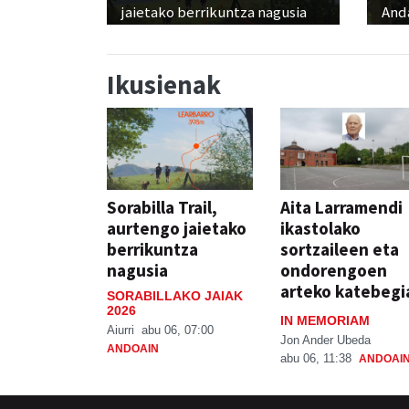
jaietako berrikuntza nagusia
And
Ikusienak
Sorabilla Trail,
Aita Larramendi
aurtengo jaietako
ikastolako
berrikuntza
sortzaileen eta
nagusia
ondorengoen
arteko katebegi
SORABILLAKO JAIAK
2026
IN MEMORIAM
Aiurri
abu 06, 07:00
Jon Ander Ubeda
ANDOAIN
abu 06, 11:38
ANDOAI