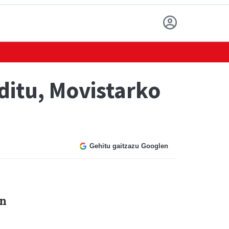
ditu, Movistarko
Gehitu gaitzazu Googlen
an