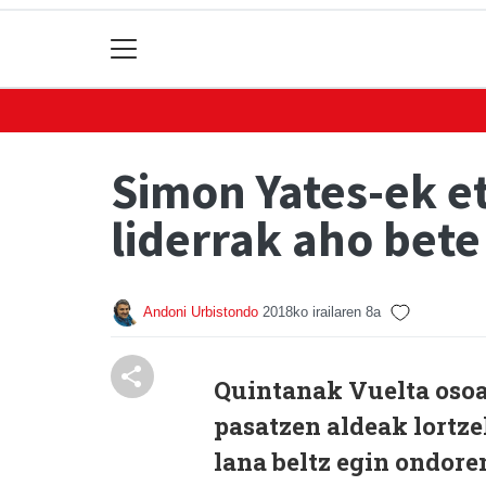
Simon Yates-ek et
liderrak aho bete
Andoni Urbistondo
2018ko irailaren 8a
Quintanak Vuelta osoa
pasatzen aldeak lortze
lana beltz egin ondore