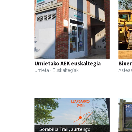
Urnietako AEK euskaltegia
Bixen
Urnieta
- Euskaltegiak
Astea
Sorabilla Trail, aurtengo