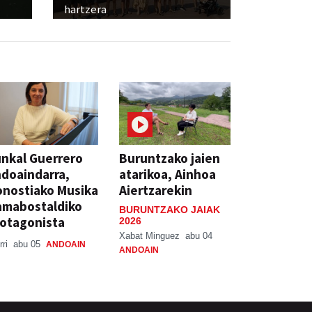
hartzera
nkal Guerrero
Buruntzako jaien
doaindarra,
atarikoa, Ainhoa
nostiako Musika
Aiertzarekin
amabostaldiko
BURUNTZAKO JAIAK
otagonista
2026
Xabat Minguez
abu 04
rri
abu 05
ANDOAIN
ANDOAIN