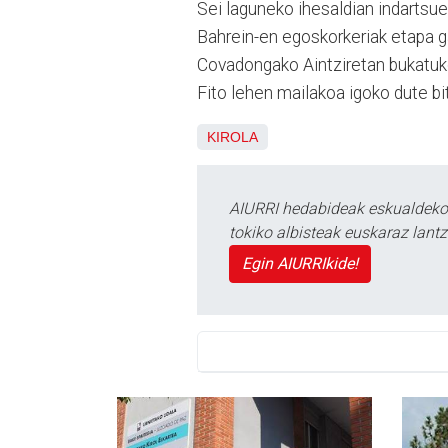
Sei laguneko ihesaldian indartsu
Bahrein-en egoskorkeriak etapa ga
Covadongako Aintziretan bukatuko
Fito lehen mailakoa igoko dute bi
KIROLA
AIURRI hedabideak eskualdeko n
tokiko albisteak euskaraz lan
Egin AIURRIkide!