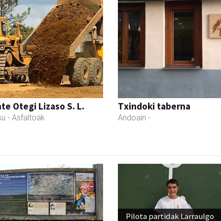
te Otegi Lizaso S. L.
Txindoki taberna
su
- Asfaltoak
Andoain
-
Pilota partidak Larraulgo