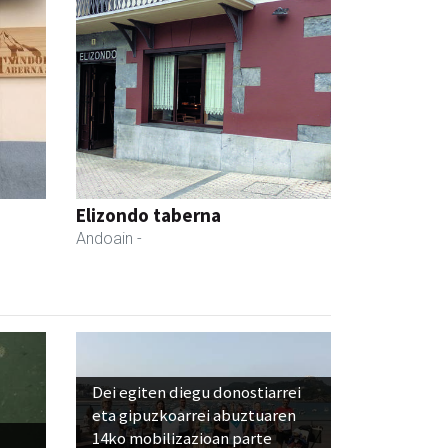
Elizondo taberna
Andoain
-
Dei egiten diegu donostiarrei
eta gipuzkoarrei abuztuaren
14ko mobilizazioan parte