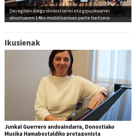
Dei egiten diegu donostiarrei eta gipuzkoarrei
abuztuaren 14ko mobilizazioan parte hartzera
Ikusienak
Junkal Guerrero andoaindarra, Donostiako
Musika Hamabostaldiko protagonista