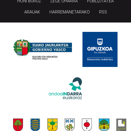
HONI BURUZ
LEGE OHARRA
PUBLIZITATEA
ARAUAK
HARREMANETARAKO
RSS