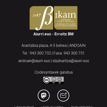
Aiurri.eus - Erroitz BM
Arantzibia plaza, 4-5 behea | ANDOAIN
Tel.: 943 300 732 | Faxa: 943 300 731
andoain@aiurri.eus | idazkaritza@aiurri.eus
Codesyntaxek garatua