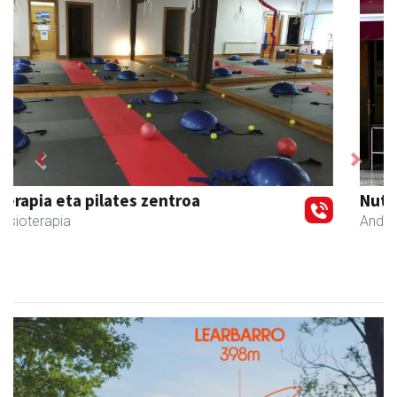
Previous
Next
NutriEskola
Andoain
- Ikasketak