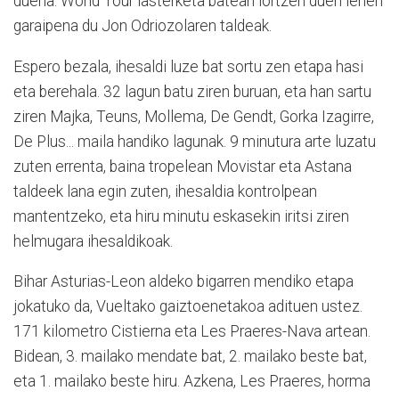
duena. World Tour lasterketa batean lortzen duen lehen
garaipena du Jon Odriozolaren taldeak.
Espero bezala, ihesaldi luze bat sortu zen etapa hasi
eta berehala. 32 lagun batu ziren buruan, eta han sartu
ziren Majka, Teuns, Mollema, De Gendt, Gorka Izagirre,
De Plus... maila handiko lagunak. 9 minutura arte luzatu
zuten errenta, baina tropelean Movistar eta Astana
taldeek lana egin zuten, ihesaldia kontrolpean
mantentzeko, eta hiru minutu eskasekin iritsi ziren
helmugara ihesaldikoak.
Bihar Asturias-Leon aldeko bigarren mendiko etapa
jokatuko da, Vueltako gaiztoenetakoa adituen ustez.
171 kilometro Cistierna eta Les Praeres-Nava artean.
Bidean, 3. mailako mendate bat, 2. mailako beste bat,
eta 1. mailako beste hiru. Azkena, Les Praeres, horma