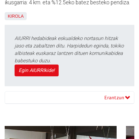
ikusgarria: 4 km. eta %12.5eko batez besteko pendiza.
KIROLA
AIURRI hedabideak eskualdeko nortasun hitzak
jaso eta zabaltzen ditu. Harpidedun eginda, tokiko
albisteak euskaraz lantzen dituen komunikabidea
babestuko duzu.
Egin AIURRIkide!
Erantzun