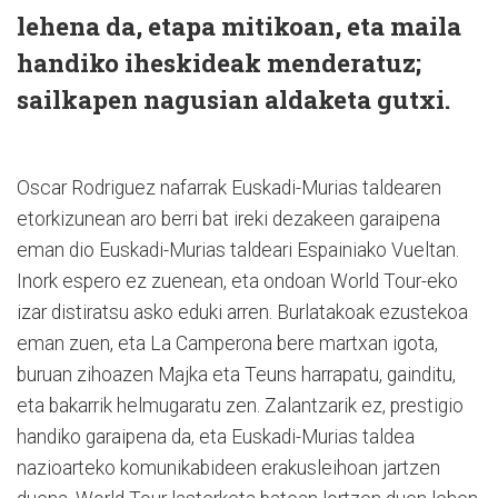
lehena da, etapa mitikoan, eta maila
handiko iheskideak menderatuz;
sailkapen nagusian aldaketa gutxi.
Oscar Rodriguez nafarrak Euskadi-Murias taldearen
etorkizunean aro berri bat ireki dezakeen garaipena
eman dio Euskadi-Murias taldeari Espainiako Vueltan.
Inork espero ez zuenean, eta ondoan World Tour-eko
izar distiratsu asko eduki arren. Burlatakoak ezustekoa
eman zuen, eta La Camperona bere martxan igota,
buruan zihoazen Majka eta Teuns harrapatu, gainditu,
eta bakarrik helmugaratu zen. Zalantzarik ez, prestigio
handiko garaipena da, eta Euskadi-Murias taldea
nazioarteko komunikabideen erakusleihoan jartzen