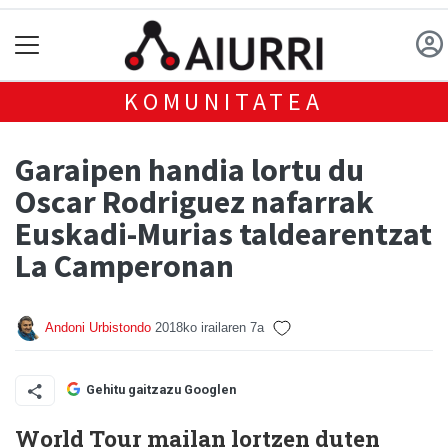
KOMUNITATEA
Garaipen handia lortu du
Oscar Rodriguez nafarrak
Euskadi-Murias taldearentzat
La Camperonan
Andoni Urbistondo
2018ko irailaren 7a
Gehitu gaitzazu Googlen
World Tour mailan lortzen duten