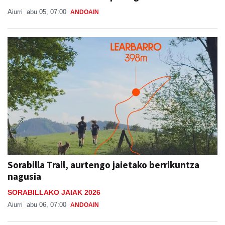
Aiurri
abu 05, 07:00
ANDOAIN
Sorabilla Trail, aurtengo jaietako berrikuntza
nagusia
SORABILLAKO JAIAK 2026
Aiurri
abu 06, 07:00
ANDOAIN