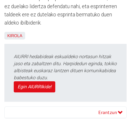
ez duelako lidertza defendatu nahi, eta esprinterren
taldeek ere ez dutelako esprinta bermatuko duen
aldeko ibilbiderik.
KIROLA
AIURRI hedabideak eskualdeko nortasun hitzak
jaso eta zabaltzen ditu. Harpidedun eginda, tokiko
albisteak euskaraz lantzen dituen komunikabidea
babestuko duzu.
Egin AIURRIkide!
Erantzun