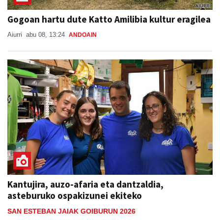
Gogoan hartu dute Katto Amilibia kultur eragilea
Aiurri
abu 08, 13:24
ANDOAIN
Kantujira, auzo-afaria eta dantzaldia,
asteburuko ospakizunei ekiteko
SAN ESTEBAN JAIAK GOIBURUN 2026