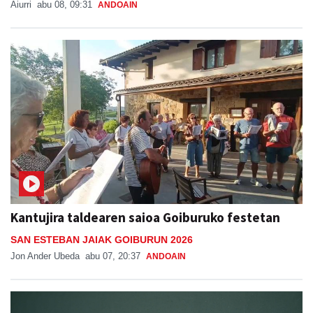
Aiurri
abu 08, 09:31
ANDOAIN
Kantujira taldearen saioa Goiburuko festetan
SAN ESTEBAN JAIAK GOIBURUN 2026
Jon Ander Ubeda
abu 07, 20:37
ANDOAIN