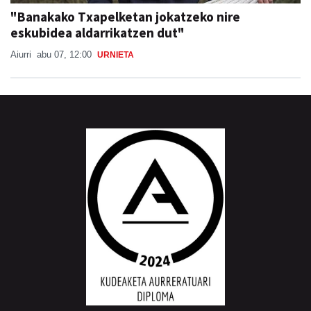
"Banakako Txapelketan jokatzeko nire
eskubidea aldarrikatzen dut"
Aiurri
abu 07, 12:00
URNIETA