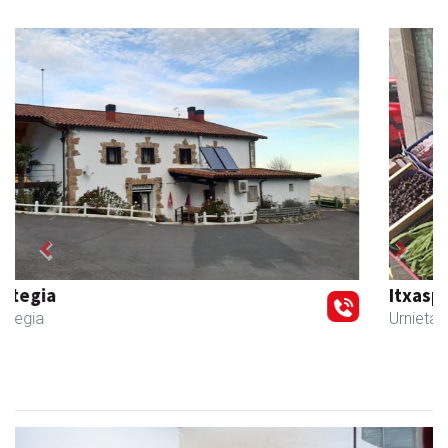
Previous
Next
Itxaspe
Urnieta
- Frutategiak