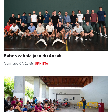
Babes zabala jaso du Ansak
Aiurri
abu 07, 13:55
URNIETA