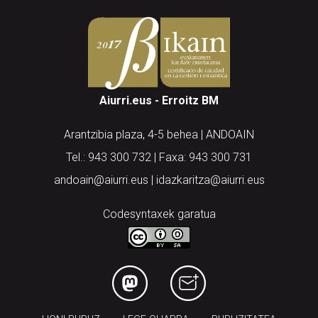
Aiurri.eus - Erroitz BM
Arantzibia plaza, 4-5 behea | ANDOAIN
Tel.: 943 300 732 | Faxa: 943 300 731
andoain@aiurri.eus | idazkaritza@aiurri.eus
Codesyntaxek garatua