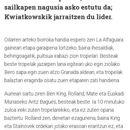
sailkapen nagusia asko estutu da;
Kwiatkowskik jarraitzen du lider.
Oilarren arteko borroka handia espero zen La Alfaguara
gainean etapa garaipena lortzeko, baina ihesaldiak,
behingoagatik, pultsua irabazi zion tropelari. Besteak
beste tropelak jazarpen lana egiteari uko egin ziolako.
Bero sapa egin zuen atzo Granada aldean, eta tropelak
balaztari eraginda osatu zuen etaparen zati handiena.
Aurrean sartu ziren Ben King, Rolland, Mate eta Euskadi
Muriaseko Aritz Bagues, besteak beste. Ia 10 minutuko
zuloa ireki zuten tropelarekiko, eta ez zuten oparia
baztertu. Rolland zen, denetan ezagunena, baina King
eta Stalnovek ordekan jotako erasoari erantzun ez, eta