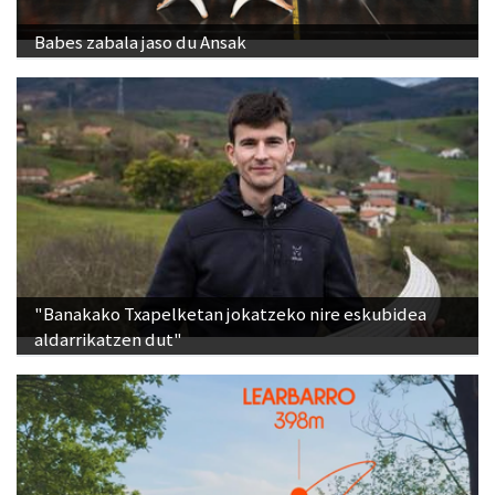
Babes zabala jaso du Ansak
"Banakako Txapelketan jokatzeko nire eskubidea
aldarrikatzen dut"