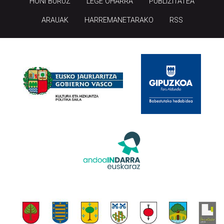
HONI BURUZ
LEGE OHARRA
PUBLIZITATEA
ARAUAK
HARREMANETARAKO
RSS