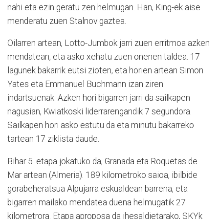
nahi eta ezin geratu zen helmugan. Han, King-ek aise
menderatu zuen Stalnov gaztea.
Oilarren artean, Lotto-Jumbok jarri zuen erritmoa azken
mendatean, eta asko xehatu zuen onenen taldea. 17
lagunek bakarrik eutsi zioten, eta horien artean Simon
Yates eta Emmanuel Buchmann izan ziren
indartsuenak. Azken hori bigarren jarri da sailkapen
nagusian, Kwiatkoski liderrarengandik 7 segundora.
Sailkapen hori asko estutu da eta minutu bakarreko
tartean 17 ziklista daude.
Bihar 5. etapa jokatuko da, Granada eta Roquetas de
Mar artean (Almeria). 189 kilometroko saioa, ibilbide
gorabeheratsua Alpujarra eskualdean barrena, eta
bigarren mailako mendatea duena helmugatik 27
kilometrora. Etapa aproposa da ihesaldietarako, SKYk