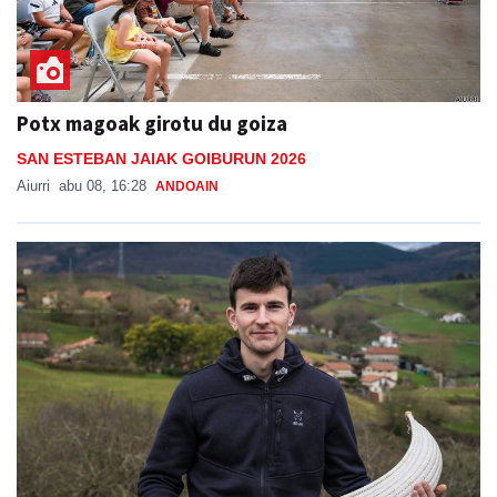
Potx magoak girotu du goiza
SAN ESTEBAN JAIAK GOIBURUN 2026
Aiurri
abu 08, 16:28
ANDOAIN