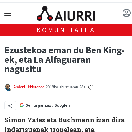
KOMUNITATEA
Ezustekoa eman du Ben King-
ek, eta La Alfaguaran
nagusitu
Andoni Urbistondo
2018ko abuztuaren 28a
Gehitu gaitzazu Googlen
Simon Yates eta Buchmann izan dira
indartsuenak tropelean, eta