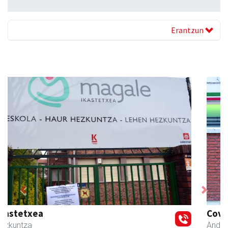
Erantzun
Previous
Next
Coviran Karrika
Andoain
- Janari-dendak