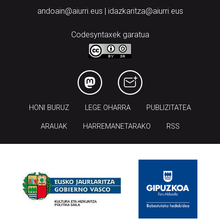
andoain@aiurri.eus | idazkaritza@aiurri.eus
Codesyntaxek garatua
HONI BURUZ
LEGE OHARRA
PUBLIZITATEA
ARAUAK
HARREMANETARAKO
RSS