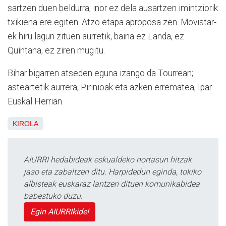
sartzen duen beldurra, inor ez dela ausartzen imintziorik
txikiena ere egiten. Atzo etapa aproposa zen. Movistar-
ek hiru lagun zituen aurretik, baina ez Landa, ez
Quintana, ez ziren mugitu.
Bihar bigarren atseden eguna izango da Tourrean;
asteartetik aurrera, Pirinioak eta azken errematea, Ipar
Euskal Herrian.
KIROLA
AIURRI hedabideak eskualdeko nortasun hitzak
jaso eta zabaltzen ditu. Harpidedun eginda, tokiko
albisteak euskaraz lantzen dituen komunikabidea
babestuko duzu.
Egin AIURRIkide!