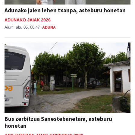
Adunako jaien lehen txanpa, asteburu honetan
ADUNAKO JAIAK 2026
Aiurri
abu 05, 08:47
ADUNA
Bus zerbitzua Sanestebanetara, asteburu
honetan