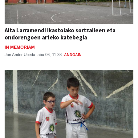
Aita Larramendi ikastolako sortzaileen eta
ondorengoen arteko katebegia
IN MEMORIAM
Jon Ander Ubeda
abu 06, 11:38
ANDOAIN