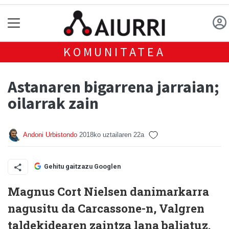
KOMUNITATEA
Astanaren bigarrena jarraian;
oilarrak zain
Andoni Urbistondo
2018ko uztailaren 22a
Gehitu gaitzazu Googlen
Magnus Cort Nielsen danimarkarra
nagusitu da Carcassone-n, Valgren
taldekidearen zaintza lana baliatuz.