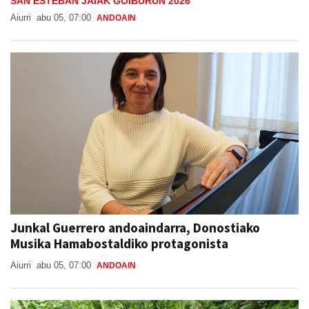
SAN ESTEBAN JAIAK GOIBURUN 2026
Aiurri
abu 05, 07:00
ANDOAIN
Junkal Guerrero andoaindarra, Donostiako
Musika Hamabostaldiko protagonista
Aiurri
abu 05, 07:00
ANDOAIN