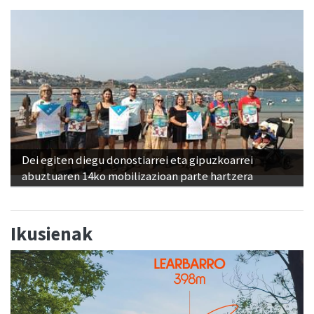
Dei egiten diegu donostiarrei eta gipuzkoarrei
abuztuaren 14ko mobilizazioan parte hartzera
Ikusienak