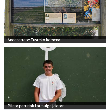
Andazarrate: Eusteko kemena
Pilota partidak Larraulgo jaietan