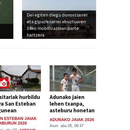
Dei egiten diegu donostiarrei
eta gipuzkoarrei abuztuaren
14ko mobilizazioan parte
hartzera
sitariak hurbildu
Adunako jaien
ra San Esteban
lehen txanpa,
gunean
asteburu honetan
N ESTEBAN JAIAK
ADUNAKO JAIAK 2026
IBURUN 2026
Aiurri
abu 05, 08:47