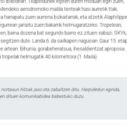
ol ibilbideari. Txapeldunek egiten duten moduan egin zuen,
a Mendeko aerodromoko malda tenteak hasi aurretik ttak,
a harrapatu zuen aurrena bizkaitarrak, eta atzetik Alaphilipp
gurrean jarraitu zuen bakarrik helmugaratzeko. Tropelean,
 zen, baina dozena bat segundo baino ez zituen irabazi. SKYk,
egitzen dute. Landa 6. da sailkapen nagusian. Gaur 15. eta
e artean. Bihurria, gorabeheratsua, ihesaldientzat aproposa.
 tropelak helmugatik 40 kilometrora (1. Maila).
ortasun hitzak jaso eta zabaltzen ditu. Harpidedun eginda,
tzen dituen komunikabidea babestuko duzu.