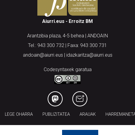
Aiurri.eus - Erroitz BM
Arantzibia plaza, 4-5 behea | ANDOAIN
Tel.: 943 300 732 | Faxa: 943 300 731
andoain@aiurri.eus | idazkaritza@aiurri.eus
Codesyntaxek garatua
LEGE OHARRA
PUBLIZITATEA
ARAUAK
HARREMANET