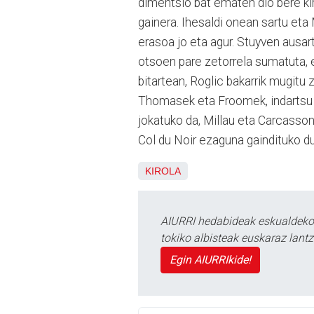
dimentsio bat ematen dio bere kir
gainera. Ihesaldi onean sartu et
erasoa jo eta agur. Stuyven ausart
otsoen pare zetorrela sumatuta, e
bitartean, Roglic bakarrik mugitu
Thomasek eta Froomek, indartsu s
jokatuko da, Millau eta Carcasson
Col du Noir ezaguna gaindituko du
KIROLA
AIURRI hedabideak eskualdeko n
tokiko albisteak euskaraz lan
Egin AIURRIkide!