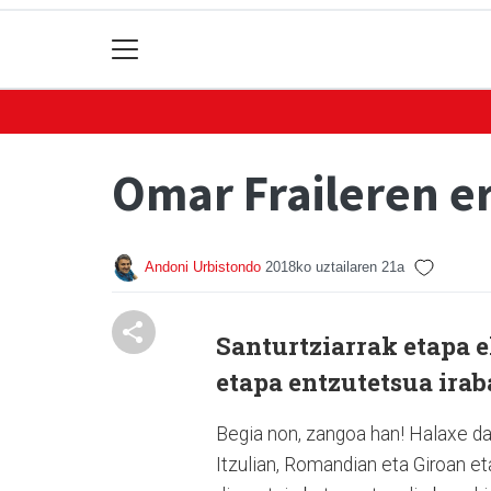
Omar Fraileren e
Andoni Urbistondo
2018ko uztailaren 21a
Santurtziarrak etapa e
etapa entzutetsua irab
Begia non, zangoa han! Halaxe dab
Itzulian, Romandian eta Giroan et