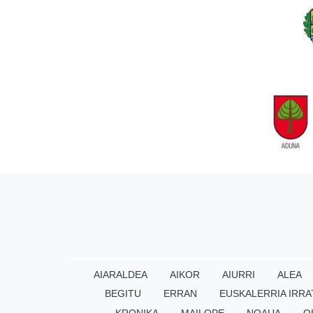
AIARALDEA
AIKOR
AIURRI
ALEA
BEGITU
ERRAN
EUSKALERRIA IRRA
KRONIKA
MAILOPE
NOAUA
O