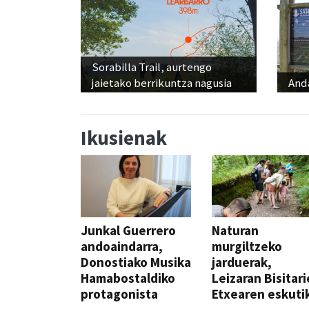
Sorabilla Trail, aurtengo
jaietako berrikuntza nagusia
And
Ikusienak
Junkal Guerrero
Naturan
andoaindarra,
murgiltzeko
Donostiako Musika
jarduerak,
Hamabostaldiko
Leizaran Bisitar
protagonista
Etxearen eskuti