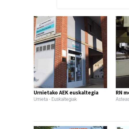
Urnietako AEK euskaltegia
RN m
Urnieta
- Euskaltegiak
Astea