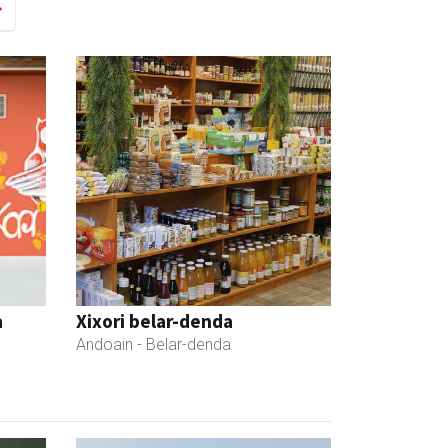
a
Xixori belar-denda
Andoain
- Belar-denda