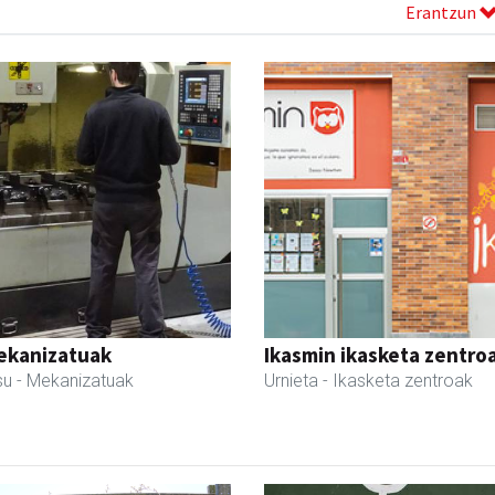
Erantzun
ekanizatuak
Ikasmin ikasketa zentro
su
- Mekanizatuak
Urnieta
- Ikasketa zentroak