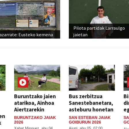
Pilota partidak Larraulgo
azarrate: Eusteko kemena
jaietan
Buruntzako jaien
Bus zerbitzua
Bi
atarikoa, Ainhoa
Sanestebanetara,
di
Aiertzarekin
asteburu honetan
e
ien
BURUNTZAKO JAIAK
SAN ESTEBAN JAIAK
SA
k
2026
GOIBURUN 2026
GO
Xabat Minguez
abu 04
Aiurri
abu 05, 07:00