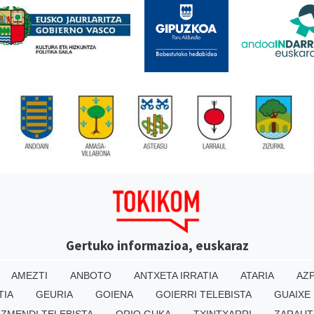
Gertuko informazioa, euskaraz
AMEZTI
ANBOTO
ANTXETA IRRATIA
ATARIA
AZP
TIA
GEURIA
GOIENA
GOIERRI TELEBISTA
GUAIXE
IZMENDI TELEBISTA
ORIO GUKA
TXINTXARRI
ZARAUT