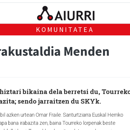
KOMUNITATEA
rakustaldia Menden
hiztari bikaina dela berretsi du, Tourrek
azita; sendo jarraitzen du SKYk.
il azken urtean Omar Fraile. Santurtziarra Euskal Herriko
apa bana irabazita zen, baina Tourreko lorpenak beste