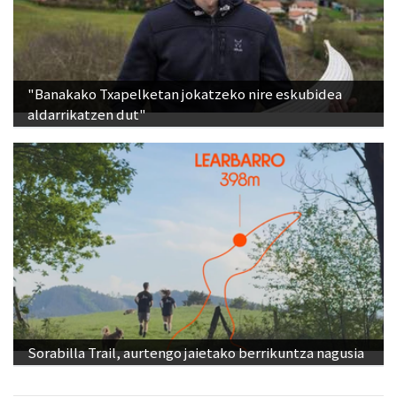
"Banakako Txapelketan jokatzeko nire eskubidea
aldarrikatzen dut"
Sorabilla Trail, aurtengo jaietako berrikuntza nagusia