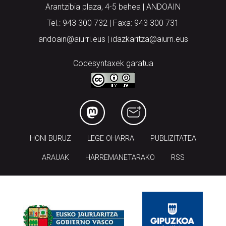
Arantzibia plaza, 4-5 behea | ANDOAIN
Tel.: 943 300 732 | Faxa: 943 300 731
andoain@aiurri.eus | idazkaritza@aiurri.eus
Codesyntaxek garatua
HONI BURUZ
LEGE OHARRA
PUBLIZITATEA
ARAUAK
HARREMANETARAKO
RSS