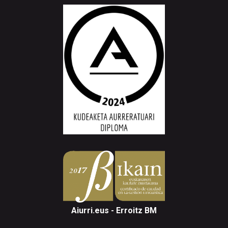
Aiurri.eus - Erroitz BM