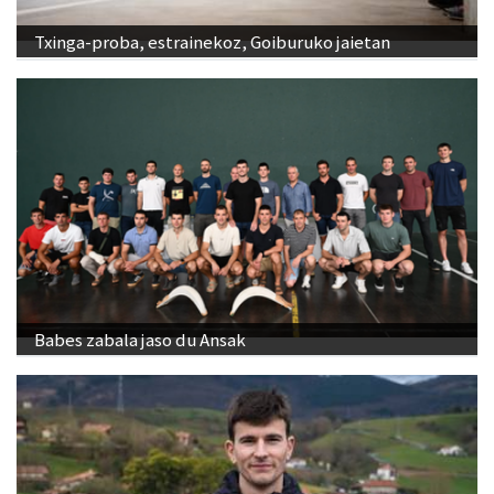
Txinga-proba, estrainekoz, Goiburuko jaietan
Babes zabala jaso du Ansak