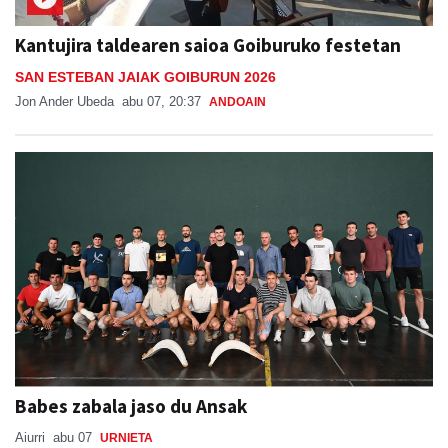
Kantujira taldearen saioa Goiburuko festetan
SAN ESTEBAN JAIAK GOIBURUN 2026
Jon Ander Ubeda
abu 07, 20:37
ANDOAIN
Babes zabala jaso du Ansak
Aiurri
abu 07
URNIETA