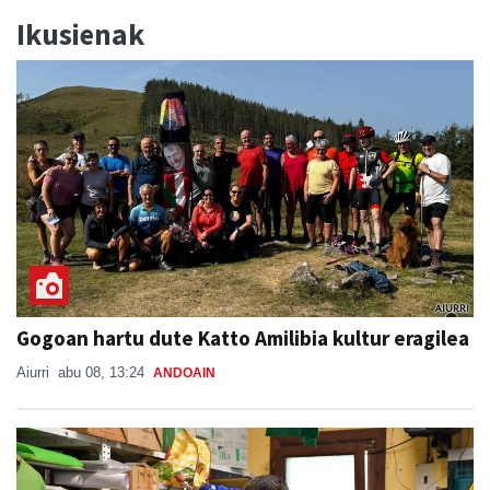
Ikusienak
Gogoan hartu dute Katto Amilibia kultur eragilea
Aiurri
abu 08, 13:24
ANDOAIN