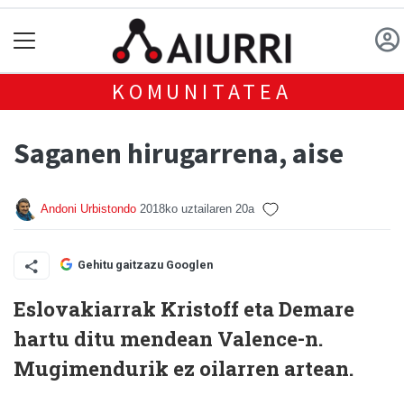
KOMUNITATEA
Saganen hirugarrena, aise
Andoni Urbistondo
2018ko uztailaren 20a
Gehitu gaitzazu Googlen
Eslovakiarrak Kristoff eta Demare
hartu ditu mendean Valence-n.
Mugimendurik ez oilarren artean.