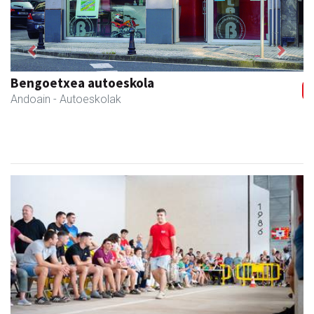
Previous
Next
Izkiriota ardoak
Andoain
- Ardoak