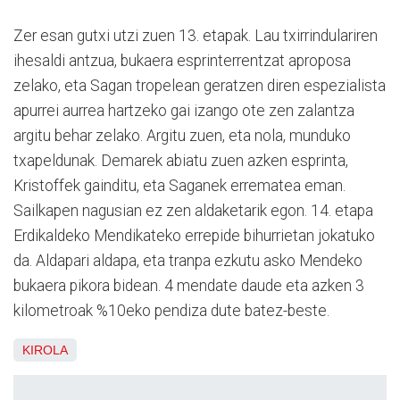
Zer esan gutxi utzi zuen 13. etapak. Lau txirrindulariren
ihesaldi antzua, bukaera esprinterrentzat aproposa
zelako, eta Sagan tropelean geratzen diren espezialista
apurrei aurrea hartzeko gai izango ote zen zalantza
argitu behar zelako. Argitu zuen, eta nola, munduko
txapeldunak. Demarek abiatu zuen azken esprinta,
Kristoffek gainditu, eta Saganek errematea eman.
Sailkapen nagusian ez zen aldaketarik egon. 14. etapa
Erdikaldeko Mendikateko errepide bihurrietan jokatuko
da. Aldapari aldapa, eta tranpa ezkutu asko Mendeko
bukaera pikora bidean. 4 mendate daude eta azken 3
kilometroak %10eko pendiza dute batez-beste.
KIROLA