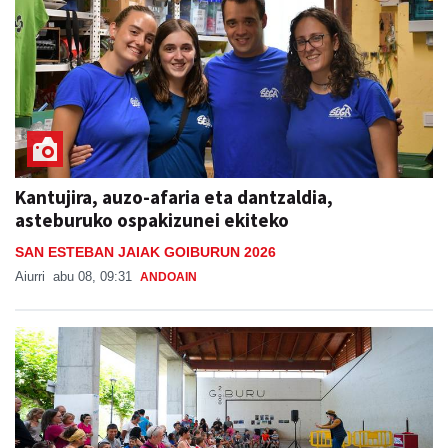
Kantujira, auzo-afaria eta dantzaldia,
asteburuko ospakizunei ekiteko
SAN ESTEBAN JAIAK GOIBURUN 2026
Aiurri
abu 08, 09:31
ANDOAIN