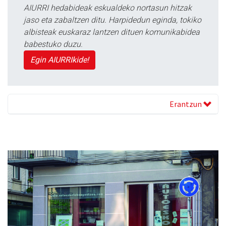
AIURRI hedabideak eskualdeko nortasun hitzak
jaso eta zabaltzen ditu. Harpidedun eginda, tokiko
albisteak euskaraz lantzen dituen komunikabidea
babestuko duzu.
Egin AIURRIkide!
Erantzun