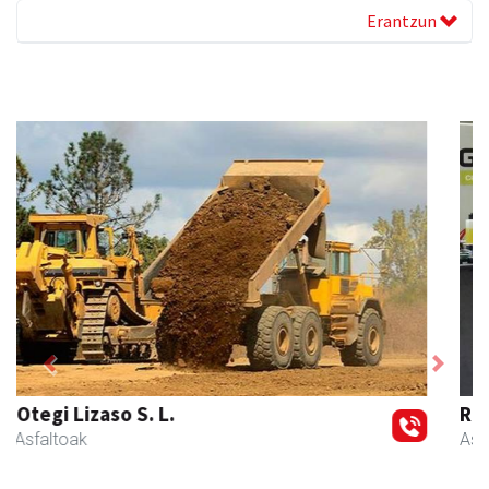
Erantzun
Previous
Next
RN mekanizatuak
Asteasu
- Mekanizatuak