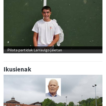
Pilota partidak Larraulgo jaietan
Ikusienak