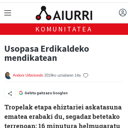
KOMUNITATEA
Usopasa Erdikaldeko
mendikatean
Andoni Urbistondo
2019ko uztailaren 14a
Gehitu gaitzazu Googlen
Tropelak etapa ehiztariei askatasuna
ematea erabaki du, segadaz betetako
terrenoan; 16 minutura helmugaratu