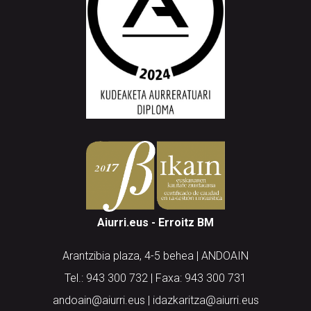
Aiurri.eus - Erroitz BM
Arantzibia plaza, 4-5 behea | ANDOAIN
Tel.: 943 300 732 | Faxa: 943 300 731
andoain@aiurri.eus | idazkaritza@aiurri.eus