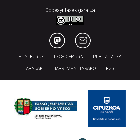
Codesyntaxek garatua
HONI BURUZ
LEGE OHARRA
PUBLIZITATEA
ARAUAK
HARREMANETARAKO
RSS