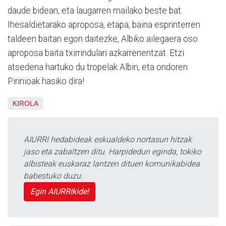
daude bidean, eta laugarren mailako beste bat.
Ihesaldietarako aproposa, etapa, baina esprinterren
taldeen baitan egon daitezke, Albiko ailegaera oso
aproposa baita txirrindulari azkarrenentzat. Etzi
atsedena hartuko du tropelak Albin, eta ondoren
Pirinioak hasiko dira!
KIROLA
AIURRI hedabideak eskualdeko nortasun hitzak
jaso eta zabaltzen ditu. Harpidedun eginda, tokiko
albisteak euskaraz lantzen dituen komunikabidea
babestuko duzu.
Egin AIURRIkide!