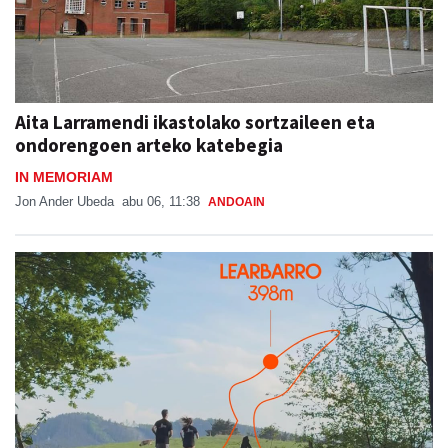
Aita Larramendi ikastolako sortzaileen eta
ondorengoen arteko katebegia
IN MEMORIAM
Jon Ander Ubeda
abu 06, 11:38
ANDOAIN