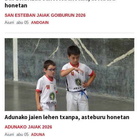
honetan
SAN ESTEBAN JAIAK GOIBURUN 2026
Aiurri
abu 05
ANDOAIN
Adunako jaien lehen txanpa, asteburu honetan
ADUNAKO JAIAK 2026
Aiurri
abu 05
ADUNA