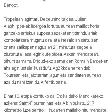
Benoot.
Tropelean, agintari, Deceuninq taldea. Julien
Alaphilippe-ek lidergoa lortuta, aurrean maillot horia
galtzeko arriskua suposa zezaketen txirrindulariak
kontrolatzera mugatu dira, eta ihesaldian sartu zen
onena sailkapen nagusian 21 minutura zegoela
ziurtatuta, lasai egin dute bidea. Azken mendatean,
bihurri samarra, Brioud-eko seme den Romain Bardet-en
ahalegin ustela ikusi dufu. Ag2Rkoa herren dabil
Tourrean, eta jaioterrian lagun eta sendiaren aurrean
azaldu nahi izan du. Alferrik, baina.
Bihar 10. etapa korrituko da, Erdikaldeko Mendikateko
azkena: Saint-Flourren hasi eta Albin bukatu, 217
kilometro luze berriro. Hirugarren mailako hiru mendate