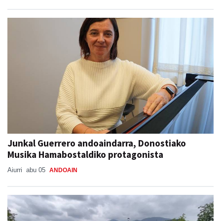
Junkal Guerrero andoaindarra, Donostiako
Musika Hamabostaldiko protagonista
Aiurri
abu 05
ANDOAIN