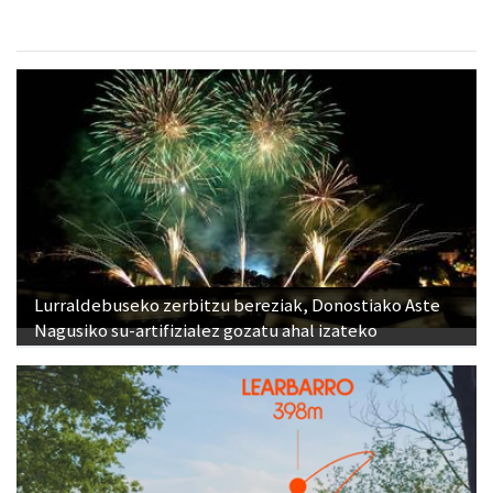
Lurraldebuseko zerbitzu bereziak, Donostiako Aste
Nagusiko su-artifizialez gozatu ahal izateko