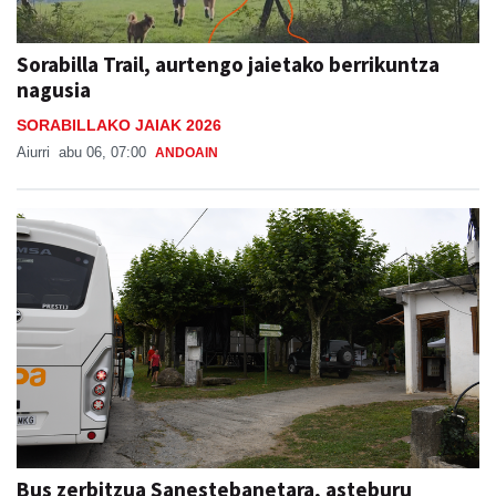
Sorabilla Trail, aurtengo jaietako berrikuntza
nagusia
SORABILLAKO JAIAK 2026
Aiurri
abu 06, 07:00
ANDOAIN
Bus zerbitzua Sanestebanetara, asteburu