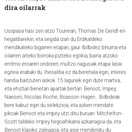
dira oilarrak
Usopasa hasi zen atzo Tourrean, Thomas De Gendt-en
hegaldiarekin, eta segida izan du Erdikaldeko
mendikateko bigarren etapan, gaur. Ibilbidez bihurria eta
oilarren arteko borroka pizteko egokia, baina atzoko
erritmo eroaren ondoren, multzo nagusiak etapa lasai
egitea erabaki du. Ihesaldia ez da berehala egin, interes
handia baitzuten askok. 15 lagunek egin dute martxa,
eta ehiztari benetan apartak bertan: Benoot, Impey,
Naesen, Nicolas Roche, Boasson Hagen... Ibilbideak
bere kabuz egin du selekzioa, eta azken mendate
pikoak Benoot eta Impey utzi ditu buruan. Mitchelton-
Scott taldeko Impey hegoafrikarra azkarragoa da, eta
Benoot klasiko zaleagoa, eta aise menderatu du