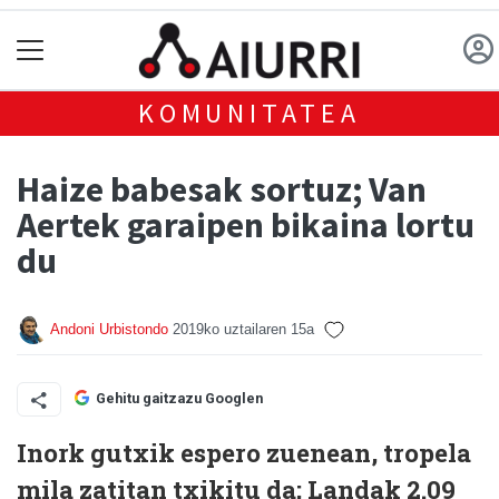
KOMUNITATEA
Haize babesak sortuz; Van
Aertek garaipen bikaina lortu
du
Andoni Urbistondo
2019ko uztailaren 15a
Gehitu gaitzazu Googlen
Inork gutxik espero zuenean, tropela
mila zatitan txikitu da; Landak 2.09