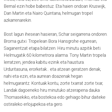
Bernal ezin hobe babestuz. Eta haien ondoan Kruswijk,
Dan Martin eta Nairo Quintana, helmugan tropel
azkarrenarekin.
Bost lagun ihesean hasieran, Schar seigarrena ondoren.
Broma gutxi. Tropelean Bora Hansgrohe egurrean,
Saganentzat etapa bilatzen. Hiru minutu azpitik beti.
Helmugatik 60 kilometrora alarma. Tony Martin tropela
lerratzen, jendea kabitu ezinik eta haustura.
Urduritasuna, erorketak... eta atzean geratzen denak,
nahi eta ezin, eta aurrean doazenak hegan
helmugarantz. Kontuak kontu, zorte txarrat zorte txar,
Landak dagoeneko hiru minutuko atzerapena dauka
Thomasekiko, eta bostekoa edo gehiago bihur daiteke
ostiraleko erlojupekoa eta gero.