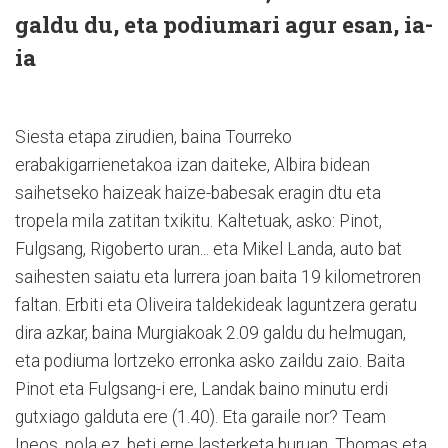
galdu du, eta podiumari agur esan, ia-
ia
Siesta etapa zirudien, baina Tourreko
erabakigarrienetakoa izan daiteke, Albira bidean
saihetseko haizeak haize-babesak eragin dtu eta
tropela mila zatitan txikitu. Kaltetuak, asko: Pinot,
Fulgsang, Rigoberto uran... eta Mikel Landa, auto bat
saihesten saiatu eta lurrera joan baita 19 kilometroren
faltan. Erbiti eta Oliveira taldekideak laguntzera geratu
dira azkar, baina Murgiakoak 2.09 galdu du helmugan,
eta podiuma lortzeko erronka asko zaildu zaio. Baita
Pinot eta Fulgsang-i ere, Landak baino minutu erdi
gutxiago galduta ere (1.40). Eta garaile nor? Team
Ineos, nola ez, beti erne lasterketa buruan, Thomas eta