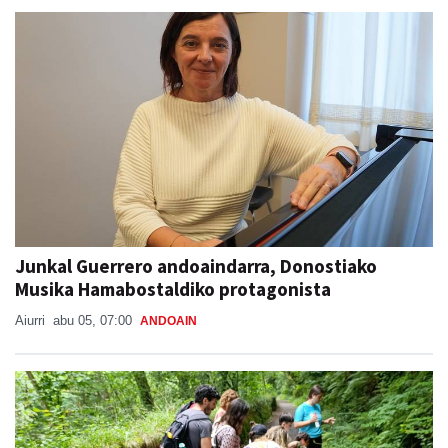
Junkal Guerrero andoaindarra, Donostiako
Musika Hamabostaldiko protagonista
Aiurri
abu 05, 07:00
ANDOAIN