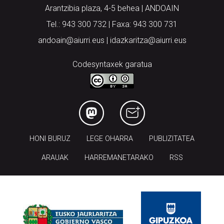
Arantzibia plaza, 4-5 behea | ANDOAIN
Tel.: 943 300 732 | Faxa: 943 300 731
andoain@aiurri.eus | idazkaritza@aiurri.eus
Codesyntaxek garatua
HONI BURUZ
LEGE OHARRA
PUBLIZITATEA
ARAUAK
HARREMANETARAKO
RSS