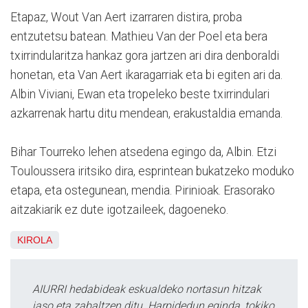
Etapaz, Wout Van Aert izarraren distira, proba
entzutetsu batean. Mathieu Van der Poel eta bera
txirrindularitza hankaz gora jartzen ari dira denboraldi
honetan, eta Van Aert ikaragarriak eta bi egiten ari da.
Albin Viviani, Ewan eta tropeleko beste txirrindulari
azkarrenak hartu ditu mendean, erakustaldia emanda.
Bihar Tourreko lehen atsedena egingo da, Albin. Etzi
Touloussera iritsiko dira, esprintean bukatzeko moduko
etapa, eta ostegunean, mendia. Pirinioak. Erasorako
aitzakiarik ez dute igotzaileek, dagoeneko.
KIROLA
AIURRI hedabideak eskualdeko nortasun hitzak
jaso eta zabaltzen ditu. Harpidedun eginda, tokiko