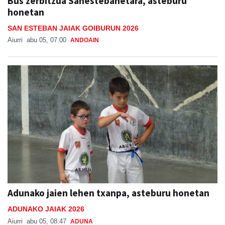
Bus zerbitzua Sanestebanetara, asteburu
honetan
SAN ESTEBAN JAIAK GOIBURUN 2026
Aiurri
abu 05, 07:00
ANDOAIN
Adunako jaien lehen txanpa, asteburu honetan
ADUNAKO JAIAK 2026
Aiurri
abu 05, 08:47
ADUNA