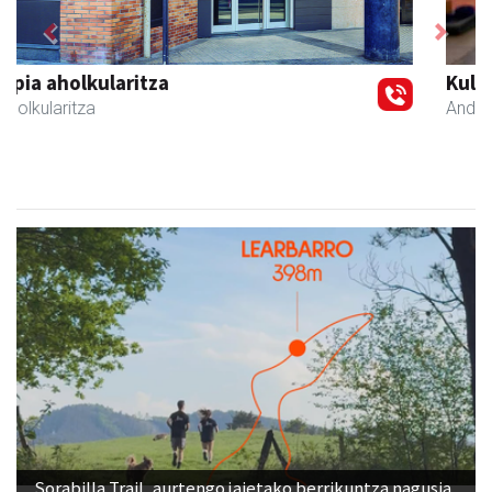
Previous
Next
Kulunka aeroyoga zentroa
Andoain
- Aeroyoga
Sorabilla Trail, aurtengo jaietako berrikuntza nagusia