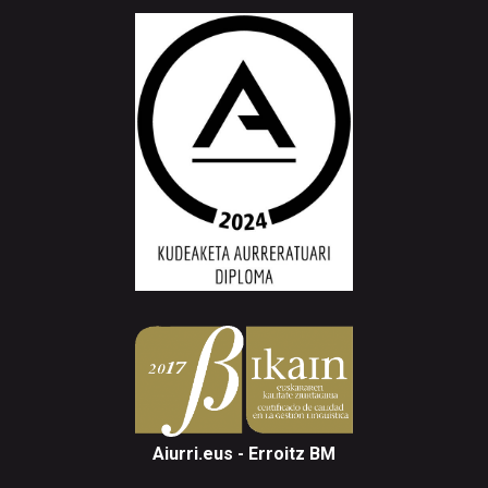
Aiurri.eus - Erroitz BM