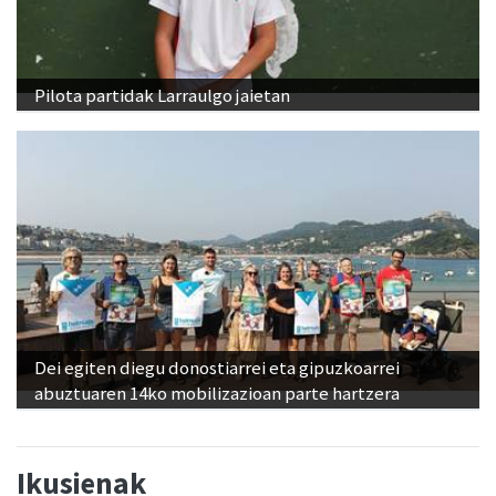
Pilota partidak Larraulgo jaietan
Dei egiten diegu donostiarrei eta gipuzkoarrei
abuztuaren 14ko mobilizazioan parte hartzera
Ikusienak