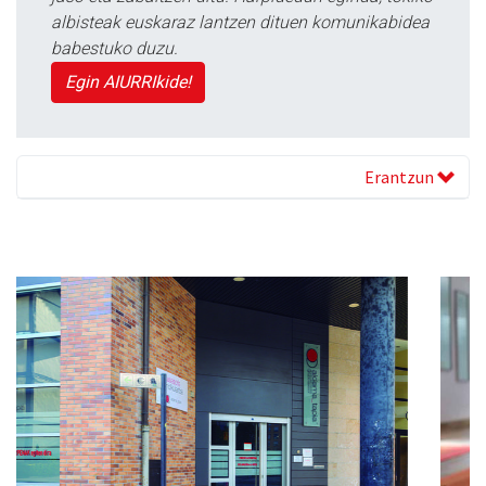
albisteak euskaraz lantzen dituen komunikabidea
babestuko duzu.
Egin AIURRIkide!
Erantzun