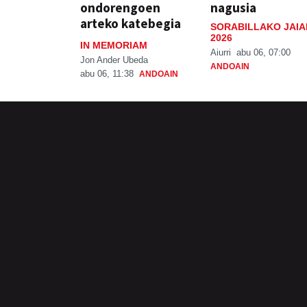
ondorengoen
nagusia
arteko katebegia
SORABILLAKO JAIA
2026
IN MEMORIAM
Aiurri
abu 06, 07:00
Jon Ander Ubeda
ANDOAIN
abu 06, 11:38
ANDOAIN