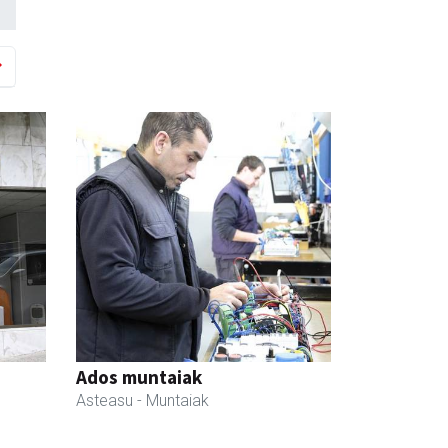
Ados muntaiak
Asteasu
- Muntaiak