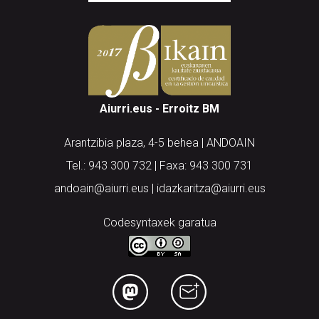
Aiurri.eus - Erroitz BM
Arantzibia plaza, 4-5 behea | ANDOAIN
Tel.: 943 300 732 | Faxa: 943 300 731
andoain@aiurri.eus | idazkaritza@aiurri.eus
Codesyntaxek garatua