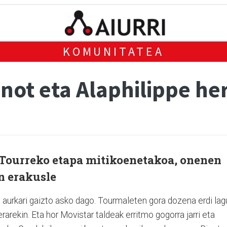
KOMUNITATEA
Pinot eta Alaphilippe h
 Tourreko etapa mitikoenetakoa, onenen
n erakusle
 aurkari gaizto asko dago. Tourmaleten gora dozena erdi lag
erarekin. Eta hor Movistar taldeak erritmo gogorra jarri eta