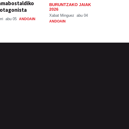
amabostaldiko
BURUNTZAKO JAIAK
otagonista
2026
Xabat Minguez
abu 04
rri
abu 05
ANDOAIN
ANDOAIN