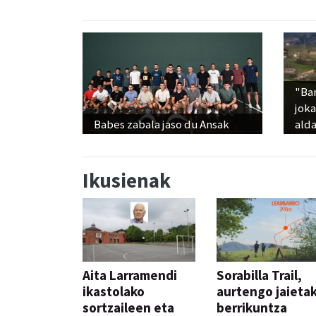
"Ba
jok
Babes zabala jaso du Ansak
alda
Ikusienak
Aita Larramendi
Sorabilla Trail,
ikastolako
aurtengo jaieta
sortzaileen eta
berrikuntza