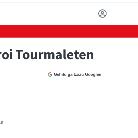
eroi Tourmaleten
Gehitu gaitzazu Googlen
un