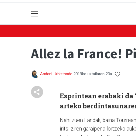
Allez la France! 
Andoni Urbistondo
2019ko uztailaren 20a
Esprintean erabaki da
arteko berdintasunare
Nahi zuen Landak, baina Tourrean
iritsi ziren garaipena lortzeko auk