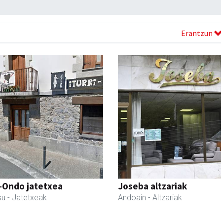
Erantzun
i-Ondo jatetxea
Joseba altzariak
su
- Jatetxeak
Andoain
- Altzariak