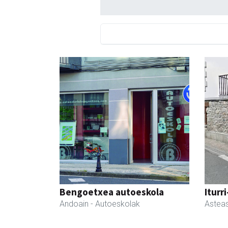
Bengoetxea autoeskola
Iturr
Andoain
- Autoeskolak
Astea