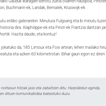
ako Gauduk ikaragarri berotu zuela oilarren hauspoa, Pinote
ion, Buchmann-ek, Landak, Bernalek, Kruswiijk-ek...
tu erdiko galerarekin. Minutura Fulgsang eta bi minutu luze
storia dira. Alaphilippe-ek eta Pinot-ek Frantzia dantzan jar
hortik. Hazita daude, eta kontuz!
 jokatuko da, 185 Limoux eta Foix artean, lehen mailako hir
teatuta eta azken 60 kilometrotan. Bihar gaun egon ez diren
ortasun hitzak jaso eta zabaltzen ditu. Harpidedun eginda,
tzen dituen komunikabidea babestuko duzu.