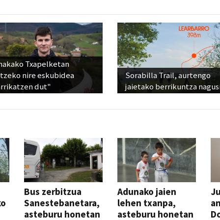
nakako Txapelketan
atzeko nire eskubidea
Sorabilla Trail, aurtengo
rrikatzen dut"
jaietako berrikuntza nagus
Bus zerbitzua
Adunako jaien
Ju
ko
Sanestebanetara,
lehen txanpa,
an
asteburu honetan
asteburu honetan
Do