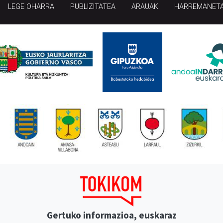
LEGE OHARRA
PUBLIZITATEA
ARAUAK
HARREMANET
Gertuko informazioa, euskaraz