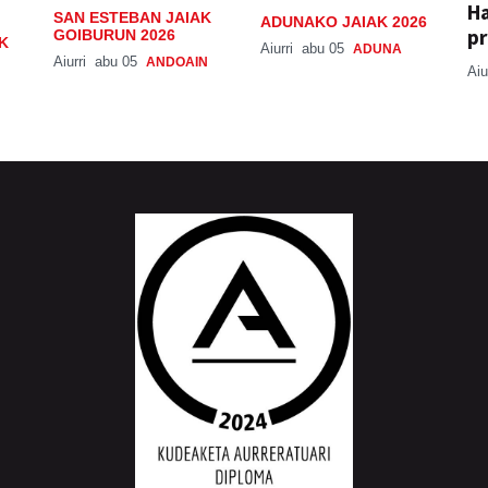
H
SAN ESTEBAN JAIAK
ADUNAKO JAIAK 2026
pr
GOIBURUN 2026
K
Aiurri
abu 05
ADUNA
Aiurri
abu 05
ANDOAIN
Aiu