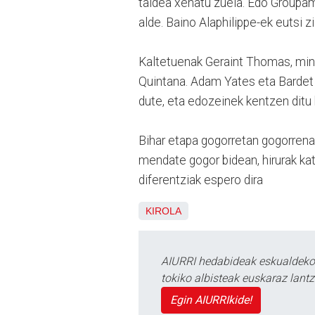
taldea xehatu zuela. Edo Groupam
alde. Baino Alaphilippe-ek eutsi z
Kaltetuenak Geraint Thomas, minu
Quintana. Adam Yates eta Bardet hi
dute, eta edozeinek kentzen ditu 
Bihar etapa gogorretan gogorrena
mendate gogor bidean, hirurak ka
diferentziak espero dira
KIROLA
AIURRI hedabideak eskualdeko n
tokiko albisteak euskaraz lan
Egin AIURRIkide!