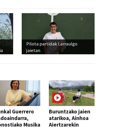
Pilota partidak Larraulgo
ia
jaietan
nkal Guerrero
Buruntzako jaien
doaindarra,
atarikoa, Ainhoa
nostiako Musika
Aiertzarekin