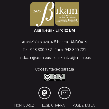
Aiurri.eus - Erroitz BM
Arantzibia plaza, 4-5 behea | ANDOAIN
Tel.: 943 300 732 | Faxa: 943 300 731
andoain@aiurri.eus | idazkaritza@aiurri.eus
Codesyntaxek garatua
HONI BURUZ
LEGE OHARRA
PUBLIZITATEA