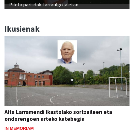
Pilota partidak Larraulgo jaietan
Ikusienak
Aita Larramendi ikastolako sortzaileen eta
ondorengoen arteko katebegia
IN MEMORIAM