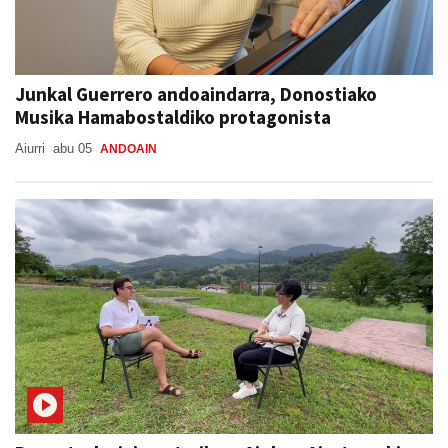
Junkal Guerrero andoaindarra, Donostiako
Musika Hamabostaldiko protagonista
Aiurri
abu 05
ANDOAIN