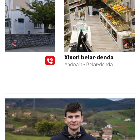
Previous
Next
Xixori belar-denda
Andoain
- Belar-denda