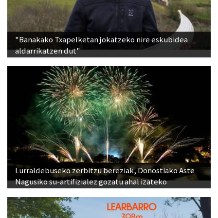
"Banakako Txapelketan jokatzeko nire eskubidea
aldarrikatzen dut"
Lurraldebuseko zerbitzu bereziak, Donostiako Aste
Nagusiko su-artifizialez gozatu ahal izateko