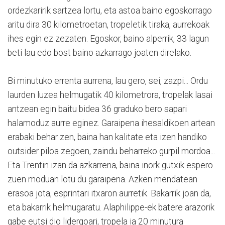
ordezkaririk sartzea lortu, eta astoa baino egoskorrago
aritu dira 30 kilometroetan, tropeletik tiraka, aurrekoak
ihes egin ez zezaten. Egoskor, baino alperrik, 33 lagun
beti lau edo bost baino azkarrago joaten direlako.
Bi minutuko errenta aurrena, lau gero, sei, zazpi... Ordu
laurden luzea helmugatik 40 kilometrora, tropelak lasai
antzean egin baitu bidea 36 graduko bero sapari
halamoduz aurre eginez. Garaipena ihesaldikoen artean
erabaki behar zen, baina han kalitate eta izen handiko
outsider piloa zegoen, zaindu beharreko gurpil mordoa...
Eta Trentin izan da azkarrena, baina inork gutxik espero
zuen moduan lotu du garaipena. Azken mendatean
erasoa jota, esprintari itxaron aurretik. Bakarrik joan da,
eta bakarrik helmugaratu. Alaphilippe-ek batere arazorik
gabe eutsi dio lidergoari, tropela ia 20 minutura