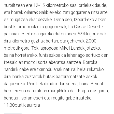
hurbiltzean ere 12-15 kilometroko sasi ordekak daude,
eta horrek oilarrak Galibier-eko zati gogprrena iritsi arte
ez mugitzea ekar dezake. Dena den, Izoard-eko azken
bost kilometroak dira gogorrenak, La Casse Deserte
paisaia desertikoa igaroko duten unea. %9tik gorakoak
dira kilometro guztiak bertan, eta gehienak 2.000
metrotik gora. Toki aproposa Mikel Landak jotzeko,
baina horretarako, funtsezkoa da lehenago sortuko den
ihesaldian morroi sorta aberatsa sartzea. Borroka
handirik gabe ere txirrindulariak natural belaunikatuko
dira, hanka zuztarrak hutsik baitaramatzate askok
dagoeneko. Pinot-ek dirudi indartsuena, baina Bernal
bere eremu naturalean murgilduko da... Etapa ikusgarria,
benetan, sofan eseri eta mugitu gabe irauteko,
11.30etatik aurrera