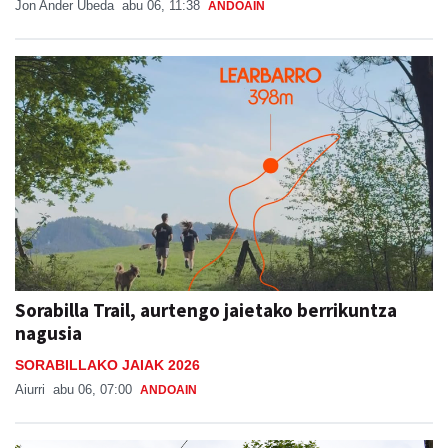
Jon Ander Ubeda
abu 06, 11:38
ANDOAIN
Sorabilla Trail, aurtengo jaietako berrikuntza
nagusia
SORABILLAKO JAIAK 2026
Aiurri
abu 06, 07:00
ANDOAIN