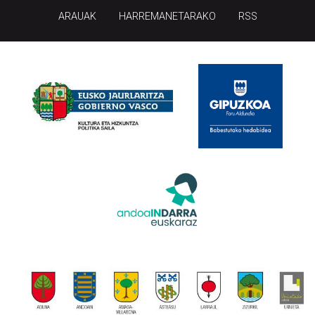
ARAUAK
HARREMANETARAKO
RSS