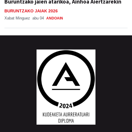
Buruntzako jaien atarikoa, Ainhoa Aiertzarekin
BURUNTZAKO JAIAK 2026
Xabat Minguez
abu 04
ANDOAIN