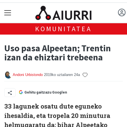
KOMUNITATEA
Uso pasa Alpeetan; Trentin
izan da ehiztari trebeena
Andoni Urbistondo
2019ko uztailaren 24a
Gehitu gaitzazu Googlen
33 lagunek osatu dute eguneko
ihesaldia, eta tropela 20 minutura
helmugaratu da; bihar Alpeetako