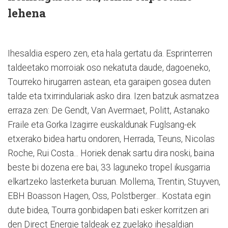
lehena
Ihesaldia espero zen, eta hala gertatu da. Esprinterren
taldeetako morroiak oso nekatuta daude, dagoeneko,
Tourreko hirugarren astean, eta garaipen gosea duten
talde eta txirrindulariak asko dira. Izen batzuk asmatzea
erraza zen: De Gendt, Van Avermaet, Politt, Astanako
Fraile eta Gorka Izagirre euskaldunak Fuglsang-ek
etxerako bidea hartu ondoren, Herrada, Teuns, Nicolas
Roche, Rui Costa... Horiek denak sartu dira noski, baina
beste bi dozena ere bai, 33 laguneko tropel ikusgarria
elkartzeko lasterketa buruan. Mollema, Trentin, Stuyven,
EBH Boasson Hagen, Oss, Polstberger... Kostata egin
dute bidea, Tourra gonbidapen bati esker korritzen ari
den Direct Energie taldeak ez zuelako ihesaldian