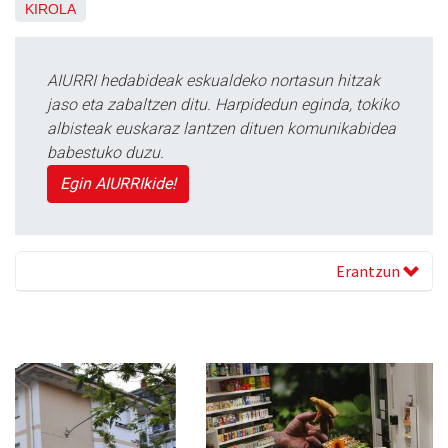
KIROLA
AIURRI hedabideak eskualdeko nortasun hitzak
jaso eta zabaltzen ditu. Harpidedun eginda, tokiko
albisteak euskaraz lantzen dituen komunikabidea
babestuko duzu.
Egin AIURRIkide!
Erantzun