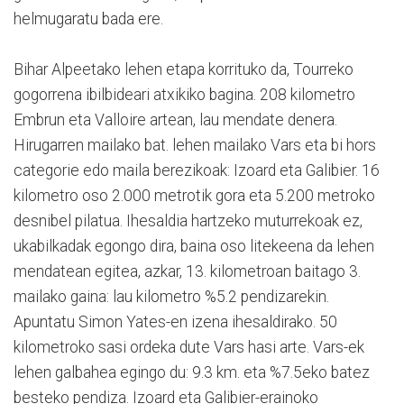
helmugaratu bada ere.
Bihar Alpeetako lehen etapa korrituko da, Tourreko
gogorrena ibilbideari atxikiko bagina. 208 kilometro
Embrun eta Valloire artean, lau mendate denera.
Hirugarren mailako bat. lehen mailako Vars eta bi hors
categorie edo maila berezikoak: Izoard eta Galibier. 16
kilometro oso 2.000 metrotik gora eta 5.200 metroko
desnibel pilatua. Ihesaldia hartzeko muturrekoak ez,
ukabilkadak egongo dira, baina oso litekeena da lehen
mendatean egitea, azkar, 13. kilometroan baitago 3.
mailako gaina: lau kilometro %5.2 pendizarekin.
Apuntatu Simon Yates-en izena ihesaldirako. 50
kilometroko sasi ordeka dute Vars hasi arte. Vars-ek
lehen galbahea egingo du: 9.3 km. eta %7.5eko batez
besteko pendiza. Izoard eta Galibier-erainoko